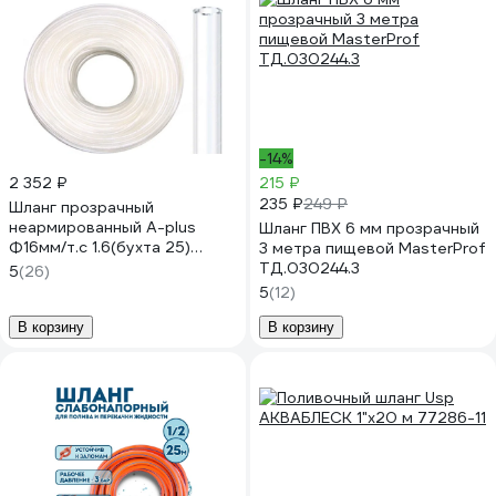
-14%
2 352 ₽
215 ₽
235 ₽
249 ₽
Шланг прозрачный
неармированный A-plus
Шланг ПВХ 6 мм прозрачный
Ф16мм/т.с 1.6(бухта 25)
3 метра пищевой MasterProf
4631139930386
ТД.030244.3
5
(26)
5
(12)
В корзину
В корзину