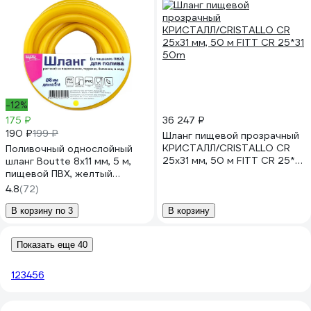
-12%
175 ₽
36 247 ₽
190 ₽
199 ₽
Шланг пищевой прозрачный
КРИСТАЛЛ/CRISTALLO CR
Поливочный однослойный
25х31 мм, 50 м FITT CR 25*31
шланг Boutte 8x11 мм, 5 м,
50m
пищевой ПВХ, желтый
2220115
4.8
(72)
В корзину по 3
В корзину
Показать еще 40
1
2
3
4
5
6