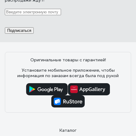
распродажи ждут!
Отзыв о ЗУБР 40310-3/4-25
26.04.2021
Сергей Щ.
Мягкий, прозрачный.
Подписаться
Оригинальные товары с гарантией!
88 отзывов
Установите мобильное приложение, чтобы
информация по заказам всегда была под рукой
Отзыв о MasterProf ИС.100836
26.03.2023
Алексей Е.
Брал для прокачки тормозов на Ланосе. На штуцер
налезает с небольшим усилием. Ровно 2 метра.
Каталог