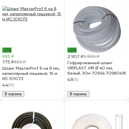
-17%
-12%
685 ₽
2 907 ₽
3 300 ₽
775 ₽
829 ₽
Гофрированный шланг
VIRPLAST VIR Ø 40 мм,
Шланг MasterProf 6 на 8 мм,
белый, 30м 70934 70980416
капиллярный пищевой, 15 м
ИС.101073
4.8
(5)
4.4
(13)
В корзину
В корзину