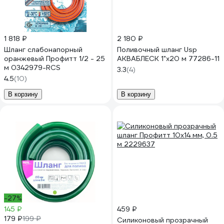
1 818 ₽
2 180 ₽
Шланг слабонапорный
Поливочный шланг Usp
оранжевый Профитт 1/2 - 25
АКВАБЛЕСК 1"x20 м 77286-11
м 0342979-RCS
3.3
(4)
4.5
(10)
В корзину
В корзину
-27%
145 ₽
459 ₽
179 ₽
199 ₽
Силиконовый прозрачный