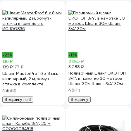
-23%
-13%
136 ₽
2 845 ₽
3 288 ₽
139 ₽
177 ₽
Поливочный шланг ЭКОТЭП
Шланг MasterProf 6 х 8 мм,
3/4", в намотке 30 метров
капилярный, 2 м, хомут-
Шланг 30м Шланг 3/4" 30м
стяжка в комплекте
ИС.100836
4.6
(11)
4.8
(88)
В корзину по 3
В корзину