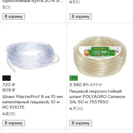
однослойный бухта 20 м 3/4
18*3Б
4.1
(9)
прозрачный 1210169
5
(3)
В корзину
В корзину
-11%
-11%
720 ₽
5 580 ₽
6 277 ₽
809 ₽
Пищевой морозостойкий
Шланг MasterProf 8 на 10 мм
шланг POLYAGRO Силикон
капиллярный пищевой, 10 м
3/4, 50 м 7557650
ИС.101075
4.7
(34)
4.9
(18)
В корзину
В корзину