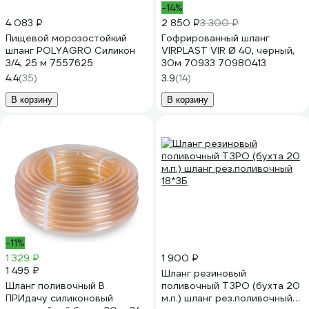
-14%
4 083 ₽
2 850 ₽
3 300 ₽
Пищевой морозостойкий
Гофрированный шланг
шланг POLYAGRO Силикон
VIRPLAST VIR Ø 40, черный,
3/4, 25 м 7557625
30м 70933 70980413
4.4
(35)
3.9
(14)
В корзину
В корзину
-11%
1 329 ₽
1 900 ₽
1 495 ₽
Шланг резиновый
Шланг поливочный В
поливочный ТЗРО (бухта 20
ПРИдачу силиконовый
м.п.) шланг рез.поливочный