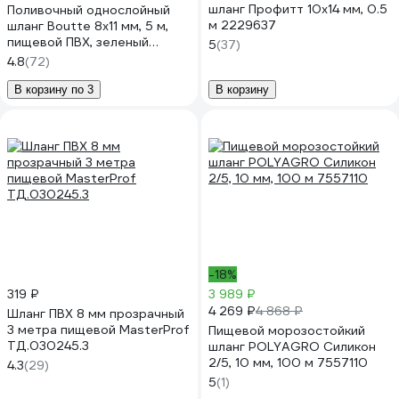
шланг Профитт 10x14 мм, 0.5
Поливочный однослойный
м 2229637
шланг Boutte 8x11 мм, 5 м,
пищевой ПВХ, зеленый
5
(37)
2220122
4.8
(72)
В корзину по 3
В корзину
-18%
319 ₽
3 989 ₽
4 269 ₽
4 868 ₽
Шланг ПВХ 8 мм прозрачный
3 метра пищевой MasterProf
Пищевой морозостойкий
ТД.030245.3
шланг POLYAGRO Силикон
2/5, 10 мм, 100 м 7557110
4.3
(29)
5
(1)