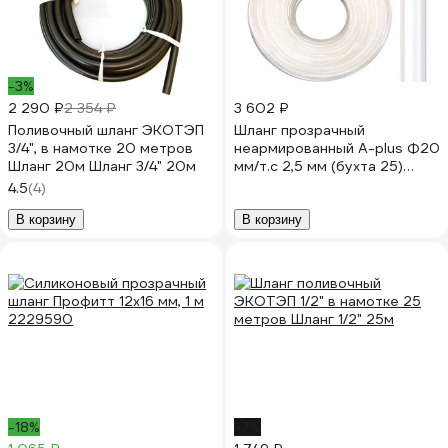
-3%
2 290 ₽
2 354 ₽
3 602 ₽
Поливочный шланг ЭКОТЭП
Шланг прозрачный
3/4", в намотке 20 метров
неармированный A-plus Ф20
Шланг 20м Шланг 3/4" 20м
мм/т.с 2,5 мм (бухта 25)
4631139930362
4.5
(4)
В корзину
В корзину
-18%
-7%