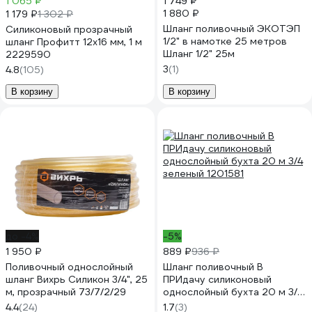
1 065 ₽
1 749 ₽
1 880 ₽
1 179 ₽
1 302 ₽
Шланг поливочный ЭКОТЭП
Силиконовый прозрачный
1/2" в намотке 25 метров
шланг Профитт 12x16 мм, 1 м
Шланг 1/2" 25м
2229590
3
(1)
4.8
(105)
В корзину
В корзину
до -4%
-5%
1 950 ₽
889 ₽
936 ₽
Поливочный однослойный
Шланг поливочный В
шланг Вихрь Силикон 3/4", 25
ПРИдачу силиконовый
м, прозрачный 73/7/2/29
однослойный бухта 20 м 3/4
зеленый 1201581
4.4
(24)
1.7
(3)