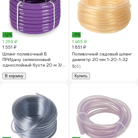
-12%
-11%
1 359 ₽
1 465 ₽
1 551 ₽
1 651 ₽
Шланг поливочный В
Поливочный садовый шланг
ПРИдачу силиконовый
диаметр 20 мм 1-20-1-32
однослойный бухта 20 м 3/4
5
(6)
сиреневый 1201626
В корзину
Купить