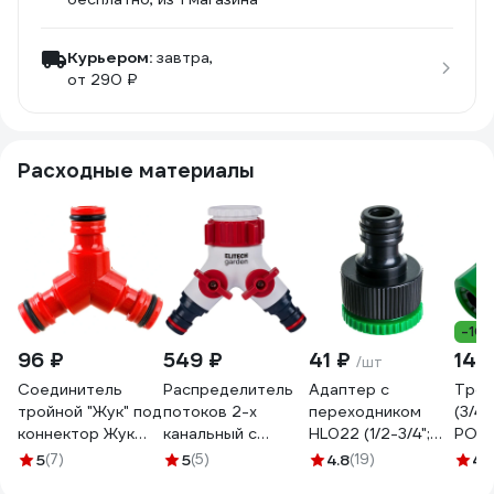
Курьером:
завтра,
от 290 ₽
Расходные материалы
-10
96 ₽
549 ₽
41 ₽
145
/шт
Соединитель
Распределитель
Адаптер с
Трой
тройной "Жук" под
потоков 2-х
переходником
(3/4"
коннектор Жук
канальный с
HL022 (1/2-3/4";
РОС
4630035330856
переходником для
внутренняя
5
(7)
5
(5)
4.8
(19)
4.
отвода 3/4" и 1"
резьба; в пакете)