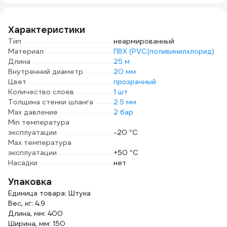
сверху HF 005
Park 002714
Garden Elitech
206029
Характеристики
Тип
неармированный
Материал
ПВХ (PVC|поливинилхлорид)
Длина
25 м
Внутренний диаметр
20 мм
Цвет
прозрачный
Количество слоев
1 шт
Толщина стенки шланга
2.5 мм
Max давление
2 бар
Min температура
эксплуатации
-20 °С
Мах температура
эксплуатации
+50 °С
Насадки
нет
Упаковка
Единица товара: Штука
Вес, кг: 4.9
Длина, мм: 400
Ширина, мм: 150