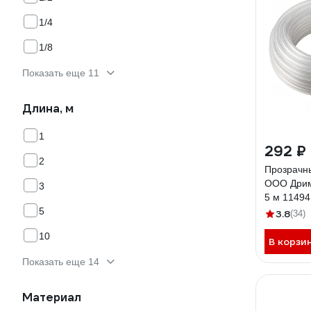
1/4
1/8
Показать еще 11
Длина, м
1
292 ₽
2
Прозрачн
ООО Дрим
3
5 м 11494
5
3.8
(34)
10
В корзи
Показать еще 14
Материал