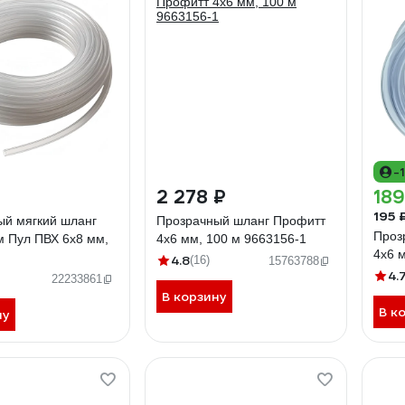
-
2 278 ₽
189
195 
ый мягкий шланг
Прозрачный шланг Профитт
Проз
 Пул ПВХ 6x8 мм,
4x6 мм, 100 м 9663156-1
4х6 
4.8
(16)
15763788
4.
22233861
В корзину
В к
ну