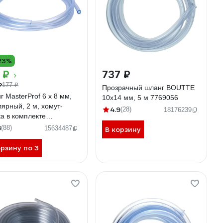
23%
 ₽
737 ₽
₽
177 ₽
Прозрачный шланг BOUTTE
 MasterProf 6 х 8 мм,
10х14 мм, 5 м 7769056
ярный, 2 м, хомут-
4.9
(28)
18176239
ка в комплекте
00836
8
(88)
15634487
В корзину
орзину по 3