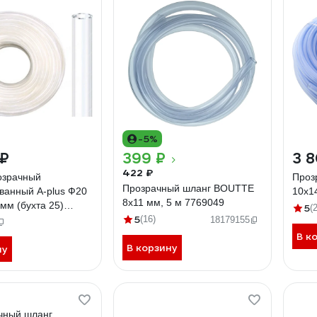
-5%
 ₽
399 ₽
3 8
422 ₽
озрачный
Проз
Прозрачный шланг BOUTTE
ванный A-plus Ф20
10х1
8х11 мм, 5 м 7769049
 мм (бухта 25)
5
(
5
30362
(16)
18179155
В к
В корзину
ну