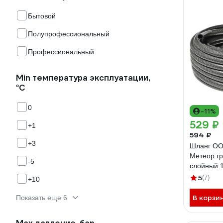
Бытовой
Полупрофессиональный
Профессиональный
Min температура эксплуатации,
°С
0
-11%
529 ₽
+1
594 ₽
+3
Шланг ОО
Метеор гр
-5
слойный 1
Д20067
5
(7)
+10
В корзи
Показать еще 6