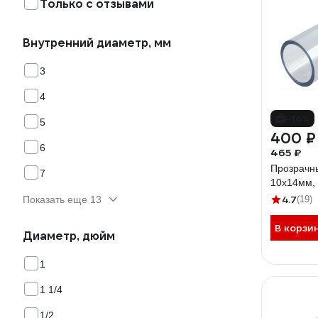
Только с отзывами
Внутренний диаметр, мм
3
4
-14%
5
400 ₽
6
465 ₽
Прозрачн
7
10x14мм,
4.7
Показать еще 13
(19)
В корзи
Диаметр, дюйм
1
1 1/4
1/2