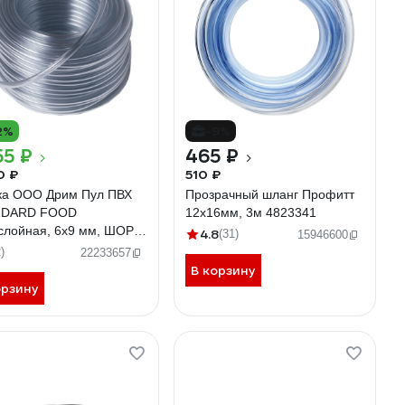
2%
-9%
55 ₽
465 ₽
0 ₽
510 ₽
ка ООО Дрим Пул ПВХ
Прозрачный шланг Профитт
NDARD FOOD
12x16мм, 3м 4823341
слойная, 6x9 мм, ШОР
4.8
(31)
15946600
0 м, 6771
)
22233657
В корзину
орзину