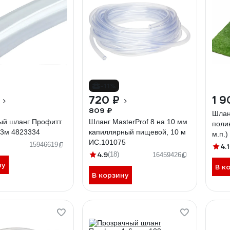
-11%
720 ₽
1 9
809 ₽
Шлан
ый шланг Профитт
Шланг MasterProf 8 на 10 мм
поли
 3м 4823334
капиллярный пищевой, 10 м
м.п.
ИС.101075
18*3
15946619
4.1
4.9
(18)
16459426
ну
В к
В корзину