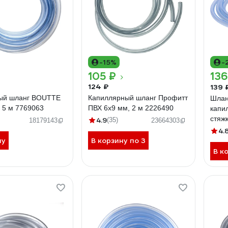
-15%
-
105 ₽
136
124 ₽
139 
ый шланг BOUTTE
Капиллярный шланг Профитт
Шланг
 5 м 7769063
ПВХ 6x9 мм, 2 м 2226490
капил
стяж
4.9
(35)
18179143
23664303
ИС.1
4.
ну
В корзину по 3
В к