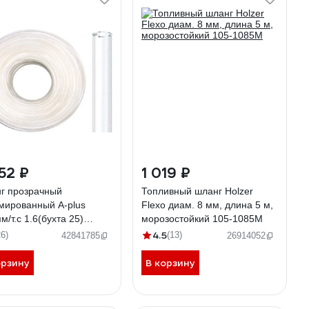
52 ₽
1 019 ₽
г прозрачный
Топливный шланг Holzer
мированный A-plus
Flexo диам. 8 мм, длина 5 м,
/т.с 1.6(бухта 25)
морозостойкий 105-1085M
139930386
4.5
26)
(13)
42841785
26914052
орзину
В корзину