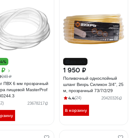
14%
до -4%
 ₽
1 950 ₽
₽
249 ₽
Поливочный однослойный
г ПВХ 6 мм прозрачный
шланг Вихрь Силикон 3/4", 25
тра пищевой MasterProf
м, прозрачный 73/7/2/29
30244.3
4.4
(24)
20420326
12)
23678217
В корзину
орзину