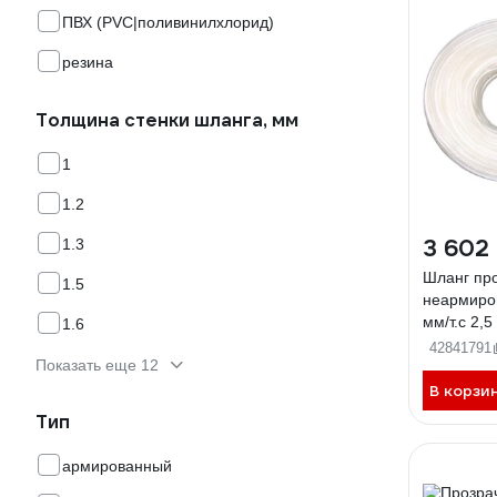
ПВХ (PVC|поливинилхлорид)
резина
Толщина стенки шланга, мм
1
1.2
3 602
1.3
Шланг пр
1.5
неармиро
мм/т.с 2,5
1.6
46311399
42841791
Показать еще 12
В корзи
Тип
армированный