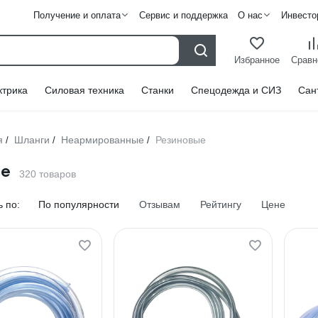
Получение и оплата
Сервис и поддержка
О нас
Инвесто
Избранное
Сравн
ктрика
Силовая техника
Станки
Спецодежда и СИЗ
Сан
я
Шланги
Неармированные
Резиновые
/
/
/
ые
320 товаров
 по:
По популярности
Отзывам
Рейтингу
Цене