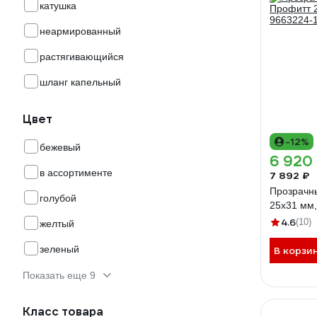
катушка
неармированный
растягивающийся
шланг капельный
Цвет
-12%
бежевый
6 920
в ассортименте
7 892 ₽
Прозрачн
голубой
25х31 мм,
4.6
(10)
желтый
зеленый
В корзи
Показать еще 9
Класс товара