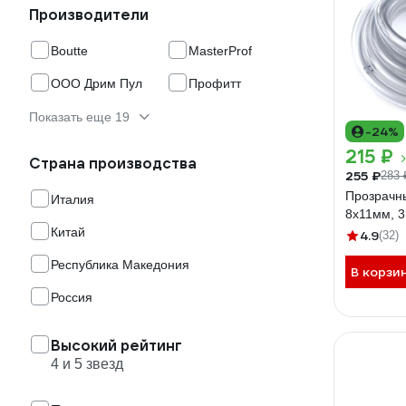
Производители
Boutte
MasterProf
ООО Дрим Пул
Профитт
Показать еще 19
-24%
215 ₽
Страна производства
255 ₽
283 
Прозрачн
Италия
8x11мм, 
Китай
4.9
(32)
Республика Македония
В корзи
Россия
Высокий рейтинг
4 и 5 звезд