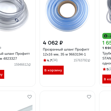
-
4 062 ₽
1 6
1 69
₽
Прозрачный шланг Профитт
Труб
ый шланг Профитт
12х16 мм, 35 м 9663194-1
STA
3м 4823327
4.7
(34)
15763792
одно
15946612
90, 5
5
(2
В корзину
ну
В к