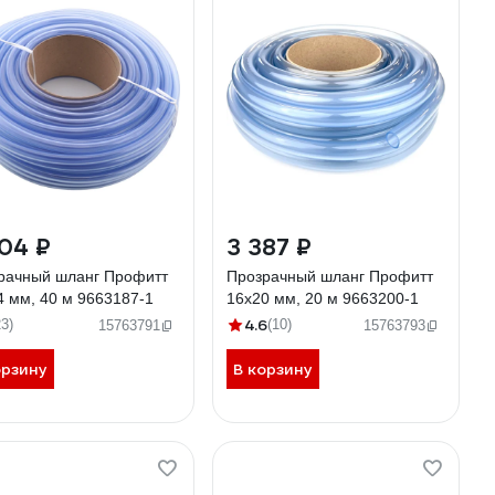
04 ₽
3 387 ₽
рачный шланг Профитт
Прозрачный шланг Профитт
4 мм, 40 м 9663187-1
16x20 мм, 20 м 9663200-1
4.6
23)
(10)
15763791
15763793
орзину
В корзину