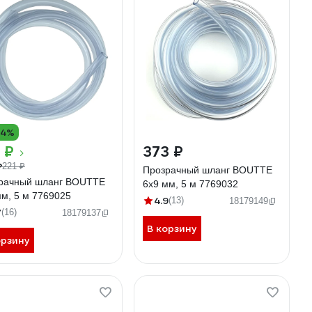
14%
 ₽
373 ₽
₽
221 ₽
Прозрачный шланг BOUTTE
рачный шланг BOUTTE
6х9 мм, 5 м 7769032
мм, 5 м 7769025
4.9
(13)
18179149
7
(16)
18179137
В корзину
орзину