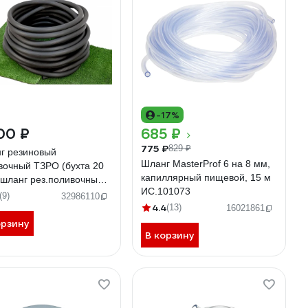
-17%
00 ₽
685 ₽
775 ₽
829 ₽
г резиновый
Шланг MasterProf 6 на 8 мм,
вочный ТЗРО (бухта 20
капиллярный пищевой, 15 м
) шланг рез.поливочный
ИС.101073
Б
(9)
32986110
4.4
(13)
16021861
орзину
В корзину