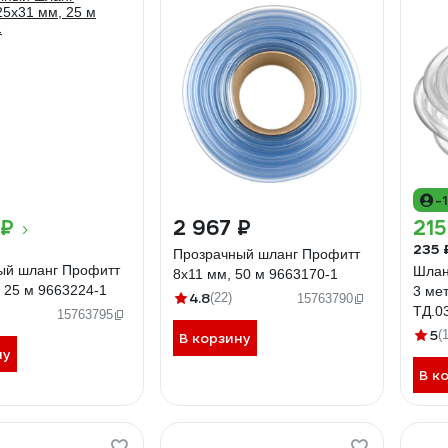
-
 ₽
2 967 ₽
215
235 
Прозрачный шланг Профитт
ый шланг Профитт
Шлан
8х11 мм, 50 м 9663170-1
 25 м 9663224-1
3 ме
4.8
(22)
15763790
ТД.0
15763795
5
(
В корзину
ну
В к