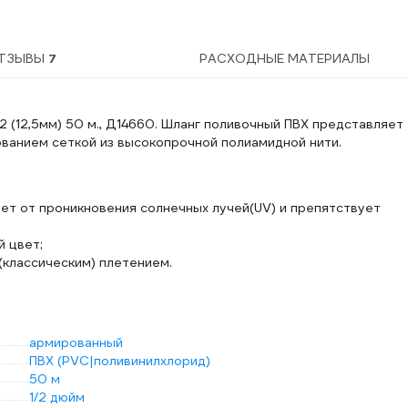
ТЗЫВЫ
7
РАСХОДНЫЕ МАТЕРИАЛЫ
(12,5мм) 50 м., Д14660. Шланг поливочный ПВХ представляет
ованием сеткой из высокопрочной полиамидной нити.
ет от проникновения солнечных лучей(UV) и препятствует
 цвет;
(классическим) плетением.
армированный
ПВХ (PVC|поливинилхлорид)
50 м
1/2 дюйм