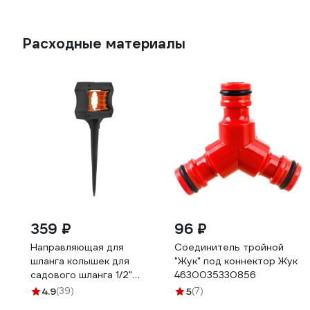
Расходные материалы
359 ₽
96 ₽
Направляющая для
Соединитель тройной
шланга колышек для
"Жук" под коннектор Жук
садового шланга 1/2"
4630035330856
MasterProf ДС.070921
4.9
(39)
5
(7)