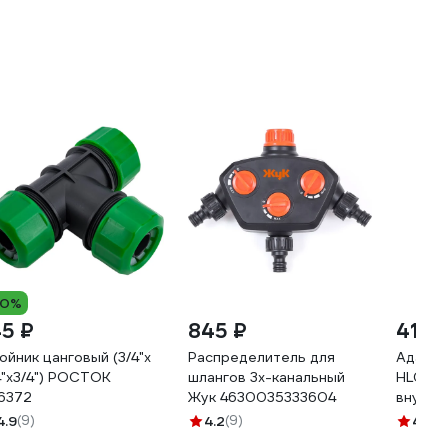
10%
45 ₽
845 ₽
41 ₽
ойник цанговый (3/4"х
Распределитель для
Адапте
4"х3/4") РОСТОК
шлангов 3х-канальный
HL022 (
6372
Жук 4630035333604
внутре
пакете
4.9
(9)
4.2
(9)
4.8
(1