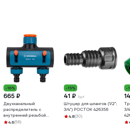
-16%
-15%
-
665 ₽
41 ₽
1
/шт
Двухканальный
Штуцер для шлангов (1/2";
Тр
распределитель с
3/4") РОСТОК 426356
3/
внутренней резьбой
42
4.8
(30)
GRINDA PROLine TS-2,
4.6
(56)
3/4"-1" 8-426312_z02