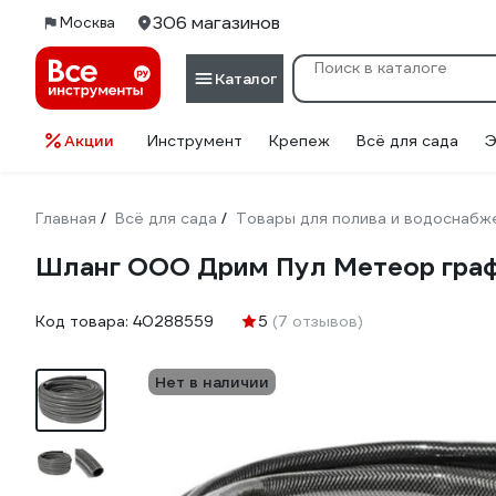
306 магазинов
Москва
Каталог
Акции
Инструмент
Крепеж
Всё для сада
Э
Главная
Всё для сада
Товары для полива и водоснабж
/
/
Шланг ООО Дрим Пул Метеор графит
Код товара:
40288559
5
(7 отзывов)
Нет в наличии