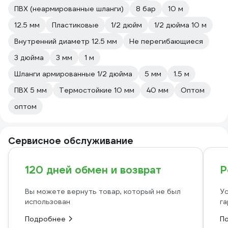
ПВХ (неармированные шланги)
8 бар
10 м
12.5 мм
Пластиковые
1/2 дюйм
1/2 дюйма 10 м
Внутренний диаметр 12.5 мм
Не перегибающиеся
3 дюйма
3 мм
1 м
Шланги армированные 1/2 дюйма
5 мм
1.5 м
ПВХ 5 мм
Термостойкие 10 мм
40 мм
Оптом
оптом
Сервисное обслуживание
120 дней обмен и возврат
Р
Вы можете вернуть товар, который не был
Ус
использован
га
Подробнее
П