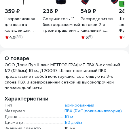
-13
359 ₽
236 ₽
549 ₽
28 
Направляющая
Соединитель 1"
Распределитель
Штуц
для шланга
быстроразъемный
потоков 2-х
шланг
колышек для
трехнаправленный
канальный с
Жук
садового шланга
для большого
переходником для
4607
4.9
(39)
5
(5)
4.
1/2" MasterProf
объема воды USP
отвода 3/4" и 1"
ДС.070921
77398
сверху HF 005
Garden Elitech
О товаре
206029
ООО Дрим Пул Шланг МЕТЕОР ГРАФИТ ПВХ 3-х слойный
1/2 (12,5мм) 10 м., Д20067. Шланг поливочный ПВХ
представляет собой конструкцию, состоящую из 3-х
слоев ПВХ и армированием сеткой из высокопрочной
полиамидной нити.
Характеристики
Тип
армированный
Материал
ПВХ (PVC|поливинилхлорид)
Длина
10 м
Диаметр
1/2 дюйм
Внешний диаметр
16 мм