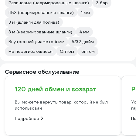
Резиновые (неармированные шланги)
3 бар
ПВХ (неармированные шланги)
1 мм
3 м (шланги для полива)
3 м (неармированные шланги)
4 мм
Внутренний диаметр 4 мм
5/32 дюйм
Не перегибающиеся
Оптом
оптом
Сервисное обслуживание
120 дней обмен и возврат
Р
Вы можете вернуть товар, который не был
Ус
использован
га
Подробнее
П