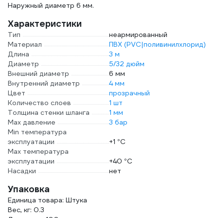
Наружный диаметр 6 мм.
Характеристики
Тип
неармированный
Материал
ПВХ (PVC|поливинилхлорид)
Длина
3 м
Диаметр
5/32 дюйм
Внешний диаметр
6 мм
Внутренний диаметр
4 мм
Цвет
прозрачный
Количество слоев
1 шт
Толщина стенки шланга
1 мм
Max давление
3 бар
Min температура
эксплуатации
+1 °С
Мах температура
эксплуатации
+40 °С
Насадки
нет
Упаковка
Единица товара: Штука
Вес, кг: 0.3