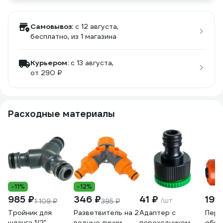
Самовывоз:
c 12 августа,
бесплатно
, из 1 магазина
Курьером:
c 13 августа,
от 290 ₽
Расходные материалы
-11%
-12%
985 ₽
346 ₽
41 ₽
191 
/шт
1 109 ₽
395 ₽
Тройник для
Разветвитель на 2
Адаптер с
Пере
шланга 1/2"
водные линии,
переходником
обра