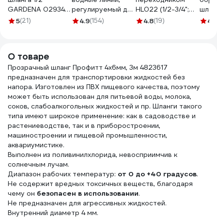
GARDENA 02934-
регулируемый для
HL022 (1/2-3/4";
шлан
20.000.00
шланга 3/4"
внутренняя
3/4 
5
(21)
4.9
(154)
4.8
(19)
4.
POLYAGRO
резьба; в пакете)
7575365
Park 002714
О товаре
Прозрачный шланг Профитт 4x6мм, 3м 4823617
предназначен для транспортировки жидкостей без
напора. Изготовлен из ПВХ пищевого качества, поэтому
может быть использован для питьевой воды, молока,
соков, слабоалкогольных жидкостей и пр. Шланги такого
типа имеют широкое применение: как в садоводстве и
растениеводстве, так и в приборостроении,
машиностроении и пищевой промышленности,
аквариумистике.
Выполнен из поливинилхлорида, невосприимчив к
солнечным лучам.
Диапазон рабочих температур:
от 0 до +40 градусов
.
Не содержит вредных токсичных веществ, благодаря
чему он
безопасен в использовании
.
Не предназначен для агрессивных жидкостей.
Внутренний диаметр 4 мм.