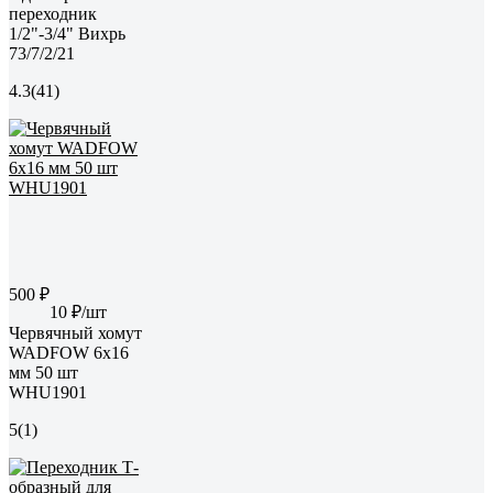
переходник
1/2"-3/4" Вихрь
73/7/2/21
4.3
(41)
500 ₽
10 ₽/шт
Червячный хомут
WADFOW 6х16
мм 50 шт
WHU1901
5
(1)