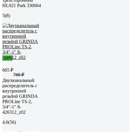
трехсторонний
HL021 Park 330064
5
(8)
-16%
665 ₽
788 ₽
Двухканальный
распределитель с
внутренней
резьбой GRINDA
PROLine TS-2,
3/4"-1" 8-
426312_z02
4.6
(56)