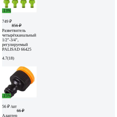
-13%
749 ₽
856 ₽
Разветвитель
четырёхканальный
1/2"-3/4",
регулируемый
PALISAD 66425
4.7
(18)
-15%
56 ₽
/шт
66 ₽
Адаптер