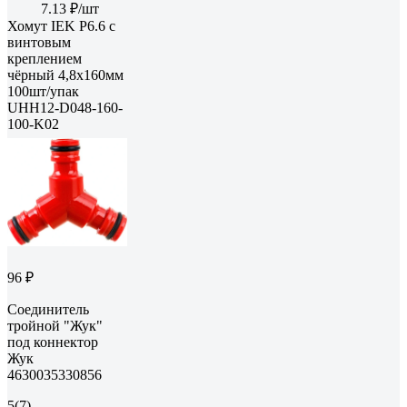
7.13 ₽/шт
Хомут IEK P6.6 с
винтовым
креплением
чёрный 4,8х160мм
100шт/упак
UHH12-D048-160-
100-K02
96 ₽
Соединитель
тройной "Жук"
под коннектор
Жук
4630035330856
5
(7)