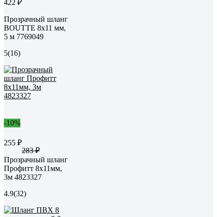
422 ₽
Прозрачный шланг
BOUTTE 8х11 мм,
5 м 7769049
5
(16)
-10%
255 ₽
283 ₽
Прозрачный шланг
Профитт 8x11мм,
3м 4823327
4.9
(32)