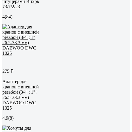
штуцерами Вихрь
73/7/2/23
4
(84)
275 ₽
Адаптер для
кранов с внешней
резьбой (3/4"; 1";
26.5-33.3 мм)
DAEWOO DWC
1025
4.9
(8)