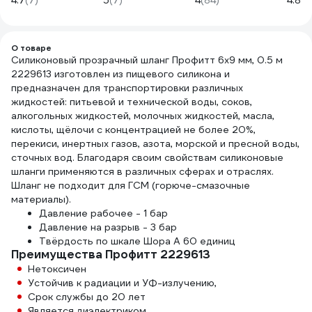
4.7
(7)
5
(7)
4
(84)
4.8
(1
134627
73/7/2/23
резь
Park
О товаре
Силиконовый прозрачный шланг Профитт 6x9 мм, 0.5 м
2229613 изготовлен из пищевого силикона и
предназначен для транспортировки различных
жидкостей: питьевой и технической воды, соков,
алкогольных жидкостей, молочных жидкостей, масла,
кислоты, щёлочи с концентрацией не более 20%,
перекиси, инертных газов, азота, морской и пресной воды,
сточных вод. Благодаря своим свойствам силиконовые
шланги применяются в различных сферах и отраслях.
Шланг не подходит для ГСМ (горюче-смазочные
материалы).
Давление рабочее - 1 бар
Давление на разрыв - 3 бар
Твёрдость по шкале Шора А 60 единиц
Преимущества Профитт 2229613
Нетоксичен
Устойчив к радиации и УФ-излучению,
Срок службы до 20 лет
Является диэлектриком