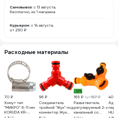
Самовывоз:
c 13 августа,
бесплатно
, из 1 магазина
Курьером:
c 14 августа,
от 290 ₽
Расходные материалы
-12%
70 ₽
96 ₽
165 ₽
/шт
187 ₽
40 
Хомут тип
Соединитель
Разветвитель
Адап
"МИКРО" 6-11 мм
тройной "Жук" под
регулируемый 2-х
пере
KORUDA KR-
коннектор Жук
канальный со
HL022
H55007 134627
4630035330856
штуцерами Вихрь
внут