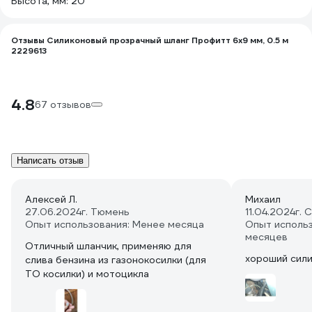
Высота, мм: 20
Отзывы Силиконовый прозрачный шланг Профитт 6x9 мм, 0.5 м
2229613
4.8
67 отзывов
Написать отзыв
Алексей Л.
Михаил
27.06.2024
г. Тюмень
11.04.2024
г. 
Опыт использования: Менее месяца
Опыт использ
месяцев
Отличный шланчик, применяю для
хороший сил
слива бензина из газонокосилки (для
ТО косилки) и мотоцикла