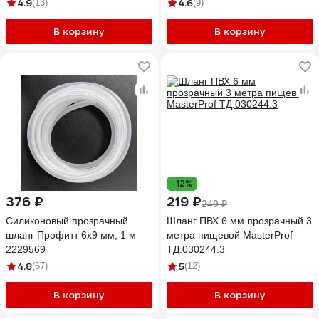
4.9
4.6
(13)
(9)
В корзину
В корзину
-12%
376 ₽
219 ₽
249 ₽
Силиконовый прозрачный
Шланг ПВХ 6 мм прозрачный 3
шланг Профитт 6x9 мм, 1 м
метра пищевой MasterProf
2229569
ТД.030244.3
4.8
5
(67)
(12)
В корзину
В корзину