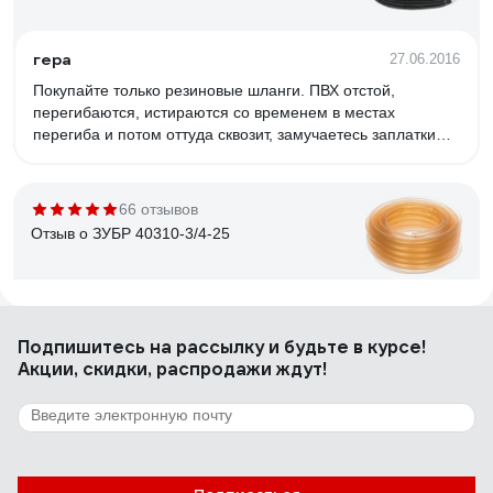
гера
27.06.2016
Покупайте только резиновые шланги. ПВХ отстой,
перегибаются, истираются со временем в местах
перегиба и потом оттуда сквозит, замучаетесь заплатки
клеить, лучше сразу выбросить.
66 отзывов
Отзыв о ЗУБР 40310-3/4-25
Сергей Щ.
26.04.2021
Подпишитесь
на рассылку
и будьте в курсе!
Мягкий, прозрачный.
Акции, скидки, распродажи ждут!
88 отзывов
Отзыв о MasterProf ИС.100836