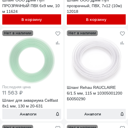
Шланг ООО Дрим Пул
Шланг ООО Дрим Пул
ПРОЗРАЧНЫЙ ПВХ 6x9 мм, 10
прозрачный, ПВХ, 7x12 (10м)
м 11624
12018
В корзину
В корзину
Нет в наличии
Нет в наличии
Последняя цена
Шланг Rehau RAUCLAIRE
11 563 ₽
6/1.5 мм, 115 м 10305001200
Б0050290
Шланг для аквариума Cellfast
8x1 мм, 130 м 20-631
Аналоги
Аналоги
Нет в наличии
Нет в наличии