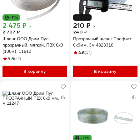
-11%
-13%
2 475 ₽
210 ₽
2 787 ₽
240 ₽
Шланг ООО Дрим Пул
Прозрачный шланг Профитт
прозрачный, мягкий, ПВХ 6x9
6x9мм, 3м 4823310
(100м), 11612
4.6
(17)
3.8
(34)
В корзину
В корзину
-13%