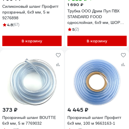
1 690 ₽
Силиконовый шланг Профитт
Трубка ООО Дрим Пул ПВХ
прозрачный, 6x9 мм, 5 м
STANDARD FOOD
9276898
однослойная, 6x9 мм, ШОР
4.8
(67)
90, 50 м, 6771
5
(2)
В корзину
В корзину
373 ₽
4 445 ₽
Прозрачный шланг BOUTTE
Прозрачный шланг Профитт
6х9 мм, 5 м 7769032
6х9 мм, 100 м 9663163-1