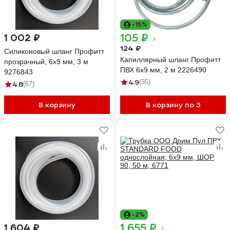
-15%
105 ₽
1 002 ₽
124 ₽
Силиконовый шланг Профитт
Капиллярный шланг Профитт
прозрачный, 6x9 мм, 3 м
ПВХ 6x9 мм, 2 м 2226490
9276843
4.9
(35)
4.8
(67)
В корзину
В корзину по 3
-2%
1 655 ₽
1 604 ₽