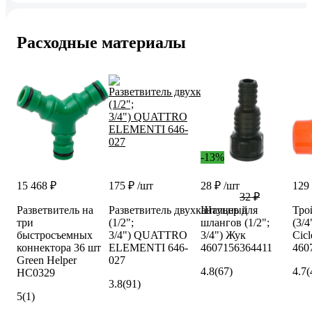
Расходные материалы
-13%
15 468 ₽
175 ₽
/шт
28 ₽
/шт
129
32 ₽
Разветвитель на
Разветвитель двухканальный
Штуцер для
Тро
три
(1/2";
шлангов (1/2";
(3/4
быстросъемных
3/4") QUATTRO
3/4") Жук
Cicl
коннектора 36 шт
ELEMENTI 646-
4607156364411
460
Green Helper
027
4.8
(67)
4.7
(
HC0329
3.8
(91)
5
(1)