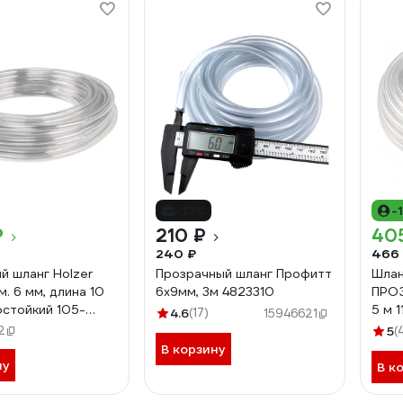
-13%
-
₽
210 ₽
40
240 ₽
466
й шланг Holzer
Прозрачный шланг Профитт
Шлан
м. 6 мм, длина 10
6x9мм, 3м 4823310
ПРОЗ
остойкий 105-
5 м 1
4.6
(17)
15946621
2
5
(
В корзину
ну
В к