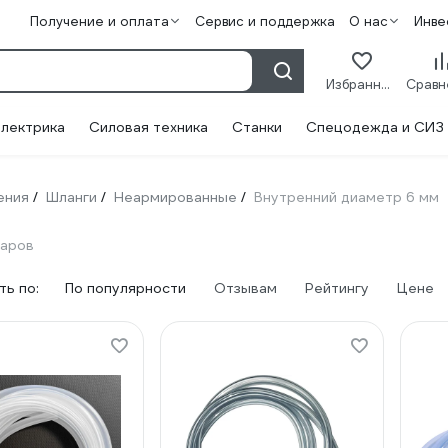
Получение и оплата
Сервис и поддержка
О нас
Инве
Избранное
лектрика
Силовая техника
Станки
Спецодежда и СИЗ
ения
Шланги
Неармированные
Внутренний диаметр 6 мм
/
/
/
варов
ь по:
По популярности
Отзывам
Рейтингу
Цене