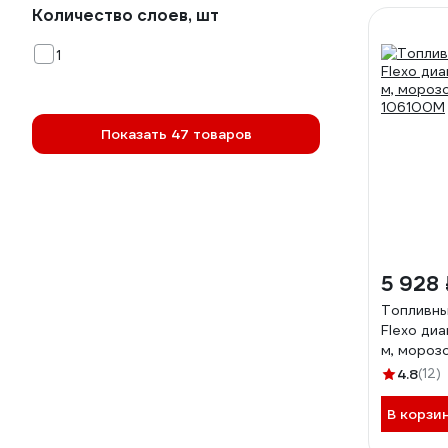
Количество слоев, шт
1
Показать 47 товаров
5 928 
Топливны
Flexo диа
м, мороз
106100M
4.8
(12)
В корзи