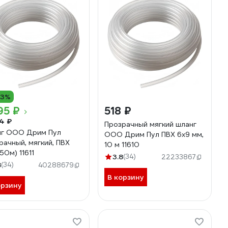
13%
95 ₽
518 ₽
4 ₽
Прозрачный мягкий шланг
г ООО Дрим Пул
ООО Дрим Пул ПВХ 6x9 мм,
рачный, мягкий, ПВХ
10 м 11610
50м) 11611
3.8
(34)
22233867
8
(34)
40288679
В корзину
орзину