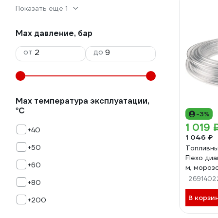
Показать еще 1
Max давление, бар
от
до
Мах температура эксплуатации,
°С
-3%
1 019 
+40
1 046 ₽
+50
Топливны
Flexo диа
+60
м, мороз
10610M
2691402
+80
В корзи
+200