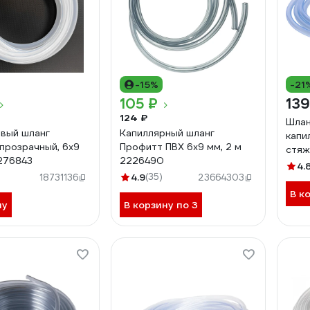
-15%
-21
105 ₽
13
124 ₽
Шлан
вый шланг
Капиллярный шланг
капи
прозрачный, 6x9
Профитт ПВХ 6x9 мм, 2 м
стяж
9276843
2226490
ИС.1
4.
4.9
(35)
18731136
23664303
В к
ну
В корзину по 3