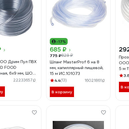
-17%
₽
685 ₽
29
775 ₽
829 ₽
Проз
ООО Дрим Пул ПВХ
Шланг MasterProf 6 на 8
ООО 
D FOOD
мм, капиллярный пищевой,
5 м 1
ная, 6x9 мм, ШОР
15 м ИС.101073
3.
 6771
22233657
4.4
(13)
16021861
В к
ну
В корзину