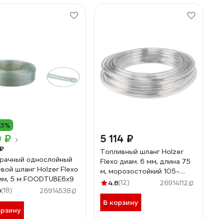
13%
 ₽
5 114 ₽
₽
Топливный шланг Holzer
рачный однослойный
Flexo диам. 6 мм, длина 75
вой шланг Holzer Flexo
м, морозостойкий 105-
мм, 5 м FOODTUBE6x9
10675M
4.8
(12)
26914112
9
(18)
26914538
В корзину
орзину