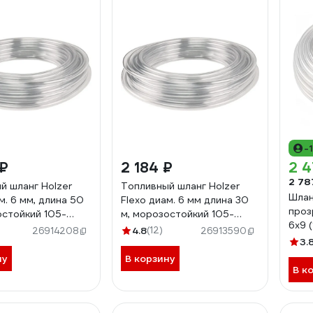
-
 ₽
2 184 ₽
2 4
2 78
й шланг Holzer
Топливный шланг Holzer
Шлан
м. 6 мм, длина 50
Flexo диам. 6 мм длина 30
проз
остойкий 105-
м, морозостойкий 105-
6x9 (
10630M
4.8
(12)
26914208
26913590
3.
ну
В корзину
В к