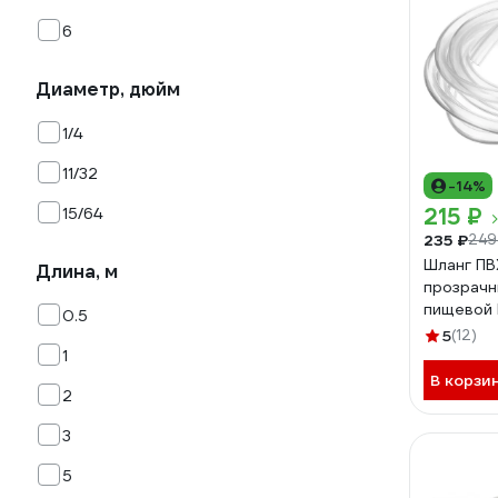
6
Диаметр, дюйм
1/4
11/32
-14%
215 ₽
15/64
235 ₽
249
Шланг ПВ
Длина, м
прозрачн
пищевой 
0.5
ТД.03024
5
(12)
1
В корзи
2
3
5