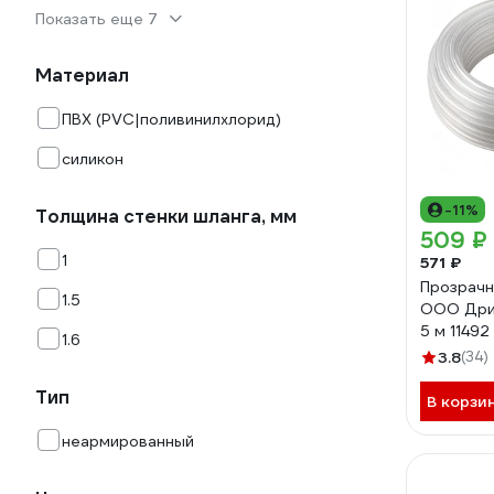
Показать еще 7
Материал
ПВХ (PVC|поливинилхлорид)
силикон
-11%
Толщина стенки шланга, мм
509 ₽
1
571 ₽
Прозрачн
1.5
ООО Дрим
5 м 11492
1.6
3.8
(34)
Тип
В корзи
неармированный