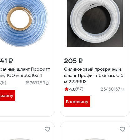
41 ₽
205 ₽
рачный шланг Профитт
Силиконовый прозрачный
мм, 100 м 9663163-1
шланг Профитт 6x9 мм, 0.5
м 2229613
6
(9)
15763789
4.8
(67)
25468167
орзину
В корзину