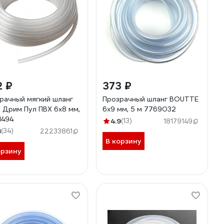
2 ₽
373 ₽
рачный мягкий шланг
Прозрачный шланг BOUTTE
Дрим Пул ПВХ 6x8 мм,
6х9 мм, 5 м 7769032
1494
4.9
(13)
18179149
8
(34)
22233861
В корзину
орзину