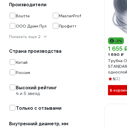
Производители
Boutte
MasterProf
ООО Дрим Пул
Профитт
Показать еще 2
-2%
1 655 
Страна производства
1 690 ₽
Трубка 
Китай
STANDAR
однослой
Россия
90, 50 м,
5
(2)
Высокий рейтинг
В корзи
4 и 5 звезд
Только с отзывами
Внутренний диаметр, мм