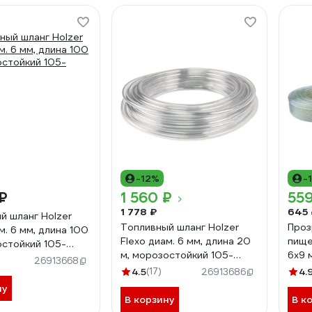
-12%
-
₽
1 560 ₽
559
1 778 ₽
645 
й шланг Holzer
Топливный шланг Holzer
Проз
м. 6 мм, длина 100
Flexo диам. 6 мм, длина 20
пище
остойкий 105-
м, морозостойкий 105-
6x9 
26913668
10620M
4.5
(17)
4.
26913686
ну
В корзину
В к