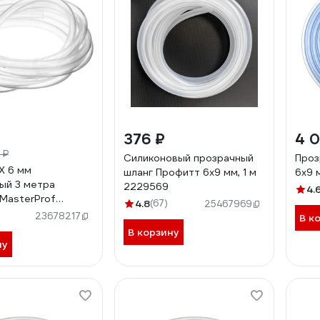
376 ₽
4 0
 ₽
Силиконовый прозрачный
Проз
Х 6 мм
шланг Профитт 6x9 мм, 1 м
6х9 
ый 3 метра
2229569
4.
MasterProf
4.8
(67)
25467969
4.3
23678217
В к
В корзину
ну