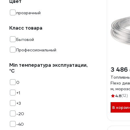
Цвет
прозрачный
Класс товара
Бытовой
Профессиональный
Min температура эксплуатации,
3 486
°С
Топливны
0
Flexo диа
м, мороз
+1
10650M
4.8
(12)
+3
В корзи
-20
-40