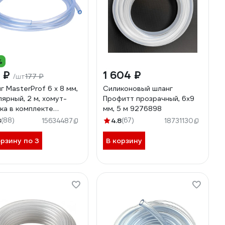
%
9 ₽
1 604 ₽
177 ₽
/шт
г MasterProf 6 х 8 мм,
Силиконовый шланг
лярный, 2 м, хомут-
Профитт прозрачный, 6x9
ка в комплекте
мм, 5 м 9276898
00836
8
(88)
4.8
(67)
15634487
18731130
орзину по 3
В корзину