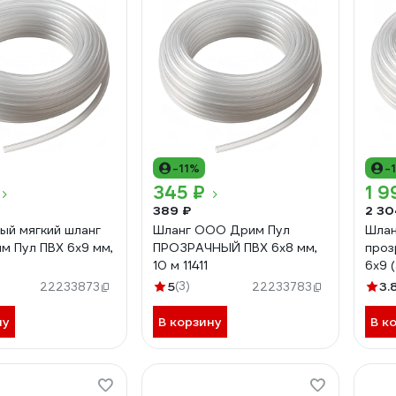
-11%
-
345 ₽
1 9
389 ₽
2 30
ый мягкий шланг
Шланг ООО Дрим Пул
Шлан
 Пул ПВХ 6x9 мм,
ПРОЗРАЧНЫЙ ПВХ 6x8 мм,
проз
10 м 11411
6x9 (
5
(3)
3.
22233873
22233783
ну
В корзину
В к