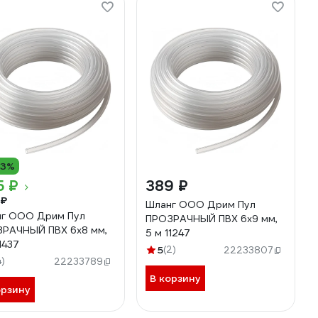
13%
5 ₽
389 ₽
 ₽
Шланг ООО Дрим Пул
г ООО Дрим Пул
ПРОЗРАЧНЫЙ ПВХ 6x9 мм,
РАЧНЫЙ ПВХ 6x8 мм,
5 м 11247
1437
5
(2)
22233807
4)
22233789
В корзину
орзину