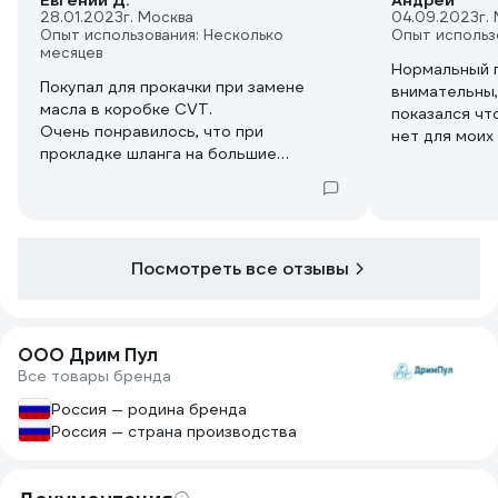
Евгений Д.
Андрей
28.01.2023
г. Москва
04.09.2023
г.
Опыт использования: Несколько
Опыт использ
месяцев
Нормальный п
Покупал для прокачки при замене
внимательны,
масла в коробке CVT.
показался чт
Очень понравилось, что при
нет для моих
прокладке шланга на большие
хомут (9.7-10.7) на 8 мм гладкой нерж.
расстояния, он не переламывается и
трубке держи
не перегибается, а старается
долговечност
держать форму.
но с другой сторо
Так же за счёт своей мягкости,
метров. Порв
герметично усаживается на штуцера
Посмотреть все отзывы
чуть большего диаметра.
За счёт прозрачности видно цвет и
состояние жидкости.
ООО Дрим Пул
Для агресивных жидкостей (бензин,
Все товары бренда
растворитель...) и для использования
под давлением брать бы не стал, есть
Россия — родина бренда
подозрение что он невыдержит.
Россия — страна производства