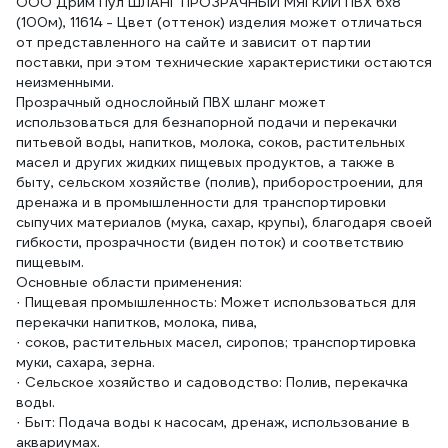
ООО Дрим Пул ШЛАНГ ПРОЗРАЧНЫЙ МЯГКИЙ ПВХ 6x8
(100м), 11614 - Цвет (оттенок) изделия может отличаться
от представленного на сайте и зависит от партии
поставки, при этом технические характеристики остаются
неизменными.
Прозрачный однослойный ПВХ шланг может
использоваться для безнапорной подачи и перекачки
питьевой воды, напитков, молока, соков, растительных
масел и других жидких пищевых продуктов, а также в
быту, сельском хозяйстве (полив), приборостроении, для
дренажа и в промышленности для транспортировки
сыпучих материалов (мука, сахар, крупы), благодаря своей
гибкости, прозрачности (виден поток) и соответствию
пищевым.
Основные области применения:
· Пищевая промышленность: Может использоваться для
перекачки напитков, молока, пива,
· соков, растительных масел, сиропов; транспортировка
муки, сахара, зерна.
· Сельское хозяйство и садоводство: Полив, перекачка
воды.
· Быт: Подача воды к насосам, дренаж, использование в
аквариумах.