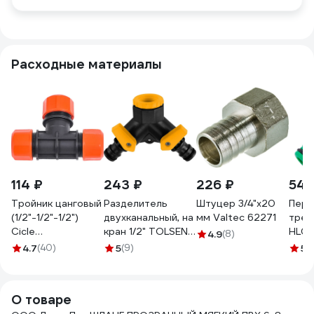
Расходные материалы
114 ₽
243 ₽
226 ₽
54 
Тройник цанговый
Разделитель
Штуцер 3/4"х20
Пере
(1/2"-1/2"-1/2")
двухканальный, на
мм Valtec 62271
трех
Cicle
кран 1/2" TOLSEN
HL02
4.9
(8)
4607156364022
57116
0027
4.7
(40)
5
(9)
5
(
О товаре