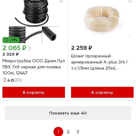
-11%
2 065 ₽
2 259 ₽
2 323 ₽
Шланг прозрачный
Микротрубка ООО Дрим Пул
армированный A-plus 3/4 /
ПВХ 7x9 черная для полива
т.с.1,9мм (длина 25м)
100м, 12447
4631162164154
4.8
(20)
В корзину
В корзину
Показать еще 40
1
2
3