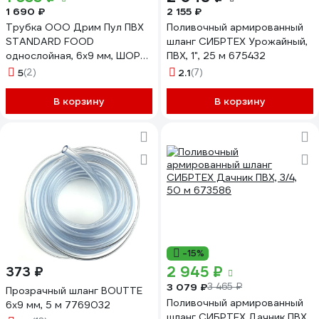
1 690 ₽
2 155 ₽
Трубка ООО Дрим Пул ПВХ
Поливочный армированный
STANDARD FOOD
шланг СИБРТЕХ Урожайный,
однослойная, 6x9 мм, ШОР
ПВХ, 1", 25 м 675432
90, 50 м, 6771
5
(2)
2.1
(7)
В корзину
В корзину
-15%
2 945 ₽
373 ₽
3 079 ₽
3 465 ₽
Прозрачный шланг BOUTTE
Поливочный армированный
6х9 мм, 5 м 7769032
шланг СИБРТЕХ Дачник ПВХ,