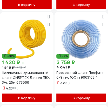
В корзину
В корзину
-18%
-7%
1 420 ₽
3 759 ₽
4 041 ₽
1 545 ₽
1 742 ₽
Прозрачный шланг Профитт
Поливочный армированный
6х9 мм, 100 м 9663163-1
шланг СИБРТЕХ Дачник ПВХ,
3/4, 25м 673566
4.6
(9)
4.2
(160)
В корзину
В корзину