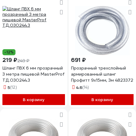
-12%
219 ₽
691 ₽
249 ₽
Шланг ПВХ 6 мм прозрачный
Прозрачный трехслойный
3 метра пищевой MasterProf
армированный шланг
ТД.030244.3
Профитт 9х15мм, 3м 4823372
5
(12)
4.6
(14)
В корзину
В корзину