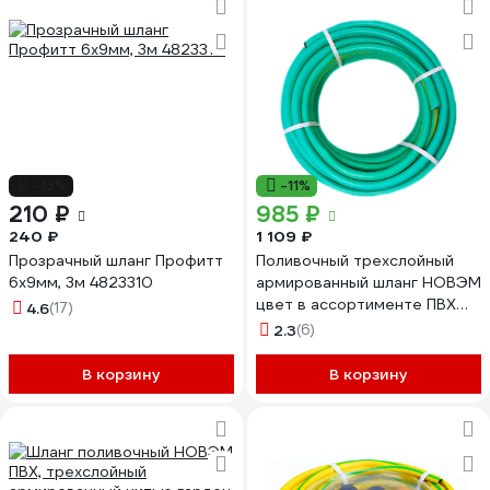
-13%
-11%
210 ₽
985 ₽
240 ₽
1 109 ₽
Прозрачный шланг Профитт
Поливочный трехслойный
6x9мм, 3м 4823310
армированный шланг НОВЭМ
цвет в ассортименте ПВХ
4.6
(17)
трёхслойный 3/4, 25
2.3
(6)
В корзину
В корзину