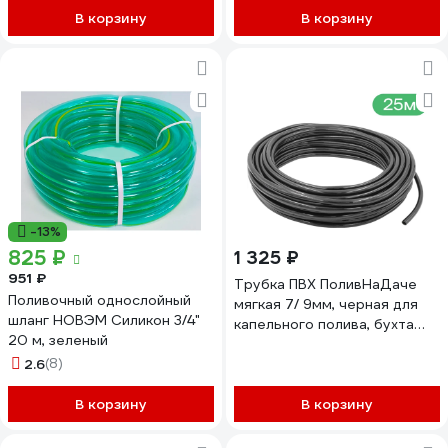
В корзину
В корзину
-13%
825 ₽
1 325 ₽
951 ₽
Трубка ПВХ ПоливНаДаче
Поливочный однослойный
мягкая 7/ 9мм, черная для
шланг НОВЭМ Силикон 3/4"
капельного полива, бухта
20 м, зеленый
25м PVC79.25
2.6
(8)
В корзину
В корзину