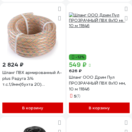
-12%
549 ₽
2 824 ₽
626 ₽
Шланг ПВХ армированный A-
Шланг ООО Дрим Пул
plus Радуга 3/4
ПРОЗРАЧНЫЙ ПВХ 8x10 мм,
т.с.1,9мм(бухта 20)
10 м 11846
4631162166134
5
(1)
В корзину
В корзину