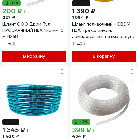
-12%
-12%
200 ₽
1 390 ₽
227 ₽
1 584 ₽
Шланг ООО Дрим Пул
Шланг поливочный НОВЭМ
ПРОЗРАЧНЫЙ ПВХ 4x6 мм, 5
ПВХ, трехслойный,
м 11248
армированный нитью радуга
1/2 (20м) с фитингами
5
(3)
4
(5)
В корзину
В корзину
-6%
-12%
1 345 ₽
399 ₽
1 426 ₽
454 ₽