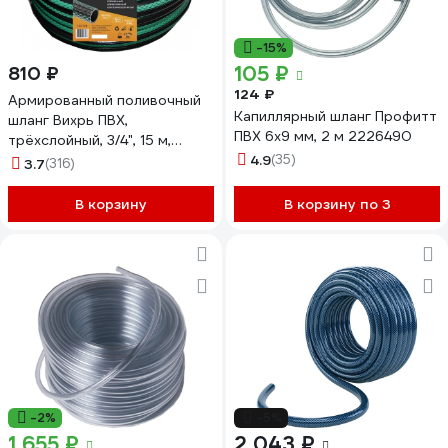
-15%
105 ₽
810 ₽
124 ₽
Армированный поливочный
Капиллярный шланг Профитт
шланг Вихрь ПВХ,
ПВХ 6x9 мм, 2 м 2226490
трёхслойный, 3/4", 15 м,
зелёный 73/7/2/9
4.9
(35)
3.7
(316)
В корзину
В корзину по 3
-2%
-5%
1 655 ₽
2 043 ₽