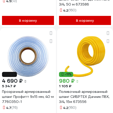
4.9
(13)
3/4, 50 м 673586
4.2
(160)
В корзину
В корзину
-12%
-11%
4 690 ₽
980 ₽
5 347 ₽
1 105 ₽
Прозрачный армированный
Поливочный армированный
шланг Профитт 9х15 мм, 40 м
шланг СИБРТЕХ Дачник ПВХ,
7760350-1
3/4, 15м 673556
4.7
(76)
4.2
(160)