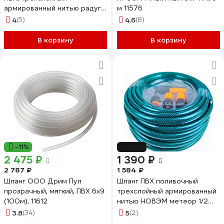
армированный нитью радуга
м 11576
1/2 (25м)
4
(5)
4.6
(8)
В корзину
В корзину
-11%
-12%
2 475 ₽
1 390 ₽
2 787 ₽
1 584 ₽
Шланг ООО Дрим Пул
Шланг ПВХ поливочный
прозрачный, мягкий, ПВХ 6x9
трехслойный армированный
(100м), 11612
нитью НОВЭМ метеор 1/2
(20м.п.) с фитингами
3.8
(34)
5
(2)