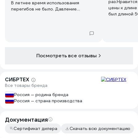
раз.Нравится
В летнее время использования
цены к длине
перегибов не было. Давление
был длиной 5
высокое, держит нормально. На
служит четве
солнце не пучит. Рекомендую как
шлангов от в
бюджетный вариант для полива
появилась "г
огорода.
взапас и на 
Посмотреть все отзывы
СИБРТЕХ
Все товары бренда
Россия — родина бренда
Россия — страна производства
Документация
Сертификат дилера
Скачать всю документацию