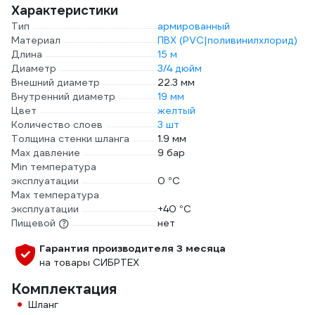
Характеристики
Тип
армированный
Материал
ПВХ (PVC|поливинилхлорид)
Длина
15 м
Диаметр
3/4 дюйм
Внешний диаметр
22.3 мм
Внутренний диаметр
19 мм
Цвет
желтый
Количество слоев
3 шт
Толщина стенки шланга
1.9 мм
Max давление
9 бар
Min температура
эксплуатации
0 °С
Мах температура
эксплуатации
+40 °С
Пищевой
нет
Гарантия производителя 3 месяца
на товары СИБРТЕХ
Комплектация
Шланг