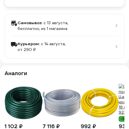
Самовывоз:
c 13 августа,
бесплатно
, из 1 магазина
Курьером:
c 14 августа,
от 290 ₽
Аналоги
-5%
1 102 ₽
7 116 ₽
992 ₽
935