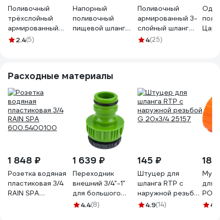
Поливочный
Напорный
Поливочный
Одно
трёхслойный
поливочный
армированный 3-
поли
армированный
пищевой шланг
слойный шланг
Цари
шланг ПВХ SVET
Holzer Flexo 3/4'',
USP желтый,
крас
2.4
(5)
4
(25)
Метеор 18х21 20
прозрачный, 20 м
3/4"x15 м 77285-
18 мм
м 3/4" М-01968
100-12020M
14-1
9238
Расходные материалы
1 848 ₽
1 639 ₽
145 ₽
185
Розетка водяная
Переходник
Штуцер для
Муфт
пластиковая 3/4
внешний 3/4"-1"
шланга RTP с
для ш
RAIN SPA
для большого
наружной резьбой
POL
600.5400100
объема воды USP
G 20х3/4 25157
757
4.4
(8)
4.9
(14)
4.
77395