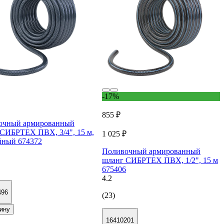
-17%
855 ₽
очный армированный
СИБРТЕХ ПВХ, 3/4", 15 м,
1 025 ₽
йный 674372
Поливочный армированный
шланг СИБРТЕХ ПВХ, 1/2", 15 м
675406
4.2
496
(23)
ину
16410201