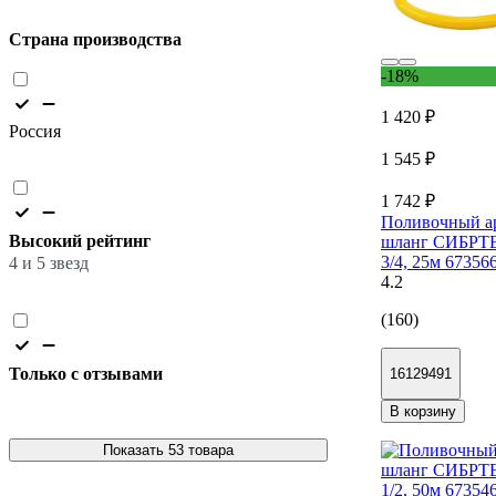
Страна производства
-18%
1 420 ₽
Россия
1 545 ₽
1 742 ₽
Поливочный а
Высокий рейтинг
шланг СИБРТ
3/4, 25м 67356
4 и 5 звезд
4.2
(160)
Только с отзывами
16129491
В корзину
Показать 53 товара