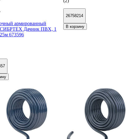
(2)
₽
₽
26758214
очный армированный
В корзину
 СИБРТЕХ Дачник ПВХ, 1
25м 673596
457
ину