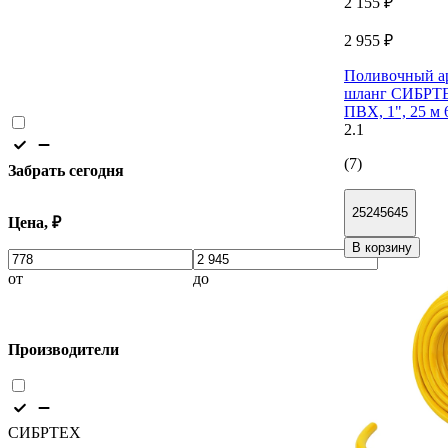
2 155 ₽
2 955 ₽
Поливочный а
шланг СИБРТ
ПВХ, 1", 25 м 
2.1
(7)
Забрать сегодня
25245645
Цена, ₽
В корзину
от
до
Производители
СИБРТЕХ