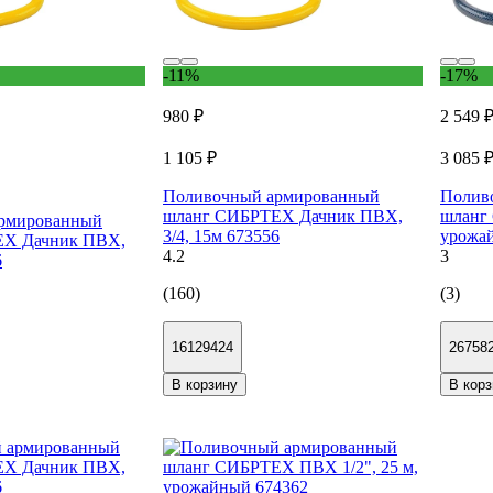
-11%
-17%
980 ₽
2 549 
1 105 ₽
3 085 
Поливочный армированный
Полив
шланг СИБРТЕХ Дачник ПВХ,
шланг 
рмированный
3/4, 15м 673556
урожа
ЕХ Дачник ПВХ,
4.2
3
6
(160)
(3)
16129424
26758
В корзину
В корз