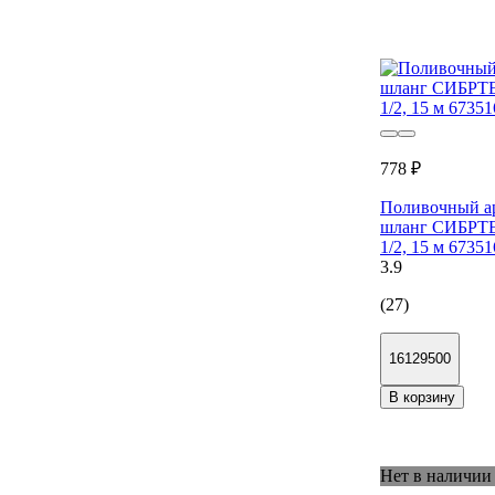
778 ₽
Поливочный а
шланг СИБРТ
1/2, 15 м 67351
3.9
(27)
16129500
В корзину
Нет в наличии