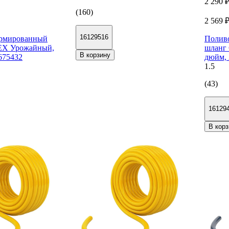
2 290 
(160)
2 569 
16129516
рмированный
Полив
ЕХ Урожайный,
шланг
В корзину
675432
дюйм, 
1.5
(43)
16129
В корз