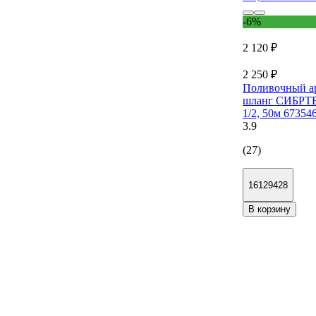
-6%
2 120 ₽
2 250 ₽
Поливочный а
шланг СИБРТ
1/2, 50м 67354
3.9
(27)
16129428
В корзину