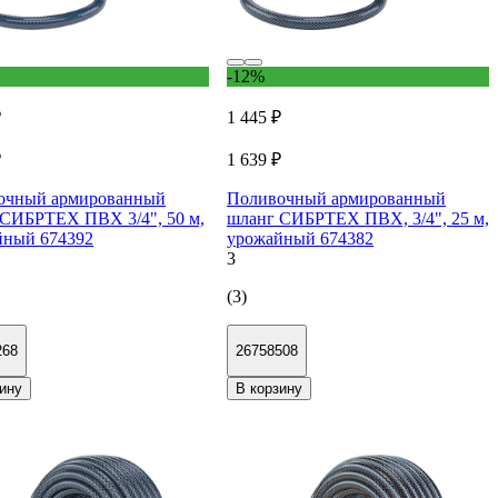
-12%
₽
1 445 ₽
₽
1 639 ₽
очный армированный
Поливочный армированный
СИБРТЕХ ПВХ 3/4", 50 м,
шланг СИБРТЕХ ПВХ, 3/4", 25 м,
йный 674392
урожайный 674382
3
(3)
268
26758508
ину
В корзину