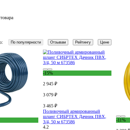
 товара
о:
По популярности
Отзывам
Рейтингу
Цене
-15%
2 945 ₽
3 079 ₽
3 465 ₽
Поливочный армированный
шланг СИБРТЕХ Дачник ПВХ,
-11%
3/4, 50 м 673586
4.2