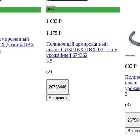
-8%
1 083 ₽
1 175 ₽
рмированный
Поливочный армированный
ЕХ Дачник ПВХ,
шланг СИБРТЕХ ПВХ 1/2", 25 м,
6
урожайный 674362
3.5
883 ₽
(2)
Полив
шланг 
26758448
урожа
3
В корзину
(3)
26758
В корз