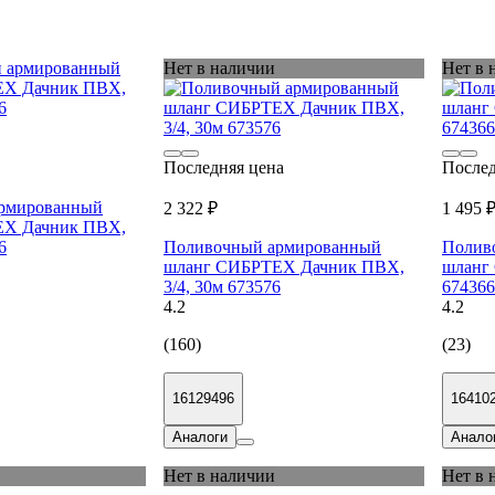
Нет в наличии
Нет в 
Последняя цена
Послед
рмированный
2 322 ₽
1 495 
ЕХ Дачник ПВХ,
6
Поливочный армированный
Полив
шланг СИБРТЕХ Дачник ПВХ,
шланг 
3/4, 30м 673576
674366
4.2
4.2
(160)
(23)
16129496
16410
Аналоги
Анало
Нет в наличии
Нет в 