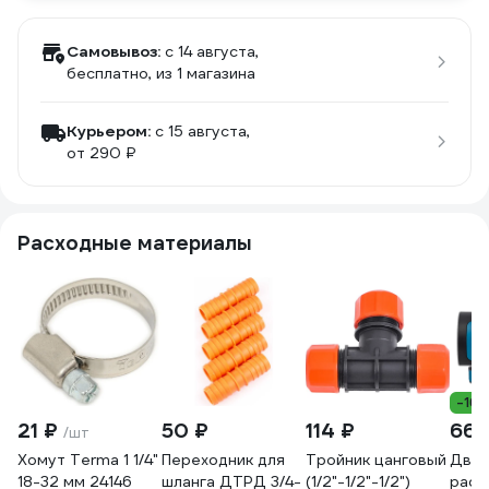
Самовывоз:
c 14 августа,
бесплатно
, из 1 магазина
Курьером:
c 15 августа,
от 290 ₽
Расходные материалы
-16
21 ₽
50 ₽
114 ₽
665
/шт
Хомут Terma 1 1/4"
Переходник для
Тройник цанговый
Двух
18-32 мм 24146
шланга ДТРД 3/4-
(1/2"-1/2"-1/2")
расп