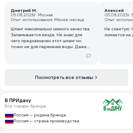
Дмитрий М.
Алексей
05.08.2026
г. Москва
05.09.2025
г.
Опыт использования: Менее месяца
Опыт использ
Шланг максимально низкого качества.
Не советую. 
Заламывается везде. Не знаю для
ломается на 
чего предназначен этот шланг но
точно не для перекачки воды. Даже
кусок в 1,5метраумудряется в
нескольких местах перегнуться.
Также ошибка в описании товара.
Заявлен внутренний диаметр 15им, но
Посмотреть все отзывы
это не соответствует
действительности. В реальности
внутренний больше - примерно 19-
В ПРИдачу
20мм.
Все товары бренда
Россия — родина бренда
Россия — страна производства