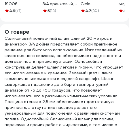
19006
3/4 оранжевый,
Cicle
внут
5шт VI7
4607156364022
резь
4.9
(71)
5
(14)
4.7
(40)
4.
34345ORAN
PROL
3/4"-
4263
О товаре
Силиконовый поливочный шланг длиной 20 метров и
диаметром 3/4 дюйма представляет собой практичное
решение для бытового использования. Изготовленный из
качественного силикона, он обеспечивает надежность и
долговечность при эксплуатации. Однослойная
конструкция делает шланг легким и гибким, что упрощает
его использование и хранение. Зеленый цвет шланга
гармонично вписывается в садовый ландшафт. Шланг
выдерживает давление до 5 бар и температурный
диапазон от -5 до +50 градусов, что позволяет
использовать его в различных климатических условиях.
Толщина стенки в 2,5 мм обеспечивает достаточную
прочность, а отсутствие насадок делает его
универсальным для подключения к различным системам
полива. Однослойный Силиконовый шланг для полива,
перекачки и прочих работ с жидкостями, в том числе с