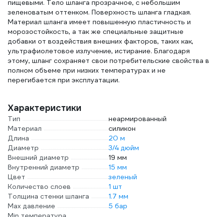
пищевыми. Тело шланга прозрачное, с небольшим
зеленоватым оттенком. Поверхность шланга гладкая.
Материал шланга имеет повышенную пластичность и
морозостойкость, а так же специальные защитные
добавки от воздействия внешних факторов, таких как,
ультрафиолетовое излучение, истирание. Благодаря
этому, шланг сохраняет свои потребительские свойства в
полном объеме при низких температурах и не
перегибается при эксплуатации.
Характеристики
Тип
неармированный
Материал
силикон
Длина
20 м
Диаметр
3/4 дюйм
Внешний диаметр
19 мм
Внутренний диаметр
15 мм
Цвет
зеленый
Количество слоев
1 шт
Толщина стенки шланга
1.7 мм
Max давление
5 бар
Min температура