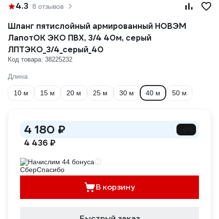
4.3
8 отзывов
Шланг пятислойный армированный НОВЭМ
ЛапотОК ЭКО ПВХ, 3/4 40м, серый
ЛПТЭКО_3/4_серый_40
Код товара: 38225232
Длина
10 м
15 м
20 м
25 м
30 м
40 м
50 м
4 180 ₽
-6%
4 436 ₽
Начислим 44 бонуса
В корзину
Быстрый заказ