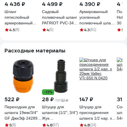
4 436 ₽
4 499 ₽
4 390 ₽
4 7
Шланг
Садовый
Армированный
Поли
пятислойный
поливочный шланг
усиленный
Holze
армированный
PATRIOT PVC-3425,
поливочный шланг
30 ат
НОВЭМ ЛапотОК
4 слоя, 3/4 ", 25 м
Вихрь премиум,
119
4.5
4
4.3
5
(8)
(5)
(61)
(2
ЭКО ПВХ, 3/4 40м,
777001102
ПВХ, пищевой,
красный
четырехслойный,
ЛПТЭКО_3/4_красный_40
3/4", 25 м 73/7/2/11
Расходные материалы
-13%
522 ₽
28 ₽
147 ₽
310
/шт
32 ₽
Переходник для
Штуцер для
Штуцер для
Соед
шланга 19мм/3/4"
шлангов (1/2"; 3/4")
присоединения
шланг
GF ДжиЭф 24289
Жук
шланга 1/2 нар. х
5441
5041
4607156364411
20мм Valtec
5
4.8
4.8
(8)
(67)
(14)