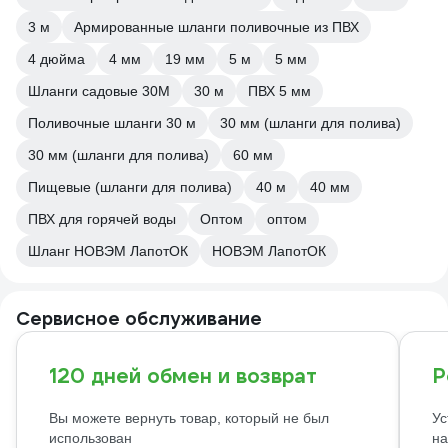
3 м
Армированные шланги поливочные из ПВХ
4 дюйма
4 мм
19 мм
5 м
5 мм
Шланги садовые 30М
30 м
ПВХ 5 мм
Поливочные шланги 30 м
30 мм (шланги для полива)
30 мм (шланги для полива)
60 мм
Пищевые (шланги для полива)
40 м
40 мм
ПВХ для горячей воды
Оптом
оптом
Шланг НОВЭМ ЛапотОК
НОВЭМ ЛапотОК
Сервисное обслуживание
120 дней обмен и возврат
Р
Вы можете вернуть товар, который не был
Ус
использован
на