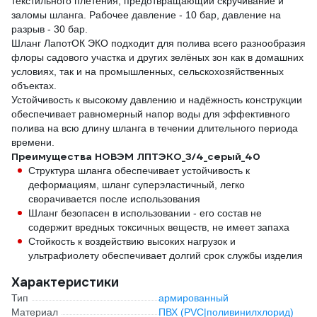
текстильного плетения, предотвращающий скручивание и
заломы шланга. Рабочее давление - 10 бар, давление на
разрыв - 30 бар.
Шланг ЛапотОК ЭКО подходит для полива всего разнообразия
флоры садового участка и других зелёных зон как в домашних
условиях, так и на промышленных, сельскохозяйственных
объектах.
Устойчивость к высокому давлению и надёжность конструкции
обеспечивает равномерный напор воды для эффективного
полива на всю длину шланга в течении длительного периода
времени.
Преимущества НОВЭМ ЛПТЭКО_3/4_серый_40
Структура шланга обеспечивает устойчивость к
деформациям, шланг суперэластичный, легко
сворачивается после использования
Шланг безопасен в использовании - его состав не
содержит вредных токсичных веществ, не имеет запаха
Стойкость к воздействию высоких нагрузок и
ультрафиолету обеспечивает долгий срок службы изделия
Характеристики
Тип
армированный
Материал
ПВХ (PVC|поливинилхлорид)