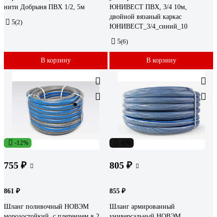
нити Добрыня ПВХ 1/2, 5м
ЮНИВЕСТ ПВХ, 3/4 10м,
двойной вязаный каркас
5
(2)
ЮНИВЕСТ_3/4_синий_10
5
(6)
В корзину
В корзину
-12%
-6%
755 ₽
805 ₽
861 ₽
855 ₽
Шланг поливочный НОВЭМ
Шланг армированный
морозостойкий, с плетением в 2
универсальный НОВЭМ