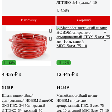
ЛПТЭКО_3/4_красный_10
4.5
(8)
В корзину
В корзину
-13%
-12%
4 455 ₽
12 445 ₽
5 149 ₽
14 195 ₽
Шланг пятислойный
Маслобензостойкий шланг
армированный НОВЭМ ЛапотОК
НОВЭМ спирально-
ЭКО ПВХ, 3/4 50м, красный
армированный, ПВХ, 5 атм, 75
ЛПТЭКО_3/4_красный_50
мм, 10 м, синий МБС_5атм_75_10