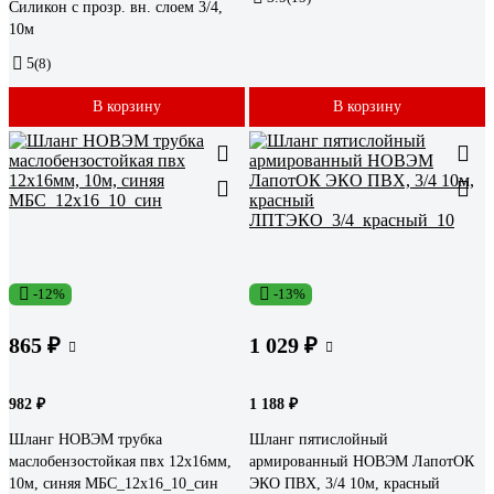
Силикон с прозр. вн. слоем 3/4,
10м
5
(8)
В корзину
В корзину
-12%
-13%
865 ₽
1 029 ₽
982 ₽
1 188 ₽
Шланг НОВЭМ трубка
Шланг пятислойный
маслобензостойкая пвх 12x16мм,
армированный НОВЭМ ЛапотОК
10м, синяя МБС_12x16_10_син
ЭКО ПВХ, 3/4 10м, красный