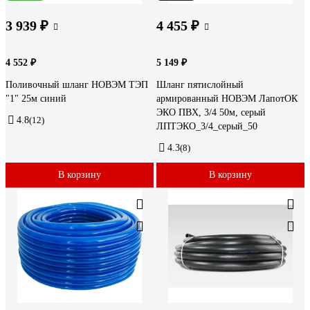
3 939 ₽
4 455 ₽
4 552 ₽
5 149 ₽
Поливочный шланг НОВЭМ ТЭП
Шланг пятислойный
"1" 25м синий
армированный НОВЭМ ЛапотОК
ЭКО ПВХ, 3/4 50м, серый
4.8
(12)
ЛПТЭКО_3/4_серый_50
4.3
(8)
В корзину
В корзину