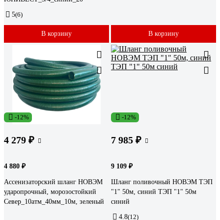
5
(6)
В корзину
В корзину
-12%
-12%
4 279 ₽
7 985 ₽
4 880 ₽
9 109 ₽
Ассенизаторский шланг НОВЭМ
Шланг поливочный НОВЭМ ТЭП
ударопрочный, морозостойкий
"1" 50м, синий ТЭП "1" 50м
Север_10атм_40мм_10м, зеленый
синий
4.8
(12)