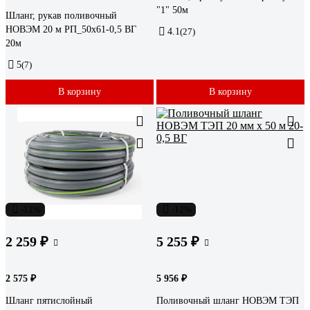
"1" 50м
Шланг, рукав поливочный
НОВЭМ 20 м РП_50х61-0,5 ВГ
4.1
(27)
20м
5
(7)
В корзину
В корзину
-12%
-12%
2 259 ₽
5 255 ₽
2 575 ₽
5 956 ₽
Шланг пятислойный
Поливочный шланг НОВЭМ ТЭП