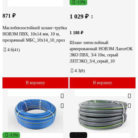
-13%
871 ₽
1 029 ₽
Маслобензостойкий шланг-трубка
1 188 ₽
НОВЭМ ПВХ, 10x14 мм, 10 м,
прозрачный МБС_10x14_10_проз
Шланг пятислойный
армированный НОВЭМ ЛапотОК
4.6
(41)
ЭКО ПВХ, 3/4 10м, серый
ЛПТЭКО_3/4_серый_10
4.3
(8)
В корзину
В корзину
-13%
-13%