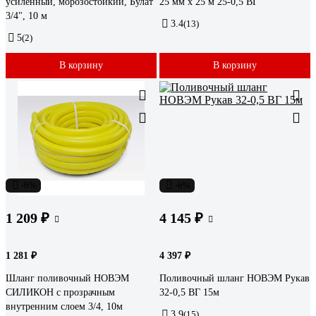
усиленный, морозостойкий, Булат
25 мм х 25 м 25-0,5 ВГ
3/4", 10 м
3.4
(13)
5
(2)
В корзину
В корзину
-6%
-6%
1 209 ₽
4 145 ₽
1 281 ₽
4 397 ₽
Шланг поливочный НОВЭМ
Поливочный шланг НОВЭМ Рукав
СИЛИКОН с прозрачным
32-0,5 ВГ 15м
внутренним слоем 3/4, 10м
3.9
(15)