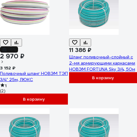
11 386 ₽
-6%
2 970 ₽
Шланг поливочный-слойный с
2-мя армирующими каркасами
3 152 ₽
НОВЭМ FORTUNA Sky 3/4, 50м
Поливочный шланг НОВЭМ ТЭП
В корзину
3/4" 25м, ЛЮКС
1
(2)
В корзину