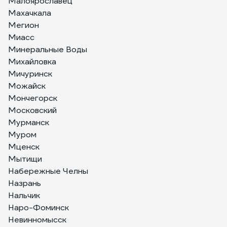
Малоярославец
Махачкала
Мегион
Миасс
Минеральные Воды
Михайловка
Мичуринск
Можайск
Мончегорск
Московский
Мурманск
Муром
Мценск
Мытищи
Набережные Челны
Назрань
Нальчик
Наро-Фоминск
Невинномысск