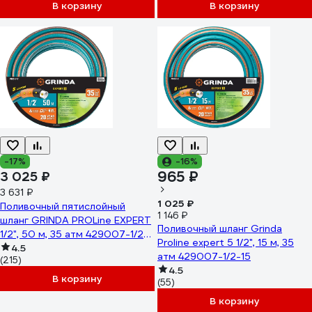
В корзину
В корзину
-17%
-16%
965 ₽
3 025 ₽
3 631 ₽
1 025 ₽
Поливочный пятислойный
1 146 ₽
шланг GRINDA PROLine EXPERT
Поливочный шланг Grinda
1/2", 50 м, 35 атм 429007-1/2-
Proline expert 5 1/2", 15 м, 35
50
4.5
атм 429007-1/2-15
(215)
4.5
В корзину
(55)
В корзину