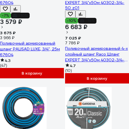
-7%
-10%
3 579 ₽
-10%
-14%
6 683 ₽
3 675 ₽
3 966 ₽
7 025 ₽
Поливочный армированный
7 786 ₽
Поливочный армированный 4-х
шланг PALISAD LUXE, 3/4", 25м
слойный шланг Raco Шланг
67604
EXPERT 3/4"x50м 40302-3/4-
4.3
(47)
50_z01
4.7
(10)
В корзину
В корзину