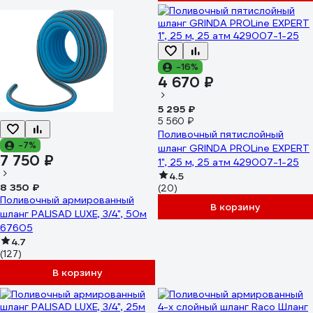
-16%
4 670 ₽
5 295 ₽
5 560 ₽
Поливочный пятислойный
-7%
шланг GRINDA PROLine EXPERT
7 750 ₽
1", 25 м, 25 атм 429007-1-25
4.5
8 350 ₽
(20)
Поливочный армированный
В корзину
шланг PALISAD LUXE, 3/4", 50м
67605
4.7
(127)
В корзину