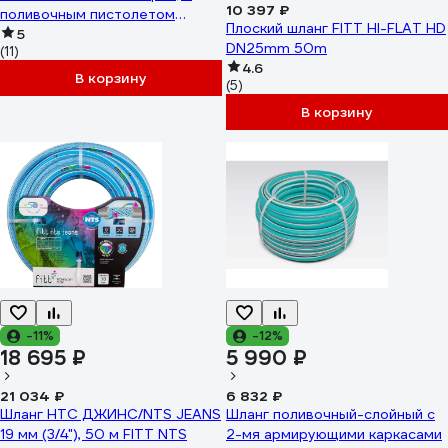
10 397 ₽
поливочным пистолетом
Плоский шланг FITT НI-FLAT HD
74007.02915.59044
5
DN25mm 50m
(11)
4.6
В корзину
(5)
В корзину
-11%
-12%
18 695 ₽
5 990 ₽
21 034 ₽
6 832 ₽
Шланг НТС ДЖИНС/NTS JEANS
Шланг поливочный-слойный с
19 мм (3/4"), 50 м FITT NTS
2-мя армирующими каркасами