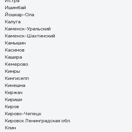
Истра
Ишимбай
Йошкар-Ола
Калуга
Каменск-Уральский
Каменск-Шахтинский
Камышин
Касимов
Кашира
Кемерово
Кимры
Кингисепп
Кинешма
Киржач
Кириши
Киров
Кирово-Чепецк
Кировск Ленинградская обл.
Клин