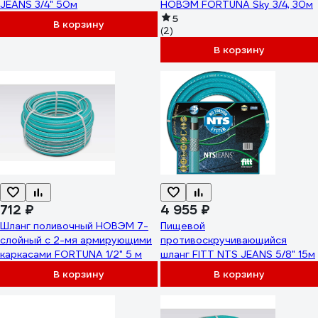
JEANS 3/4" 50м
НОВЭМ FORTUNA Sky 3/4, 30м
5
В корзину
(2)
В корзину
712 ₽
4 955 ₽
Шланг поливочный НОВЭМ 7-
Пищевой
слойный с 2-мя армирующими
противоскручивающийся
каркасами FORTUNA 1/2" 5 м
шланг FITT NTS JEANS 5/8" 15м
В корзину
В корзину