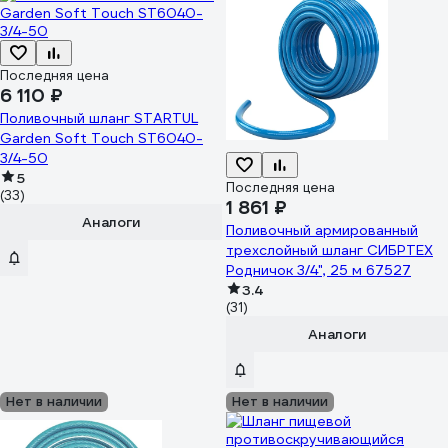
Последняя цена
6 110 ₽
Поливочный шланг STARTUL
Garden Soft Touch ST6040-
3/4-50
5
Последняя цена
(33)
1 861 ₽
Аналоги
Поливочный армированный
трехслойный шланг СИБРТЕХ
Родничок 3/4", 25 м 67527
3.4
(31)
Аналоги
Нет в наличии
Нет в наличии