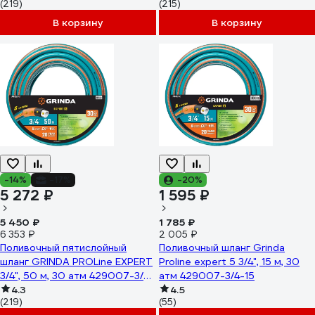
(219)
(215)
В корзину
В корзину
-14%
-17%
-20%
5 272 ₽
1 595 ₽
5 450 ₽
1 785 ₽
6 353 ₽
2 005 ₽
Поливочный пятислойный
Поливочный шланг Grinda
шланг GRINDA PROLine EXPERT
Proline expert 5 3/4", 15 м, 30
3/4", 50 м, 30 атм 429007-3/4-
атм 429007-3/4-15
50
4.3
4.5
(219)
(55)