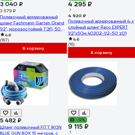
4 295 ₽
3 040 ₽
3 579 ₽
4 920 ₽
Поливочный армированный
Поливочный армированный 4-х
шланг Fachmann Garten Grand
слойный шланг Raco EXPERT
1/2", морозостойкий ТЭП, 50 м,
1/2"x50м 40302-1/2-50_z01
3-х слойный, 12,5 мм 05.058
4.6
4.6
(167)
(16)
В корзину
В корзину
5 482 ₽
-12%
9 115 ₽
Шланг поливочный FITT IKON
BLUE GUN BOX 15 метров, с