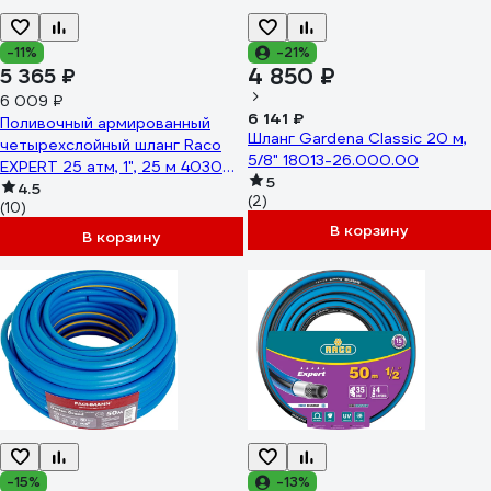
-11%
-21%
4 850 ₽
5 365 ₽
6 009 ₽
6 141 ₽
Поливочный армированный
Шланг Gardena Classic 20 м,
четырехслойный шланг Raco
5/8" 18013-26.000.00
EXPERT 25 атм, 1", 25 м 40302-
5
1-25_z01
4.5
(2)
(10)
В корзину
В корзину
-15%
-13%