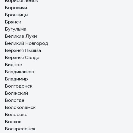
Борисоглебск
Боровичи
Бронницы
Брянск
Бугульма
Великие Луки
Великий Новгород
Верхняя Пышма
Верхняя Салда
Видное
Владикавказ
Владимир
Волгодонск
Волжский
Вологда
Волоколамск
Волосово
Волхов
Воскресенск