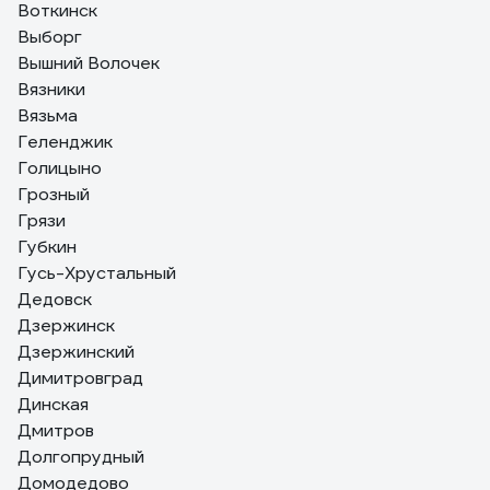
Воткинск
Выборг
Вышний Волочек
Вязники
Вязьма
Геленджик
Голицыно
Грозный
Грязи
Губкин
Гусь-Хрустальный
Дедовск
Дзержинск
Дзержинский
Димитровград
Динская
Дмитров
Долгопрудный
Домодедово