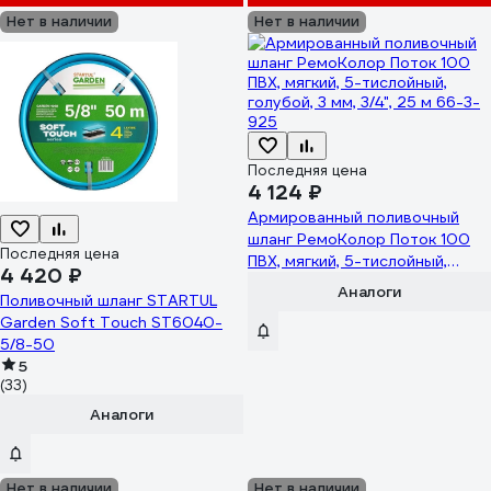
Нет в наличии
Нет в наличии
Последняя цена
4 124 ₽
Армированный поливочный
шланг РемоКолор Поток 100
Последняя цена
ПВХ, мягкий, 5-тислойный,
4 420 ₽
голубой, 3 мм, 3/4", 25 м 66-3-
Аналоги
Поливочный шланг STARTUL
925
Garden Soft Touch ST6040-
5/8-50
5
(33)
Аналоги
Нет в наличии
Нет в наличии