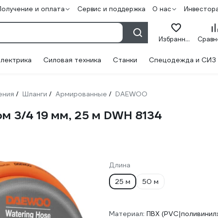
Получение и оплата
Сервис и поддержка
О нас
Инвестор
Избранное
лектрика
Силовая техника
Станки
Спецодежда и СИЗ
ения
Шланги
Армированные
DAEWOO
/
/
/
м 3/4 19 мм, 25 м DWH 8134
Длина
25 м
50 м
Материал:
ПВХ (PVC|поливинил