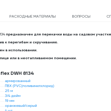
РАСХОДНЫЕ МАТЕРИАЛЫ
ВОПРОСЫ
С
8134
предназначен для перекачки воды на садовом участке
ив к перегибам и скручиванию.
ен в использовании.
улице или в неотапливаемом помещении.
flex DWH 8134
армированный
ПВХ (PVC|поливинилхлорид)
25 м
3/4 дюйм
19 мм
оранжевый/серый
4 шт