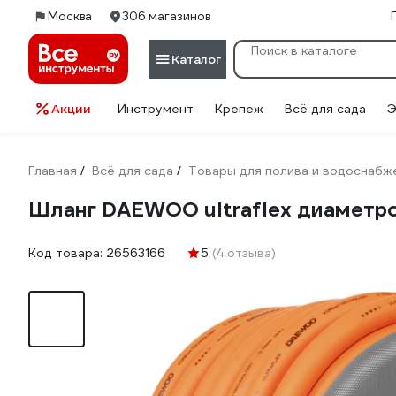
Москва
306 магазинов
Каталог
Акции
Инструмент
Крепеж
Всё для сада
Э
Главная
Всё для сада
Товары для полива и водоснабж
/
/
Шланг DAEWOO ultraflex диаметро
Код товара:
26563166
5
(4 отзыва)