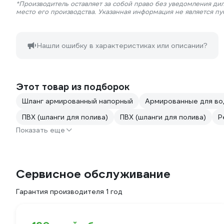
*Производитель оставляет за собой право без уведомления ди
место его производства. Указанная информация не является п
Нашли ошибку в характеристиках или описании?
Этот товар из подборок
Шланг армированный напорный
Армированные для в
ПВХ (шланги для полива)
ПВХ (шланги для полива)
Р
Показать еще
Сервисное обслуживание
Гарантия производителя 1 год