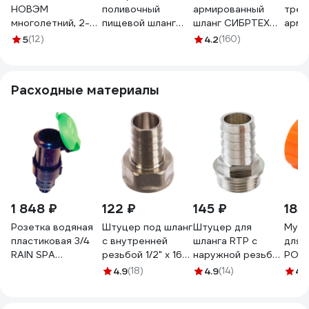
НОВЭМ
поливочный
армированный
трех
многолетний, 2-
пищевой шланг
шланг СИБРТЕХ
арми
слойный Эластик
Holzer Flexo 3/4'',
Дачник ПВХ, 3/4,
КУРС
5
(12)
4.2
(160)
3/4, 20 м
прозрачный, 20 м
15м 673556
3/4x1
100-12020M
763
Расходные материалы
1 848 ₽
122 ₽
145 ₽
185
Розетка водяная
Штуцер под шланг
Штуцер для
Муфт
пластиковая 3/4
с внутренней
шланга RTP с
для ш
RAIN SPA
резьбой 1/2" х 16
наружной резьбой
POL
600.5400100
мм СТМ CRSF1216
G 20х3/4 25157
757
4.9
(18)
4.9
(14)
4.