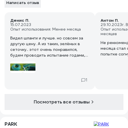
Написать отзыв
Денис П.
Антон П.
15.07.2023
29.10.2023
г. 
Опыт использования: Менее месяца
Опыт использ
месяцев
Видел шланги и лучше. но совсем за
Не реккоменд
другую цену. А из таких, зелёных в
месяца стал 
сеточку.. этот очень понравился,
попытке согну
будем проводить испытание годами,
морозами и солнцем..
1
Посмотреть все отзывы
PARK