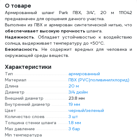
О товаре
Армированный шланг Park ПВХ, 3/4", 20 м 111042
предназначен для орошения дачного участка.
Выполнен из ПВХ и армирован синтетической нитью, что
обеспечивает высокую прочность
шланга.
Надежность
. Обладает устойчивостью к воздействию
солнца, выдерживает температуру до +50°С.
Безопасность
. Не содержит вредных для человека и
окружающей среды веществ.
Характеристики
Тип
армированный
Материал
ПВХ (PVC|поливинилхлорид)
Длина
20 м
Диаметр
3/4 дюйм
Внешний диаметр
23.8 мм
Внутренний диаметр
19 мм
Цвет
черный/зеленый
Количество слоев
3 шт
Толщина стенки шланга
1.8 мм
Max давление
3 бар
Min температура