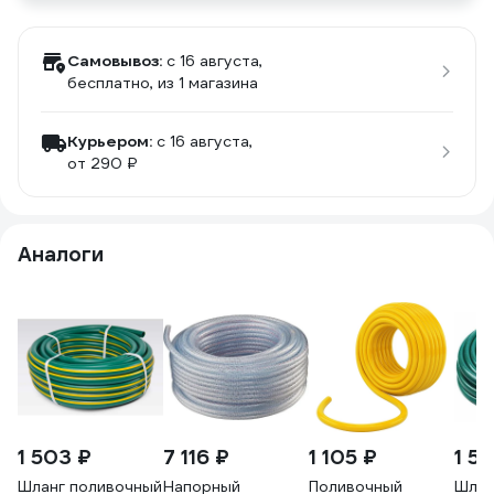
Самовывоз:
c 16 августа,
бесплатно
, из 1 магазина
Курьером:
c 16 августа,
от 290 ₽
Аналоги
1 503 ₽
7 116 ₽
1 105 ₽
1 51
Шланг поливочный
Напорный
Поливочный
Шлан