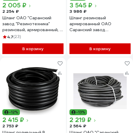
2 005 ₽
3 545 ₽
2 254 ₽
3 986 ₽
Шланг ОАО "Саранский
Шланг резиновый
завод "Резинотехника"
армированный ОАО
резиновый, армированный, д.
Саранский завод
16мм 4 Атм СзРТ (рукав)
Резинотехника д. 25мм 10
4.7
(23)
поливочный 20м СЗРТ 16-
Атм СзРТ (рукав)
0,4-В 20м
пневматический, для
В корзину
В корзину
отбойного молотка,
компрессора 25м СЗРТ 25-
1,0-ВГ 20м
-12%
-13%
2 415 ₽
2 219 ₽
2 753 ₽
2 564 ₽
Шланг поливочный В
Шланг ОАО "Саранский