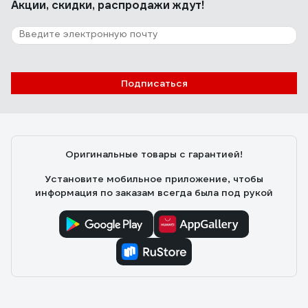
Акции, скидки, распродажи ждут!
примерно 4 метра (по 2 метра в каждую сторону от
шланга). При четырех атмосферах дает где-то 6
метров. Легко раскладывается, не хрупкий.
32 отзыва
Отзыв о QUATTRO ELEMENTI 241-222
Подписаться
Нина С.
23.05.2019
Недорогой, можно легко коммутировать с помощью
стандартных переходников с другими шлангами.
Оригинальные товары с гарантией!
Установите мобильное приложение, чтобы
информация по заказам всегда была под рукой