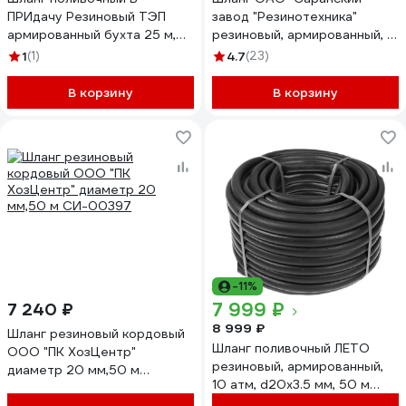
ПРИдачу Резиновый ТЭП
завод "Резинотехника"
армированный бухта 25 м,
резиновый, армированный, д.
диаметр 19 мм 3/4 1201580
18мм 4 Атм СзРТ (рукав)
1
(1)
4.7
(23)
поливочный 20м СЗРТ 18-
0,4-В 20м
В корзину
В корзину
-11%
7 999 ₽
7 240 ₽
8 999 ₽
Шланг резиновый кордовый
Шланг поливочный ЛЕТО
ООО "ПК ХозЦентр"
резиновый, армированный,
диаметр 20 мм,50 м
10 атм, d20x3.5 мм, 50 м
СИ-00397
29493