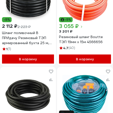
-5%
-5%
3 055 ₽
2 112 ₽
2 223 ₽
3 201 ₽
Шланг поливочный В
Резиновый шланг Boutte
ПРИдачу Резиновый ТЭП
ТЭП 19мм х 15м 4566656
армированный бухта 25 м,
диметр 16 мм 5/8 1201579
4.7
(40)
1
(1)
В корзину
В корзину
-12%