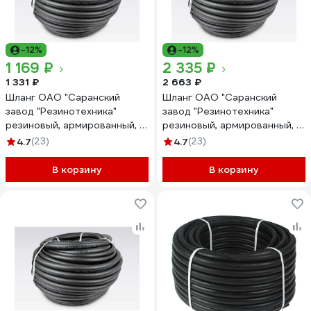
-12%
-12%
1 169 ₽
2 335 ₽
1 331 ₽
2 663 ₽
Шланг ОАО "Саранский
Шланг ОАО "Саранский
завод "Резинотехника"
завод "Резинотехника"
резиновый, армированный, д.
резиновый, армированный, д.
20мм 4 Атм СзРТ (рукав)
20мм 4 Атм СзРТ (рукав)
4.7
(23)
4.7
(23)
поливочный 10м СЗРТ 20-
поливочный 20м СЗРТ 20-
0,4-В 10м
0,4-В 20м
В корзину
В корзину