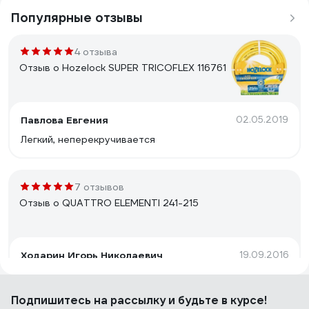
Популярные отзывы
4 отзыва
Отзыв о Hozelock SUPER TRICOFLEX 116761
Павлова Евгения
02.05.2019
Легкий, неперекручивается
7 отзывов
Отзыв о QUATTRO ELEMENTI 241-215
Ходарин Игорь Николаевич
19.09.2016
Нет падения давления при длине 15 метров, т.е.
поливает равномерно по всей длине. При двух
Подпишитесь
на рассылку
и будьте в курсе!
атмосферах на входе дает ширину зоны полива