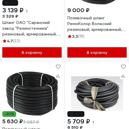
-6%
3 139 ₽
9 000 ₽
3 329 ₽
Поливочный шланг
Шланг ОАО "Саранский
РемоКолор Волжский
завод "Резинотехника"
резиновый, армированный,
резиновый, армированный, д.
3,1 мм, D 20 мм, 25 м 66-3-
3.3
(16)
20мм 4 Атм СзРТ (рукав)
4.7
(23)
220
поливочный 25м СЗРТ 20-
0,4-В 25м
В корзину
В корзину
-20%
-12%
5 709 ₽
5 630 ₽
7 057 ₽
6 510 ₽