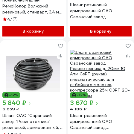
Поливочный шланг
Шланг резиновый
РемоКолор Волжский
армированный ОАО
резиновый, стандарт, 3,4 мм,
Саранский завод
D 20 мм, 50 м 66-3-520
4.1
(7)
Резинотехника д. 20мм 10
Атм СзРТ (рукав)
В корзину
В корзину
пневматический, для
отбойного молотка,
компрессора 50м СЗРТ 20-
1,0-ВГ 50м
-12%
-12%
5 840 ₽
3 670 ₽
6 659 ₽
4 186 ₽
Шланг ОАО "Саранский
Шланг резиновый
завод "Резинотехника"
армированный ОАО
резиновый, армированный, д.
Саранский завод
20мм 4 Атм СзРТ (рукав)
Резинотехника д. 20мм 10