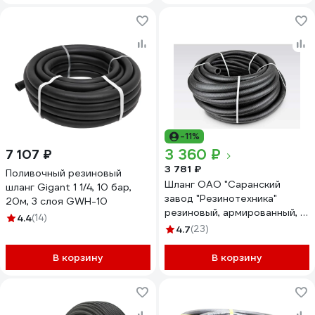
-11%
3 360 ₽
7 107 ₽
3 781 ₽
Поливочный резиновый
Шланг ОАО "Саранский
шланг Gigant 1 1/4, 10 бар,
завод "Резинотехника"
20м, 3 слоя GWH-10
резиновый, армированный, д.
4.4
(14)
25мм 4 Атм СзРТ (рукав)
4.7
(23)
поливочный 20м СЗРТ 25-
0,4-В 20м
В корзину
В корзину