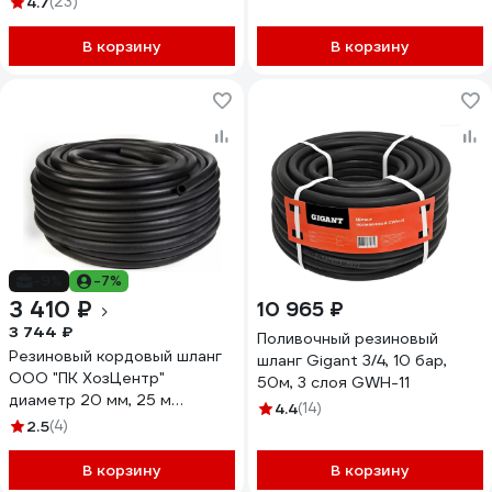
4.7
(23)
поливочный 50м СЗРТ 20-
Атм СзРТ (рукав)
0,4-В 50м
пневматический, для
В корзину
В корзину
отбойного молотка,
компрессора 25м СЗРТ 20-
1,0-ВГ 25м
-9%
-7%
3 410 ₽
10 965 ₽
3 744 ₽
Поливочный резиновый
Резиновый кордовый шланг
шланг Gigant 3/4, 10 бар,
ООО "ПК ХозЦентр"
50м, 3 слоя GWH-11
диаметр 20 мм, 25 м
4.4
(14)
СИ-01750
2.5
(4)
В корзину
В корзину