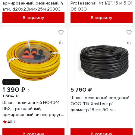
армированный, резиновый, 4
Professional Kit 1/2", 15 м 5 01
атм, d20x2.3ммх25м 29303
06 030
В корзину
В корзину
-12%
1 390 ₽
5 760 ₽
1 584 ₽
Шланг резиновый кордовый
Шланг поливочный НОВЭМ
ООО "ПК ХозЦентр"
ПВХ, трехслойный,
диаметр 16 мм,50 м
армированный нитью радуга
СИ-01103
1/2 (20м) с фитингами
4
(5)
В корзину
В корзину