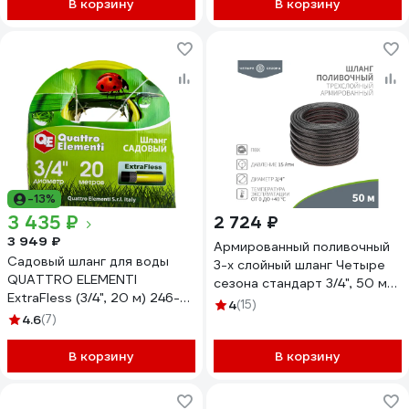
В корзину
В корзину
-13%
3 435 ₽
2 724 ₽
3 949 ₽
Армированный поливочный
Садовый шланг для воды
3-х слойный шланг Четыре
QUATTRO ELEMENTI
сезона стандарт 3/4", 50 м
ExtraFless (3/4", 20 м) 246-
62-0227
4
(15)
852
4.6
(7)
В корзину
В корзину