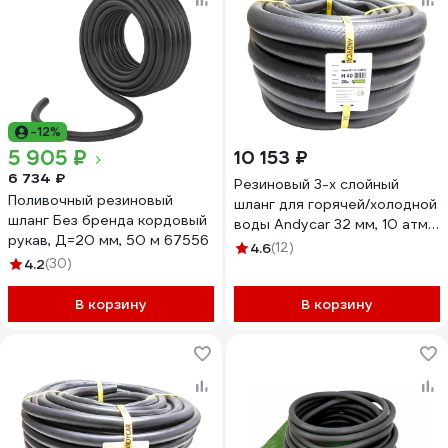
-12%
5 905 ₽
10 153 ₽
6 734 ₽
Резиновый 3-х слойный
Поливочный резиновый
шланг для горячей/холодной
шланг Без бренда кордовый
воды Andycar 32 мм, 10 атм,
рукав, Д=20 мм, 50 м 67556
20 м H40
4.6
(12)
4.2
(30)
В корзину
В корзину