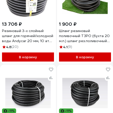
13 706 ₽
1 900 ₽
Резиновый 3-х слойный
Шланг резиновый
шланг для горячей/холодной
поливочный ТЗРО (бухта 20
воды Andycar 20 мм, 10 атм,
м.п.) шланг рез.поливочный
50 м H20
18*3Б
4.8
(20)
4.1
(9)
В корзину
В корзину
-11%
-11%