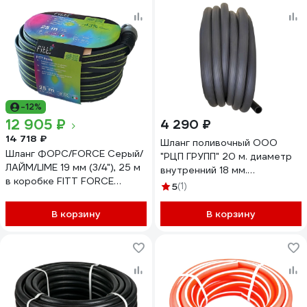
-12%
12 905 ₽
4 290 ₽
14 718 ₽
Шланг поливочный ООО
Шланг ФОРС/FORCE Серый/
"РЦП ГРУПП" 20 м. диаметр
ЛАЙМ/LIME 19 мм (3/4"), 25 м
внутренний 18 мм.
в коробке FITT FORCE
ПГ-00002939
5
(1)
GREY/Lime 3/4" 25m box
В корзину
В корзину