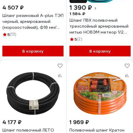
1 390 ₽
4 507 ₽
1 584 ₽
Шланг резиновый A-plus ТЭП
Шланг ПВХ поливочный
черный, армированный
трехслойный армированный
(морозостойкий), Ф18 мм/
нитью НОВЭМ метеор 1/2
т.с.3,5 (бухта 20)
5
(13)
(20м.п.) с фитингами
4631145110819
5
(2)
В корзину
В корзину
4 177 ₽
1 969 ₽
Шланг поливочный ЛЕТО
Поливочный шланг Кратон