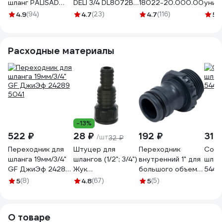
шланг PALISAD
DELI 3/4 DL8072B-
18022-20.000.00
унив
Standard LUXE 3
20 (20 метров, 30
НОВ
4.9
(94)
4.7
(23)
4.7
(116)
5
(
слоя, 3/4", 15м
Бар) 229853
ПВХ, 
67656
двой
карк
Расходные материалы
ЮНИВ
-13%
522 ₽
28 ₽
192 ₽
310
/шт
32 ₽
Переходник для
Штуцер для
Переходник
Соед
шланга 19мм/3/4"
шлангов (1/2"; 3/4")
внутренний 1" для
шлан
GF ДжиЭф 24289
Жук
большого объема
5441
5041
4607156364411
воды USP 77396
5
(8)
4.8
(67)
5
(5)
О товаре