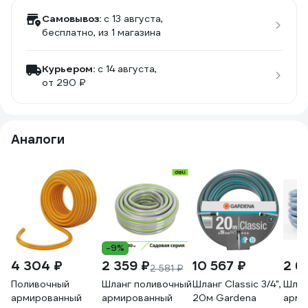
Самовывоз:
c 13 августа,
бесплатно
, из 1 магазина
Курьером:
c 14 августа,
от 290 ₽
Аналоги
-9%
4 304 ₽
2 359 ₽
10 567 ₽
2 6
2 581 ₽
Поливочный
Шланг поливочный
Шланг Classic 3/4",
Шлан
армированный
армированный
20м Gardena
арми