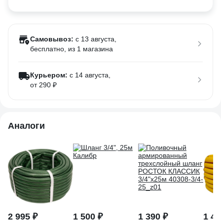
Самовывоз:
c 13 августа,
бесплатно
, из 1 магазина
Курьером:
c 14 августа,
от 290 ₽
Аналоги
2 995 ₽
1 500 ₽
1 390 ₽
1 42