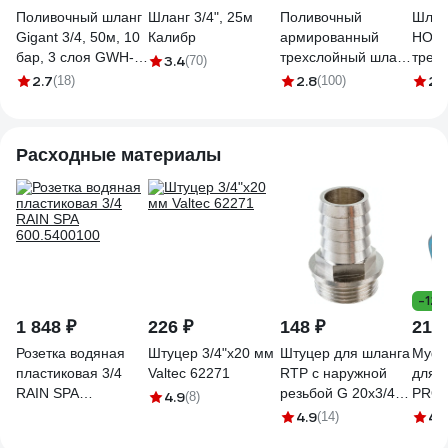
Поливочный шланг
Шланг 3/4", 25м
Поливочный
Шлан
Gigant 3/4, 50м, 10
Калибр
армированный
НОВЭ
бар, 3 слоя GWH-
трехслойный шланг
трех
3.4
(70)
08
РОСТОК КЛАССИК
арми
2.7
2.8
2.
(18)
(100)
3/4"x25м 40308-3/4-
нитью
25_z01
(25м)
Расходные материалы
-12
1 848 ₽
226 ₽
148 ₽
215 
Розетка водяная
Штуцер 3/4"х20 мм
Штуцер для шланга
Муфт
пластиковая 3/4
Valtec 62271
RTP с наружной
для 
RAIN SPA
резьбой G 20х3/4
PROL
4.9
(8)
600.5400100
25157
8-42
4.9
4.
(14)