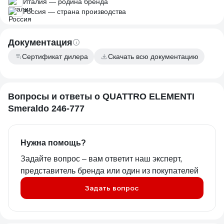
давлением и просто подключаю к общей
Италия — родина бренда
системе. Сбоев не было.
Россия — страна производства
Документация
Сертификат дилера
Скачать всю документацию
Вопросы и ответы о QUATTRO ELEMENTI
Smeraldo 246-777
Нужна помощь?
Задайте вопрос – вам ответит наш эксперт,
представитель бренда или один из покупателей
Задать вопрос