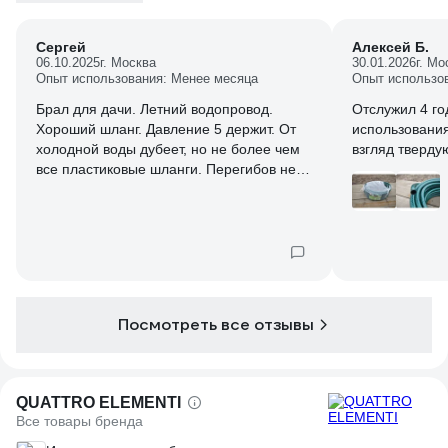
Сергей
Алексей Б.
06.10.2025
г. Москва
30.01.2026
г. Мо
Опыт использования: Менее месяца
Опыт использо
Брал для дачи. Летний водопровод.
Отслужил 4 го
Хороший шланг. Давление 5 держит. От
использования
холодной воды дубеет, но не более чем
взгляд тверду
все пластиковые шланги. Перегибов не
было - тщательно следил при укладке и
пользовании. По поводу долговечности
за данный шланг сказать не могу.
Подобные, если специально не
перегибать, лежа на грунте служат 10-15
лет. На зиму воду сливаю продувкой.
Вода в отличии от резиновых чистая без
Посмотреть все отзывы
запаха. Мягкость, долговечночть,
устойчивость к перегибам, оцениваю в
сравнении в эксплуатируемыми.
Морозоустойчивость оцениваю с точки
QUATTRO ELEMENTI
зрения хранения зимой на грунте, но без
Все товары бренда
воды. Весной промываю водой под