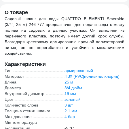
О товаре
Садовый шланг для воды QUATTRO ELEMENTI Smeraldo
(3/4", 25 м) 246-777 предназначен для подачи воды к месту
полива на садовых и дачных участках. Он выполнен из
первичного пластика, поэтому имеет долгий срок службы.
Благодаря крестовому армированию прочной полиэсторовой
нитью, он не перегибается и устойчив к механическим
воздействиям.
Характеристики
Тип
армированный
Материал
ПВХ (PVC|поливинилхлорид)
Длина
25 м
Диаметр
3/4 дюйм
Внутренний диаметр
19 мм
Цвет
зеленый
Количество слоев
3 шт
Толщина стенки шланга
2.1 мм
Max давление
4 бар
Min температура
эксплуатации
-5 °С