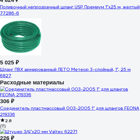
4 824 ₽
Поливочный непрозрачный шланг USP Премиум 1"х25 м, желтый
77286-6
5 025 ₽
Шланг ПВХ армированный ЛЕТО Метеор 3-слойный, 1", 25 м
6827
Расходные материалы
306 ₽
Соединитель пластмассовый 003-2005 1" для шлангов FEONA
219336
2.8
(11)
226 ₽