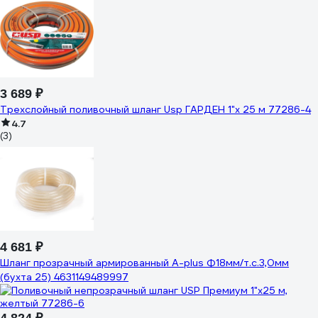
3 689 ₽
Трехслойный поливочный шланг Usp ГАРДЕН 1"х 25 м 77286-4
4.7
(3)
4 681 ₽
Шланг прозрачный армированный A-plus Ф18мм/т.с.3,0мм
(бухта 25) 4631149489997