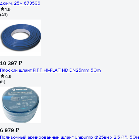
дюйм, 25м 673596
1.5
(43)
10 397 ₽
Плоский шланг FITT НI-FLAT HD DN25mm 50m
4.6
(5)
6 979 ₽
Поливочный армированный шланг Unipump Ф25вн х 2.5 (1"), 50м