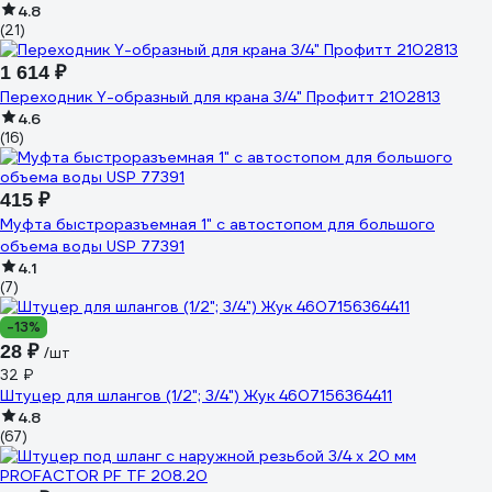
4.8
(21)
1 614 ₽
Переходник Y-образный для крана 3/4" Профитт 2102813
4.6
(16)
415 ₽
Муфта быстроразъемная 1" с автостопом для большого
объема воды USP 77391
4.1
(7)
-13%
28 ₽
/шт
32 ₽
Штуцер для шлангов (1/2"; 3/4") Жук 4607156364411
4.8
(67)