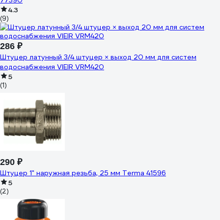
77390
4.3
(9)
286 ₽
Штуцер латунный 3/4 штуцер × выход 20 мм для систем
водоснабжения VIEIR VRM420
5
(1)
290 ₽
Штуцер 1" наружная резьба, 25 мм Terma 41596
5
(2)