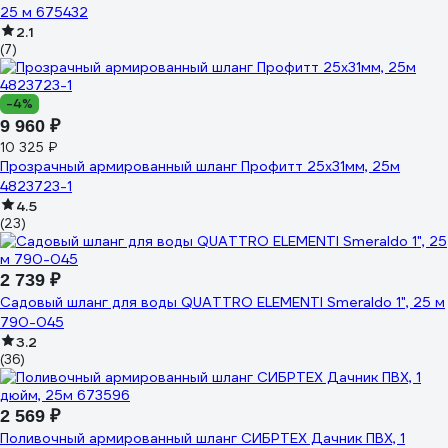
25 м 675432
2.1
(7)
-4%
9 960 ₽
10 325 ₽
Прозрачный армированный шланг Профитт 25х31мм, 25м
4823723-1
4.5
(23)
2 739 ₽
Садовый шланг для воды QUATTRO ELEMENTI Smeraldo 1", 25 м
790-045
3.2
(36)
2 569 ₽
Поливочный армированный шланг СИБРТЕХ Дачник ПВХ, 1