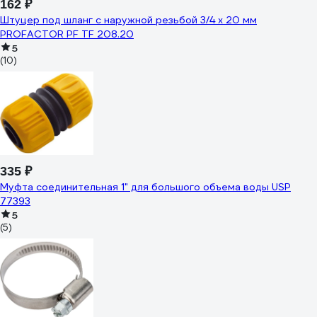
162 ₽
Штуцер под шланг с наружной резьбой 3/4 х 20 мм
PROFACTOR PF TF 208.20
5
(10)
335 ₽
Муфта соединительная 1" для большого объема воды USP
77393
5
(5)