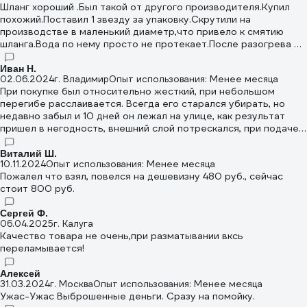
Шланг хороший .Был такой от другого производителя.Купил
похожий.Поставил 1 звезду за упаковку.Скрутили на
производстве в маленький диаметр,что привело к смятию
шланга.Вода по нему просто не протекает.После разогрева до
60 и создания давления в шланге замятости расправились.
после остывания появилась возможность к его
Иван Н.
02.06.2024
г. Владимир
Опыт использования: Менее месяца
использованию!
При покупке был относительно жесткий, при небольшом
перегибе расслаивается. Всегда его старался убирать, но
недавно забыл и 10 дней он лежал на улице, как результат
пришел в негодность, внешний слой потрескался, при подаче
давления он моментально прохудился, армированный слой не
работает, так как не является частью монолитной трубы, а
Виталий Ш.
10.11.2024
Опыт использования: Менее месяца
вложен между слоями.
Пожалел что взял, повелся на дешевизну 480 руб., сейчас
стоит 800 руб.
Сергей Ф.
06.04.2025
г. Калуга
Качество товара не очень,при разматывании вксь
переламывается!
Алексей
31.03.2024
г. Москва
Опыт использования: Менее месяца
Ужас-Ужас Выброшенные деньги. Сразу на помойку.