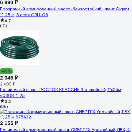
6 990 ₽
Прозрачный армированный масло-бензостойкий шланг Gigant
1", 25 м, 3 слоя GRH-06
4.7
(10)
-18%
2 046 ₽
2 499 ₽
Поливочный шланг РОСТОК КЛАССИК 3-х слойный, 1"х25м
40308-1-25
3.2
(88)
2 155 ₽
Поливочный армированный шланг СИБРТЕХ Урожайный, ПВХ, 1",