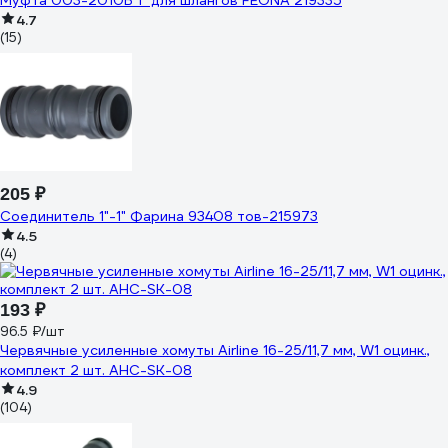
Муфта 003-2010B 1" для шлангов FEONA 219335
4.7
(15)
205 ₽
Соединитель 1"-1" Фарина 93408 тов-215973
4.5
(4)
193 ₽
96.5 ₽/шт
Червячные усиленные хомуты Airline 16-25/11,7 мм, W1 оцинк.,
комплект 2 шт. AHC-SK-08
4.9
(104)