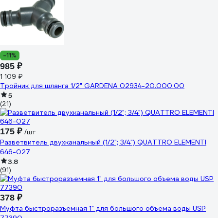
-11%
985 ₽
1 109 ₽
Тройник для шланга 1/2" GARDENA 02934-20.000.00
5
(21)
175 ₽
/шт
Разветвитель двухканальный (1/2"; 3/4") QUATTRO ELEMENTI
646-027
3.8
(91)
378 ₽
Муфта быстроразъемная 1" для большого объема воды USP