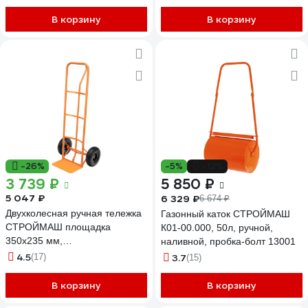
В корзину
В корзину
-26%
-5%
-12%
3 739 ₽
5 850 ₽
5 047 ₽
6 329 ₽
6 674 ₽
Двухколесная ручная тележка
Газонный каток СТРОЙМАШ
СТРОЙМАШ площадка
К01-00.000, 50л, ручной,
350x235 мм,
наливной, пробка-болт 13001
грузоподъемность 150 кг,
4.5
(17)
3.7
(15)
ТР-01 17021
В корзину
В корзину