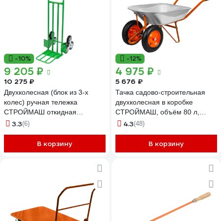
-10%
-12%
9 205 ₽
4 975 ₽
10 275 ₽
5 676 ₽
Двухколесная (блок из 3-х
Тачка садово-строительная
колес) ручная тележка
двухколесная в коробке
СТРОЙМАШ откидная
СТРОЙМАШ, объём 80 л,
платформа 400x312 мм,
грузоподъёмность 190кг 17037
3.3
4.3
(6)
(48)
грузоподъемность 200 кг
17024
В корзину
В корзину