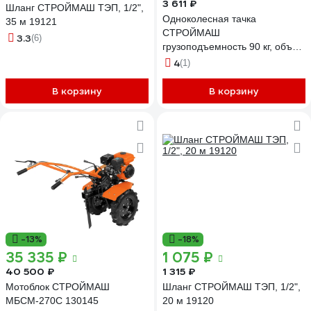
3 611 ₽
Шланг СТРОЙМАШ ТЭП, 1/2",
Одноколесная тачка
35 м 19121
СТРОЙМАШ
3.3
(6)
грузоподъемность 90 кг, объем
65 л 17006
4
(1)
В корзину
В корзину
-13%
-18%
35 335 ₽
1 075 ₽
40 500 ₽
1 315 ₽
Мотоблок СТРОЙМАШ
Шланг СТРОЙМАШ ТЭП, 1/2",
МБСМ-270С 130145
20 м 19120