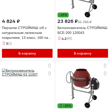
-25%
4 824 ₽
23 826 ₽
31 755 ₽
Перчатки СТРОЙМАШ х/б с
Бетоносмеситель СТРОЙМАШ
натуральным латексным
БСЕ-200 120043
покрытием, 13 класс, 160 пар
4.2
(60)
15015
5
(1)
В корзину
В корзину
-26%