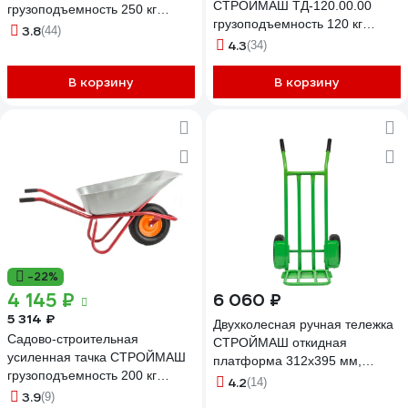
СТРОЙМАШ ТД-120.00.00
грузоподъемность 250 кг
грузоподъемность 120 кг
17026
3.8
(44)
17025
4.3
(34)
В корзину
В корзину
-22%
4 145 ₽
6 060 ₽
5 314 ₽
Двухколесная ручная тележка
Садово-строительная
СТРОЙМАШ откидная
усиленная тачка СТРОЙМАШ
платформа 312x395 мм,
грузоподъемность 200 кг
грузоподъемность 200 кг,
4.2
(14)
17009
3.9
(9)
ТД-200.01.000 17027