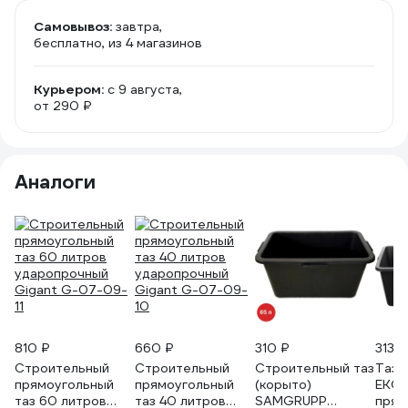
Самовывоз:
завтра,
бесплатно
, из 4 магазинов
Курьером:
c 9 августа,
от 290 ₽
Аналоги
810 ₽
660 ₽
310 ₽
313 ₽
Строительный
Строительный
Строительный таз
Таз 
прямоугольный
прямоугольный
(корыто)
EKO
таз 60 литров
таз 40 литров
SAMGRUPP
прям