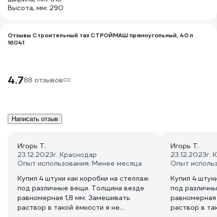
Высота, мм: 290
Отзывы Строительный таз СТРОЙМАШ прямоугольный, 40 л
16041
4.7
88 отзывов
Написать отзыв
Игорь Т.
Игорь Т.
23.12.2023
г. Краснодар
23.12.2023
г.
Опыт использования: Менее месяца
Опыт исполь
Купил 4 штуки как коробки на стеллаж
Купил 4 штук
под различные вещи. Толщина везде
под различны
равномерная 1,8 мм. Замешивать
равномерная 
раствор в такой ёмкости я не
раствор в та