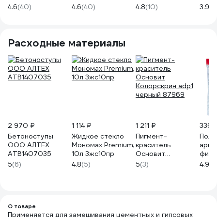
ударопрочный
ударопрочный
прямоугольный 65
л 10
4.6
(40)
4.6
(40)
4.8
(10)
3.9
(1
Gigant G-07-09-
Gigant G-07-09-
л SR-103010065
11
10
Расходные материалы
2 970 ₽
1 114 ₽
1 211 ₽
336 
Бетоноступы
Жидкое стекло
Пигмент-
Поли
ООО АЛТЕХ
Мономах Premium,
краситель
арм
АТВ1407035
10л 3жс10пр
Основит
фибр
Колорскрин adp1
мм, 
5
(6)
4.8
(5)
5
(3)
4.9
(5
черный 87969
О товаре
Применяется для замешивания цементных и гипсовых