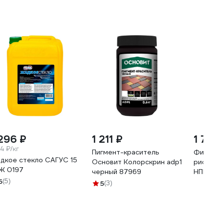
 296 ₽
1 211 ₽
1 728
4 ₽/кг
Пигмент-краситель
Фибра 
дкое стекло САГУС 15
Основит Колорскрин adp1
рифлен
 Ж 0197
черный 87969
НПП "
5
(5)
Тип А, 
5
(3)