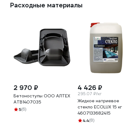
Расходные материалы
2 970 ₽
4 426 ₽
295.07 ₽/кг
Бетоноступы ООО АЛТЕХ
Жидкое натриевое
АТВ1407035
стекло ECOLUX 15 кг
5
(6)
4607133682415
4.4
(8)