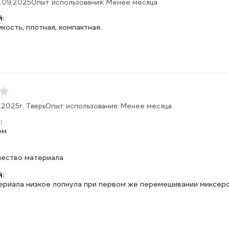
1.09.2025
Опыт использования: Менее месяца
:
кость, плотная, компактная.
0.2025
г. Тверь
Опыт использования: Менее месяца
:
ём
чество материала
:
ериала низкое лопнула при первом же перемешивании миксером