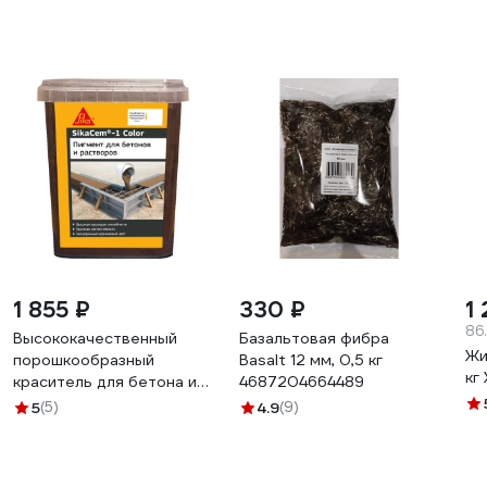
1 855 ₽
330 ₽
1
86.
Высококачественный
Базальтовая фибра
Жи
порошкообразный
Basalt 12 мм, 0,5 кг
кг
краситель для бетона и
4687204664489
растворов SIKA Cem-1
5
(5)
4.9
(9)
Color коричневый 1КГ
614053