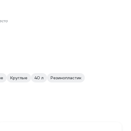
есто
ые
Круглые
40 л
Резинопластик