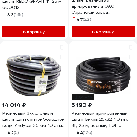
Шланг резиновый
шланг REDO GRAFIT 1", 25 м
армированный ОАО
600012
Саранский завод
3.3
(138)
Резинотехника д. 25мм, 4
4.7
(22)
Атм, поливочный, 40м СЗРТ
25-0,4-В 40м
В корзину
В корзину
до -7%
14 014 ₽
5 190 ₽
Резиновый 3-х слойный
Резиновый армированный
шланг для горячей/холодной
шланг Вихрь 25x32-1.0 мм,
воды Andycar 25 мм, 10 атм,
ВГ, 25 м, чёрный, ТЭП
40 м H21
73/7/2/36
4.2
(5)
4.4
(126)