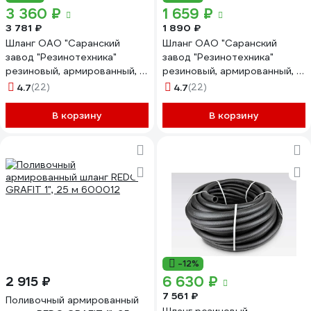
3 360 ₽
1 659 ₽
3 781 ₽
1 890 ₽
Шланг ОАО "Саранский
Шланг ОАО "Саранский
завод "Резинотехника"
завод "Резинотехника"
резиновый, армированный, д.
резиновый, армированный, д.
25мм 4 Атм СзРТ (рукав)
25мм 4 Атм СзРТ (рукав)
4.7
(22)
4.7
(22)
поливочный 20м СЗРТ 25-
поливочный 10м СЗРТ 25-
0,4-В 20м
0,4-В 10м
В корзину
В корзину
-12%
6 630 ₽
2 915 ₽
7 561 ₽
Поливочный армированный