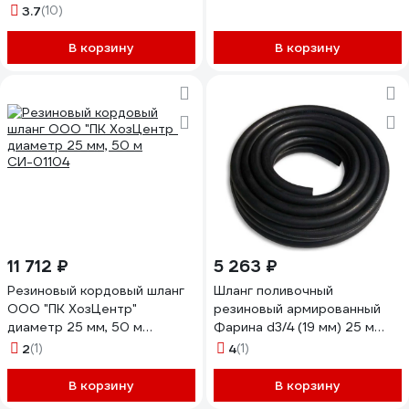
армированный, 4,0 мм,D 18
3.7
(10)
мм, 25 м 66-3-016
В корзину
В корзину
11 712 ₽
5 263 ₽
Резиновый кордовый шланг
Шланг поливочный
ООО "ПК ХозЦентр"
резиновый армированный
диаметр 25 мм, 50 м
Фарина d3/4 (19 мм) 25 м
СИ-01104
тов-163116
2
(1)
4
(1)
В корзину
В корзину