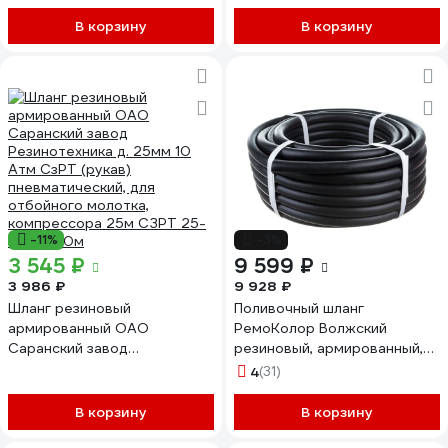
В корзину
В корзину
-11%
-3%
3 545 ₽
9 599 ₽
3 986 ₽
9 928 ₽
Шланг резиновый
Поливочный шланг
армированный ОАО
РемоКолор Волжский
Саранский завод
резиновый, армированный,
Резинотехника д. 25мм 10
3,0 мм, D 18 мм, 25 м 66-3-
4
(31)
Атм СзРТ (рукав)
218
пневматический, для
В корзину
В корзину
отбойного молотка,