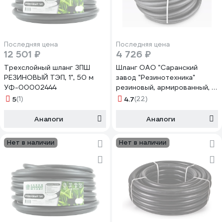
Последняя цена
Последняя цена
12 501 ₽
4 726 ₽
Трехслойный шланг ЗПШ
Шланг ОАО "Саранский
РЕЗИНОВЫЙ ТЭП, 1", 50 м
завод "Резинотехника"
УФ-00002444
резиновый, армированный, д.
25мм 4 Атм СзРТ (рукав)
5
(1)
4.7
(22)
поливочный 25м СЗРТ 25-
0,4-В 25м
Аналоги
Аналоги
Нет в наличии
Нет в наличии