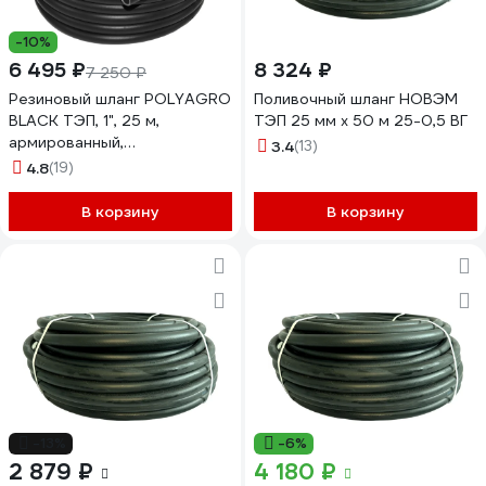
-10%
6 495 ₽
8 324 ₽
7 250 ₽
Резиновый шланг POLYAGRO
Поливочный шланг НОВЭМ
BLACK ТЭП, 1", 25 м,
ТЭП 25 мм х 50 м 25-0,5 ВГ
армированный,
3.4
(13)
морозостойкий 7558825
4.8
(19)
В корзину
В корзину
-13%
-6%
2 879 ₽
4 180 ₽