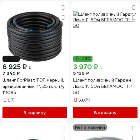
-6%
-23%
6 925 ₽
3 970 ₽
7 345 ₽
5 139 ₽
Шланг ForPlast ТЭП черный,
Шланг поливочный Гарден
армированный, 1", 25 м, в т/у
Люкс 1", 50м БЕЛАМОС ГЛ 1-
111085
50
5
(1)
3.8
(8)
В корзину
В корзину
Нет в наличии