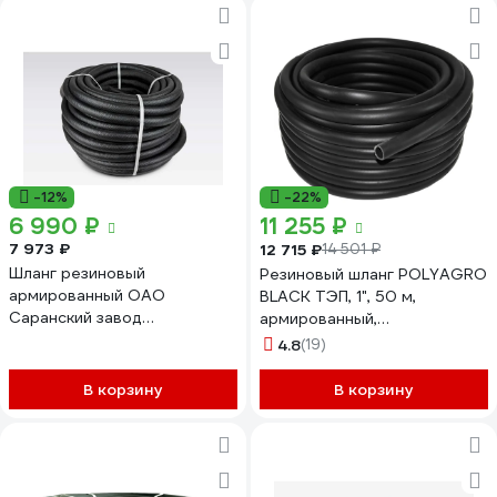
компрессора 25м СЗРТ 25-
1,0-ВГ 20м
-12%
-22%
6 990 ₽
11 255 ₽
7 973 ₽
12 715 ₽
14 501 ₽
Шланг резиновый
Резиновый шланг POLYAGRO
армированный ОАО
BLACK ТЭП, 1", 50 м,
Саранский завод
армированный,
Резинотехника д. 25мм 10
морозостойкий 7558850
4.8
(19)
Атм СзРТ (рукав)
пневматический, для
В корзину
В корзину
отбойного молотка,
компрессора 50м СЗРТ 25-
1,0-ВГ 40м