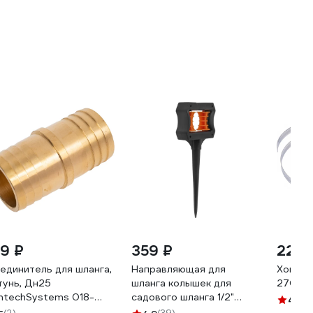
59 ₽
359 ₽
224 
единитель для шланга,
Направляющая для
Хомут 
тунь, Дн25
шланга колышек для
270/9 
ntechSystems 018-
садового шланга 1/2"
4.6
(4
83
MasterProf ДС.070921