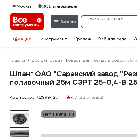
306 магазинов
Москва
Каталог
Акции
Инструмент
Крепеж
Всё для сада
Э
Главная
Всё для сада
Товары для полива и водоснабж
/
/
Шланг ОАО "Саранский завод "Рези
поливочный 25м СЗРТ 25-0,4-В 2
Код товара:
42999420
4.7
(22 отзыва)
Нет в наличии