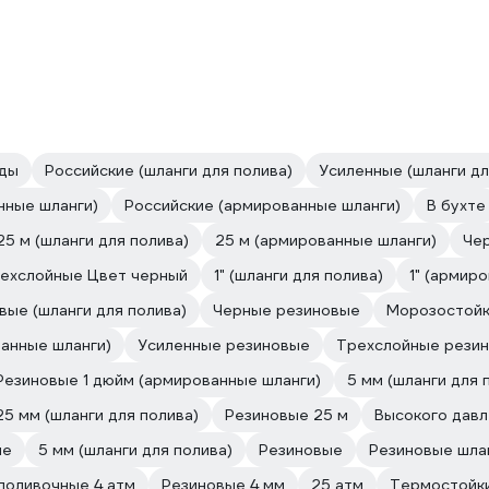
оды
Российские (шланги для полива)
Усиленные (шланги дл
нные шланги)
Российские (армированные шланги)
В бухте
25 м (шланги для полива)
25 м (армированные шланги)
Чер
ехслойные Цвет черный
1" (шланги для полива)
1" (армир
ые (шланги для полива)
Черные резиновые
Морозостойк
ванные шланги)
Усиленные резиновые
Трехслойные рези
Резиновые 1 дюйм (армированные шланги)
5 мм (шланги для 
5 мм (шланги для полива)
Резиновые 25 м
Высокого давл
ые
5 мм (шланги для полива)
Резиновые
Резиновые шла
поливочные 4 атм
Резиновые 4 мм
25 атм
Термостойки