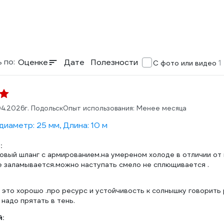
 по:
Оценке
Дате
Полезности
1
С фото или видео
04.2026
г. Подольск
Опыт использования: Менее месяца
иаметр: 25 мм, Длина: 10 м
:
овый шланг с армированием.на умереном холоде в отличии от 
е заламывается.можно наступать смело не сплющивается .
 это хорошо .про ресурс и устойчивость к солнышку говорить р
надо прятать в тень.
: