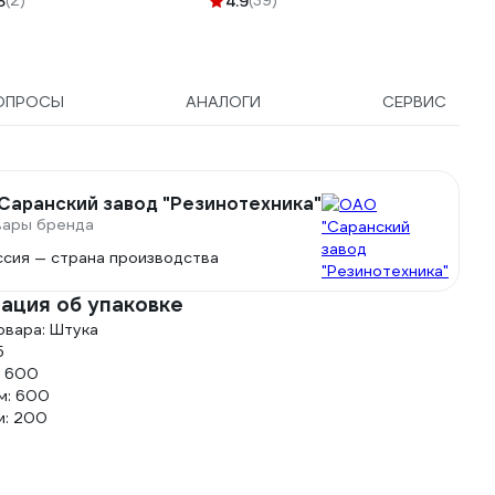
5
(2)
4.9
(39)
ОПРОСЫ
АНАЛОГИ
СЕРВИС
Саранский завод "Резинотехника"
вары бренда
ссия — страна производства
ация об упаковке
овара: Штука
5
: 600
м: 600
м: 200