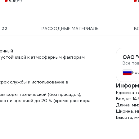
4.9
(14)
Ы
22
РАСХОДНЫЕ МАТЕРИАЛЫ
В
вочный
ОАО "
6, устойчивой к атмосферным факторам
Все то
Ро
срок службы и использование в
Информ
Единица т
ем воды технической (без присадок),
Вес, кг: 14.
ислот и щелочей до 20 % (кроме раствора
Длина, мм
Ширина, м
Высота, м