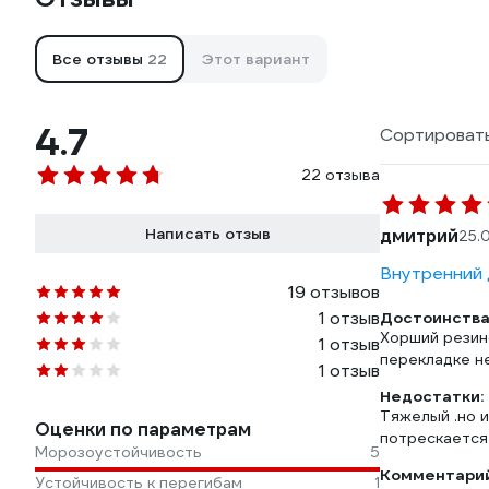
Все отзывы
22
Этот вариант
4.7
Сортировать
22 отзыва
Написать отзыв
дмитрий
25.
Внутренний д
19 отзывов
1 отзыв
Достоинства
Хорший резин
1 отзыв
перекладке н
1 отзыв
Недостатки:
Тяжелый .но и
Оценки по параметрам
потрескается 
Морозоустойчивость
5
Комментарий
Устойчивость к перегибам
1