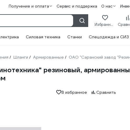
Получение и оплата
Сервис и поддержка
О нас
Инве
Избранное
лектрика
Силовая техника
Станки
Спецодежда и СИЗ
ения
Шланги
Армированные
ОАО "Саранский завод "Рези
/
/
/
нотехника" резиновый, армированный
5м
В избранное
Сравнить