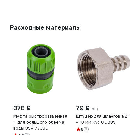
Расходные материалы
378 ₽
79 ₽
/шт
Муфта быстроразъемная
Штуцер для шлангов 1/2"
1" для большого объема
- 10 мм Rvc 00899
воды USP 77390
5
(8)