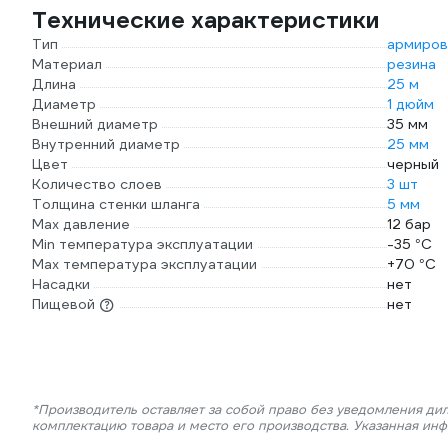
Технические характеристики
Тип
армиров
Материал
резина
Длина
25 м
Диаметр
1 дюйм
Внешний диаметр
35 мм
Внутренний диаметр
25 мм
Цвет
черный
Количество слоев
3 шт
Толщина стенки шланга
5 мм
Max давление
12 бар
Min температура эксплуатации
-35 °С
Мах температура эксплуатации
+70 °С
Насадки
нет
Пищевой
нет
*Производитель оставляет за собой право без уведомления дил
комплектацию товара и место его производства. Указанная ин