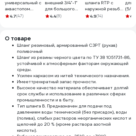
универсальный с
внешний 3/4"-1"
шланга RTP с
для 
аквастопом
для большого
наружной резьбой
(5/8"
1/2"-5/8"-3/4"
объема воды USP
G 20х3/4 25157
мм)
4.7
(47)
4.4
(8)
4.9
(14)
4.
SKRAB 28260
77395
DWC 
О товаре
Шланг резиновый, армированный СЗРТ (рукав)
поливочный
Шланг из резины черного цвета по ТУ 38 1051731-86,
устойчивой к атмосферным факторам окружающей
среды.
Усилен каркасом из нитей технического назначения.
Имееттрехкратный запас прочности.
Высокое качество материала обеспечивает долгий
срок службы и использование в различных сферах
промышленности и в быту.
Тип шланга В. Предназначен для подачи под
давлением воды технической (без присадок), воды
(полива), слабых растворов неорганических кислот и
щелочей до 20 % (кроме раствора азотной
кислоты).