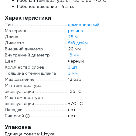
Рабочая температура от -35°С до +70°С
Рабочее давление - 4 атм.
Характеристики
Тип
армированный
Материал
резина
Длина
25 м
Диаметр
5/8 дюйм
Внешний диаметр
22 мм
Внутренний диаметр
16 мм
Цвет
черный
Количество слоев
3 шт
Толщина стенки шланга
3 мм
Max давление
12 бар
Min температура
эксплуатации
-35 °С
Мах температура
эксплуатации
+70 °С
Насадки
нет
Пищевой
нет
Упаковка
Единица товара: Штука