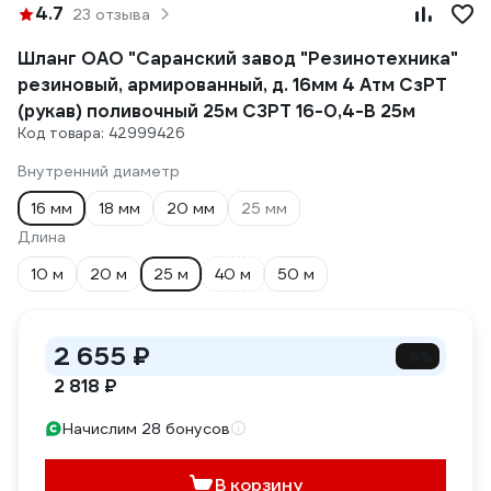
4.7
23 отзыва
Шланг ОАО "Саранский завод "Резинотехника"
резиновый, армированный, д. 16мм 4 Атм СзРТ
(рукав) поливочный 25м СЗРТ 16-0,4-В 25м
Код товара: 42999426
Внутренний диаметр
16 мм
18 мм
20 мм
25 мм
Длина
10 м
20 м
25 м
40 м
50 м
2 655 ₽
-6%
2 818 ₽
Начислим 28 бонусов
В корзину