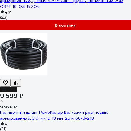
армированный, д. 16мм 4 Атм СзРТ (рукав) поливочный 20м
СЗРТ 16-0,4-В 20м
4.7
(23)
В корзину
-3%
9 599 ₽
9 928 ₽
Поливочный шланг РемоКолор Волжский резиновый,
армированный, 3,0 мм, D 18 мм, 25 м 66-3-218
4
(31)