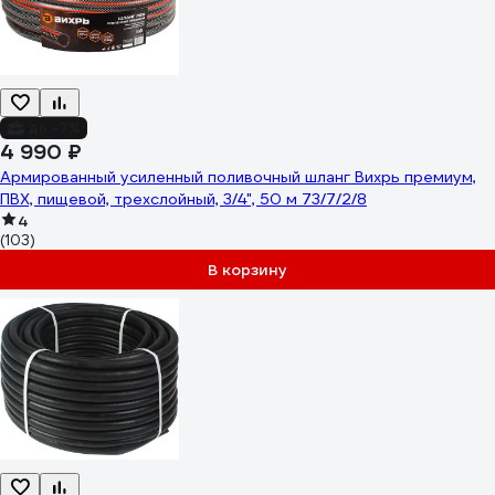
до -7%
4 990 ₽
Армированный усиленный поливочный шланг Вихрь премиум,
ПВХ, пищевой, трехслойный, 3/4", 50 м 73/7/2/8
4
(103)
В корзину