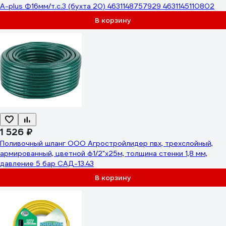
A-plus Ф16мм/т.с.3 (бухта 20) 4631148757929 4631145110802
В корзину
1 526 ₽
Поливочный шланг ООО Агростройлидер пвх, трехслойный,
армированный, цветной ф1/2"х25м, толщина стенки 1,8 мм,
давление 5 бар САД-13.43
В корзину