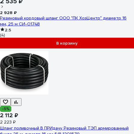
2 535 ₽
2 928 ₽
Резиновый кордовый шланг ООО "ПК ХозЦентр" диаметр 16
мм, 25 м СИ-01748
2.5
(4)
В корзину
-5%
2 112 ₽
2 223 ₽
Шланг поливочный В ПРИдачу Резиновый ТЭП армированный