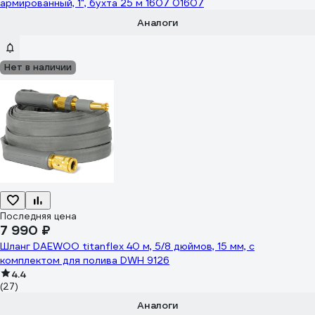
армированный, 1", бухта 25 м 1607 01607
Аналоги
Нет в наличии
Последняя цена
7 990 ₽
Шланг DAEWOO titanflex 40 м, 5/8 дюймов, 15 мм, с
комплектом для полива DWH 9126
4.4
(27)
Аналоги