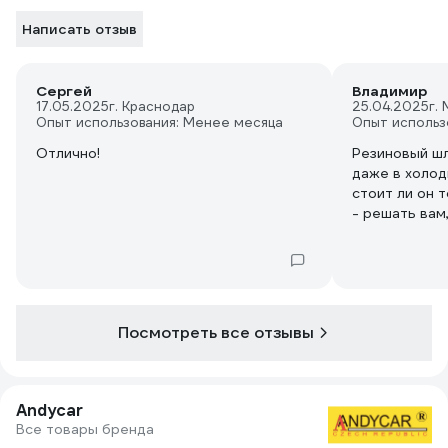
Написать отзыв
Сергей
Владимир
17.05.2025
г. Краснодар
25.04.2025
г.
Опыт использования: Менее месяца
Опыт использ
Отлично!
Резиновый шл
даже в холод
стоит ли он 
- решать вам
стоит - очен
перегибается
распрямляетс
получился пе
Посмотреть все отзывы
Andycar
Все товары бренда