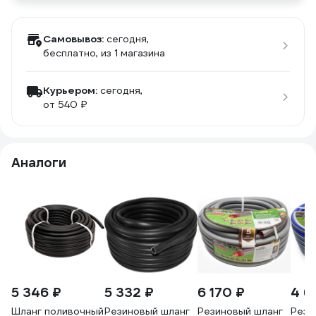
Самовывоз:
сегодня,
бесплатно
, из 1 магазина
Курьером:
сегодня,
от 540 ₽
Аналоги
5 346 ₽
5 332 ₽
6 170 ₽
4 6
Шланг поливочный
Резиновый шланг
Резиновый шланг
Рези