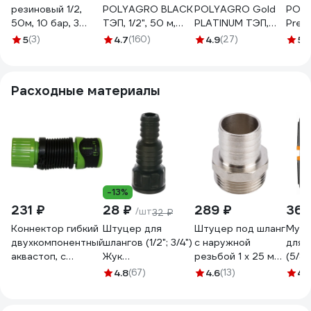
резиновый 1/2,
POLYAGRO BLACK
POLYAGRO Gold
POL
50м, 10 бар, 3
ТЭП, 1/2", 50 м,
PLATINUM ТЭП,
Premi
слоя Gigant GWH-
армированный,
1/2", 50 м,
ТЭП, 
5
(3)
4.7
(160)
4.9
(27)
5
(
06
морозостойкий
армированный,
арми
7558250
трёхслойный,
трёх
морозостойкий
моро
Расходные материалы
7559850
755
-13%
231 ₽
28 ₽
289 ₽
360
/шт
32 ₽
Коннектор гибкий
Штуцер для
Штуцер под шланг
Муфт
двухкомпонентный,
шлангов (1/2"; 3/4")
с наружной
для 
аквастоп, с
Жук
резьбой 1 х 25 мм
(5/8"
замком для
4607156364411
СТМ CRSM0125
мм)
4.8
(67)
4.6
(13)
4.
шланга 1/2"-5/8"
DWC 
Green Helper