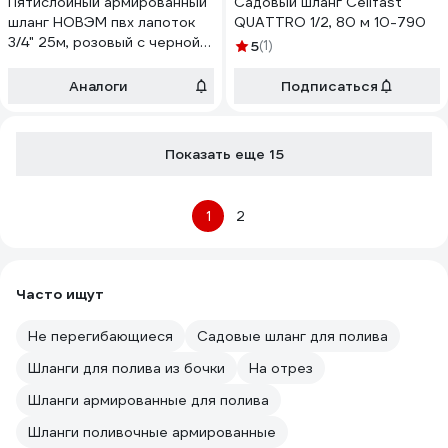
Пятислойный армированный
Садовый шланг Cellfast
шланг НОВЭМ пвх лапоток
QUATTRO 1/2, 80 м 10-790
3/4" 25м, розовый с черной
5
(1)
нитью ЛПТ 3/4" 25м, розовый
с черной нитью
Аналоги
Подписаться
Показать еще 15
1
2
Часто ищут
Не перегибающиеся
Садовые шланг для полива
Шланги для полива из бочки
На отрез
Шланги армированные для полива
Шланги поливочные армированные