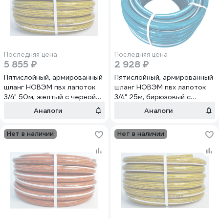
Последняя цена
Последняя цена
5 855 ₽
2 928 ₽
Пятислойный, армированный
Пятислойный, армированный
шланг НОВЭМ пвх лапоток
шланг НОВЭМ пвх лапоток
3/4" 50м, желтый с черной
3/4" 25м, бирюзовый с
нитью ЛПТ 3/4" 50м, желтый
черной нитью ЛПТ 3/4" 25м,
Аналоги
Аналоги
с черной нитью
бирюзовый с черной нитью
Нет в наличии
Нет в наличии