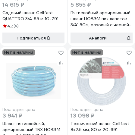
14 615 ₽
5 855 ₽
Садовый шланг Cellfast
Пятислойный армированный
QUATTRO 3/4, 65 м 10-791
шланг НОВЭМ пвх лапоток
3/4" 50м, розовый с черной
4.3
(4)
нитью ЛПТ 3/4" 50м, розовый
с черной нитью
Подписаться
Аналоги
Нет в наличии
Нет в наличии
Последняя цена
Последняя цена
3 941 ₽
13 098 ₽
Шланг пятислойный,
Технический шланг Cellfast
армированный ПВХ НОВЭМ
8x2.5 мм, 80 м 20-691