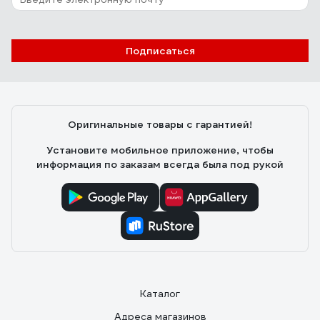
метров. Легко раскладывается, не хрупкий.
32 отзыва
Отзыв о QUATTRO ELEMENTI 241-222
Подписаться
Нина С.
23.05.2019
Недорогой, можно легко коммутировать с помощью
стандартных переходников с другими шлангами.
Оригинальные товары с гарантией!
Установите мобильное приложение, чтобы
информация по заказам всегда была под рукой
Каталог
Адреса магазинов