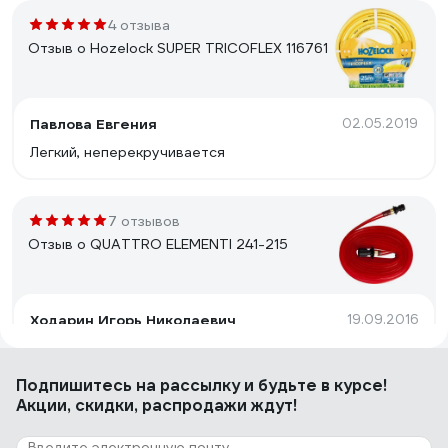
4 отзыва
Отзыв о Hozelock SUPER TRICOFLEX 116761
Павлова Евгения
02.05.2019
Легкий, неперекручивается
7 отзывов
Отзыв о QUATTRO ELEMENTI 241-215
Ходарин Игорь Николаевич
19.09.2016
Нет падения давления при длине 15 метров, т.е.
поливает равномерно по всей длине. При двух
Подпишитесь
на рассылку
и будьте в курсе!
атмосферах на входе дает ширину зоны полива
Акции, скидки, распродажи ждут!
примерно 4 метра (по 2 метра в каждую сторону от
шланга). При четырех атмосферах дает где-то 6