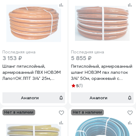
Последняя цена
Последняя цена
3 153 ₽
5 855 ₽
Шланг пятислойный,
Пятислойный, армированный
армированный ПВХ НОВЭМ
шланг НОВЭМ пвх лапоток
ЛапотОК ЛПТ 3/4" 25м,
3/4" 50м, оранжевый с
оранжевый
черной нитью ЛПТ 3/4" 50м,
5
(1)
оранжевый с черной нитью
Аналоги
Аналоги
Нет в наличии
Нет в наличии