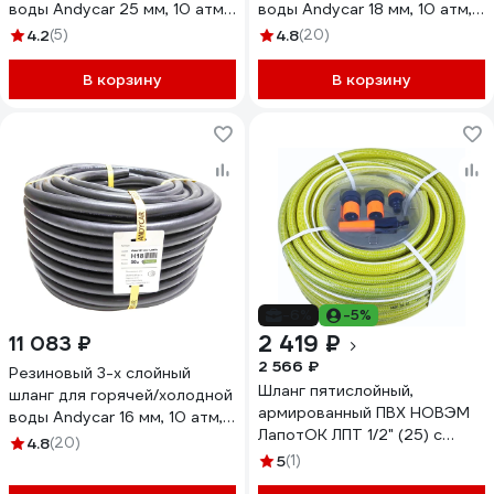
воды Andycar 25 мм, 10 атм,
воды Andycar 18 мм, 10 атм,
40 м H21
50 м H19
4.2
(5)
4.8
(20)
В корзину
В корзину
-6%
-5%
2 419 ₽
11 083 ₽
2 566 ₽
Резиновый 3-х слойный
Шланг пятислойный,
шланг для горячей/холодной
армированный ПВХ НОВЭМ
воды Andycar 16 мм, 10 атм,
ЛапотОК ЛПТ 1/2" (25) с
50 м H18
4.8
(20)
фитингом
5
(1)