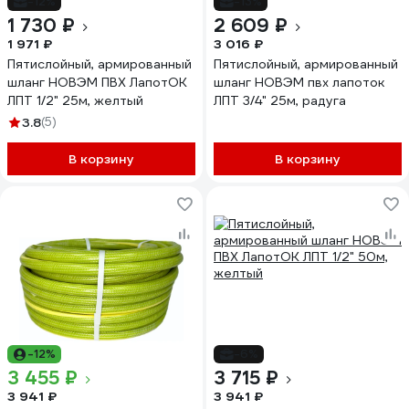
-12%
-13%
1 730 ₽
2 609 ₽
1 971 ₽
3 016 ₽
Пятислойный, армированный
Пятислойный, армированный
шланг НОВЭМ ПВХ ЛапотОК
шланг НОВЭМ пвх лапоток
ЛПТ 1/2" 25м, желтый
ЛПТ 3/4" 25м, радуга
3.8
(5)
В корзину
В корзину
-12%
-6%
3 455 ₽
3 715 ₽
3 941 ₽
3 941 ₽