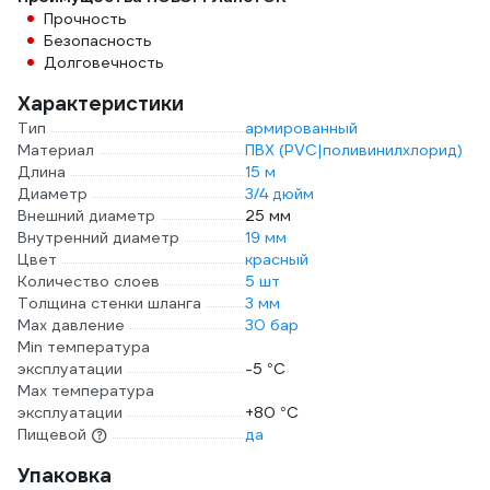
Прочность
Безопасность
Долговечность
Характеристики
Тип
армированный
Материал
ПВХ (PVC|поливинилхлорид)
Длина
15 м
Диаметр
3/4 дюйм
Внешний диаметр
25 мм
Внутренний диаметр
19 мм
Цвет
красный
Количество слоев
5 шт
Толщина стенки шланга
3 мм
Max давление
30 бар
Min температура
эксплуатации
-5 °С
Мах температура
эксплуатации
+80 °С
Пищевой
да
Упаковка