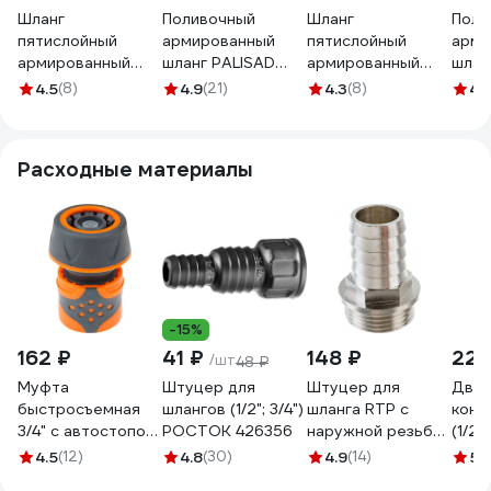
Шланг
Поливочный
Шланг
Поли
пятислойный
армированный
пятислойный
арми
армированный
шланг PALISAD
армированный
шлан
НОВЭМ ЛапотОК
LUXE 4 слоя, 3/4",
НОВЭМ ЛапотОК
LUXE,
4.5
(8)
4.9
(21)
4.3
(8)
4.
ЭКО ПВХ, 3/4 20м,
15м 67638
ЭКО ПВХ, 3/4 20м,
676
красный
серый
ЛПТЭКО_3/4_красный_20
ЛПТЭКО_3/4_серый_20
Расходные материалы
-15%
162 ₽
41 ₽
148 ₽
220
/шт
48 ₽
Муфта
Штуцер для
Штуцер для
Двух
быстросъемная
шлангов (1/2"; 3/4")
шланга RTP с
конн
3/4" с автостопом
РОСТОК 426356
наружной резьбой
(1/2"
STARTUL ST6016-
G 20х3/4 25157
мм)
4.5
(12)
4.8
(30)
4.9
(14)
5
(
4-3/4
DWC