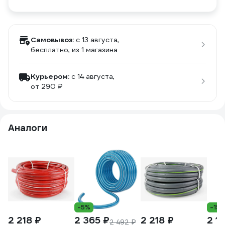
Самовывоз:
c 13 августа,
бесплатно
, из 1 магазина
Курьером:
c 14 августа,
от 290 ₽
Аналоги
-5%
-15
2 218 ₽
2 365 ₽
2 218 ₽
2 1
2 492 ₽