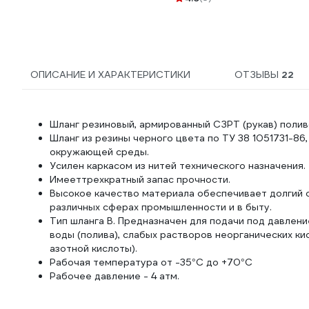
шланга 1/2"-5/8" Green
Helper HC3007
ОПИСАНИЕ И ХАРАКТЕРИСТИКИ
ОТЗЫВЫ
22
Шланг резиновый, армированный СЗРТ (рукав) поли
Шланг из резины черного цвета по ТУ 38 1051731-8
окружающей среды.
Усилен каркасом из нитей технического назначения.
Имееттрехкратный запас прочности.
Высокое качество материала обеспечивает долгий 
различных сферах промышленности и в быту.
Тип шланга В. Предназначен для подачи под давлени
воды (полива), слабых растворов неорганических к
азотной кислоты).
Рабочая температура от -35°С до +70°С
Рабочее давление - 4 атм.