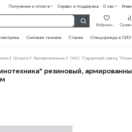
Получение и оплата
Сервис и поддержка
О нас
Инве
Избранное
лектрика
Силовая техника
Станки
Спецодежда и СИЗ
ения
Шланги
Армированные
ОАО "Саранский завод "Рези
/
/
/
нотехника" резиновый, армированный,
0м