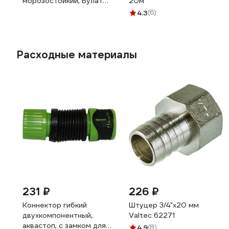
морозостойкий, Булат
20м
1/2", 20 м
4.3
(6)
Расходные материалы
231 ₽
226 ₽
Коннектор гибкий
Штуцер 3/4"х20 мм
двухкомпонентный,
Valtec 62271
аквастоп, с замком для
4.9
(8)