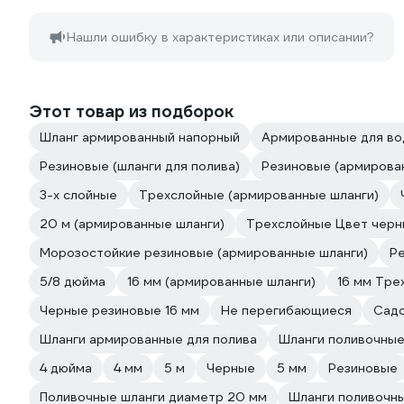
Нашли ошибку в характеристиках или описании?
Этот товар из подборок
Шланг армированный напорный
Армированные для в
Резиновые (шланги для полива)
Резиновые (армирова
3-х слойные
Трехслойные (армированные шланги)
20 м (армированные шланги)
Трехслойные Цвет черн
Морозостойкие резиновые (армированные шланги)
Р
5/8 дюйма
16 мм (армированные шланги)
16 мм Тре
Черные резиновые 16 мм
Не перегибающиеся
Садо
Шланги армированные для полива
Шланги поливочны
4 дюйма
4 мм
5 м
Черные
5 мм
Резиновые
Поливочные шланги диаметр 20 мм
Шланги поливочны