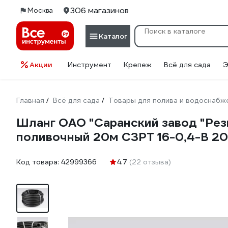
306 магазинов
Москва
Каталог
Акции
Инструмент
Крепеж
Всё для сада
Э
Главная
Всё для сада
Товары для полива и водоснабж
/
/
Шланг ОАО "Саранский завод "Рези
поливочный 20м СЗРТ 16-0,4-В 2
Код товара:
42999366
4.7
(22 отзыва)