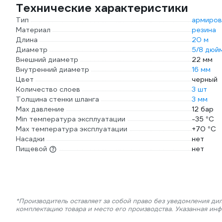
Технические характеристики
Тип
армиров
Материал
резина
Длина
20 м
Диаметр
5/8 дюй
Внешний диаметр
22 мм
Внутренний диаметр
16 мм
Цвет
черный
Количество слоев
3 шт
Толщина стенки шланга
3 мм
Max давление
12 бар
Min температура эксплуатации
-35 °С
Мах температура эксплуатации
+70 °С
Насадки
нет
Пищевой
нет
*Производитель оставляет за собой право без уведомления дил
комплектацию товара и место его производства. Указанная ин