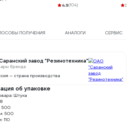
шт. AHC-SK-08
режим
4.9
(104)
3.5
(3
ПОСОБЫ ПОЛУЧЕНИЯ
АНАЛОГИ
СЕРВИС
Саранский завод "Резинотехника"
вары бренда
ссия — страна производства
ация об упаковке
овара: Штука
28
: 500
м: 500
: 110