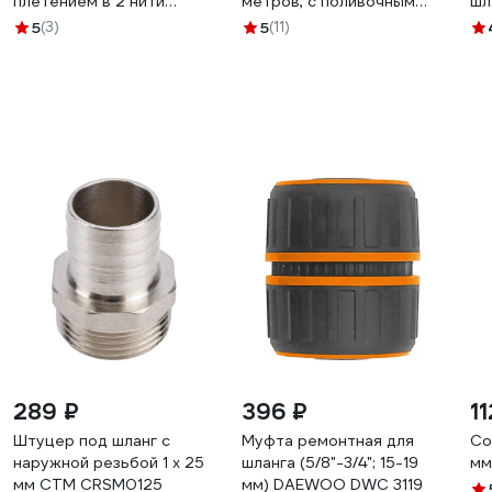
плетением в 2 нити
метров, с поливочным
шл
Добрыня ТЭП 1/2, 20м
пистолетом
20
5
(3)
5
(11)
74007.02915.59044
67
289 ₽
396 ₽
11
Штуцер под шланг с
Муфта ремонтная для
Со
наружной резьбой 1 х 25
шланга (5/8"-3/4"; 15-19
мм
мм СТМ CRSM0125
мм) DAEWOO DWC 3119