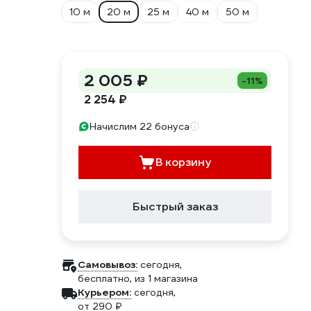
10 м
20 м
25 м
40 м
50 м
2 005 ₽
-11%
2 254 ₽
Начислим 22 бонуса
В корзину
Быстрый заказ
Самовывоз:
сегодня,
бесплатно
, из 1 магазина
Курьером:
сегодня,
от 290 ₽