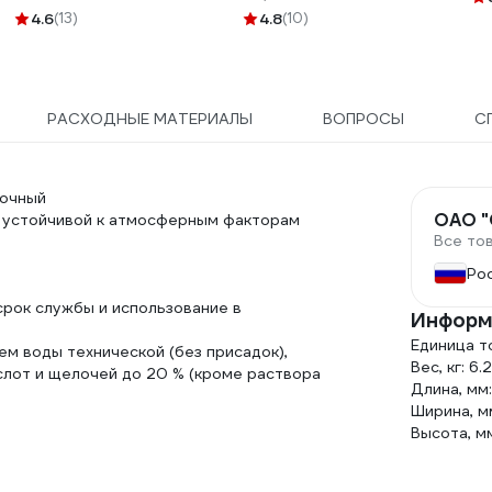
4.6
(13)
4.8
(10)
РАСХОДНЫЕ МАТЕРИАЛЫ
ВОПРОСЫ
С
вочный
ОАО "
6, устойчивой к атмосферным факторам
Все то
Ро
срок службы и использование в
Информ
Единица т
ем воды технической (без присадок),
Вес, кг: 6.
ислот и щелочей до 20 % (кроме раствора
Длина, мм
Ширина, м
Высота, мм