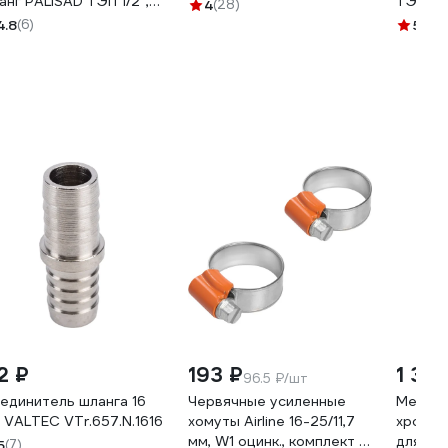
анг PALISAD ТЭП 1/2'',
ТЭП, 1/2
4
(28)
 м, лазурный PALISAD
армиро
4.8
(6)
5
(25)
106
трёхсл
морозо
2 ₽
193 ₽
1 30
96.5 ₽/шт
единитель шланга 16
Червячные усиленные
Металл
 VALTEC VTr.657.N.1616
хомуты Airline 16-25/11,7
хромир
мм, W1 оцинк., комплект 2
для по
5
(7)