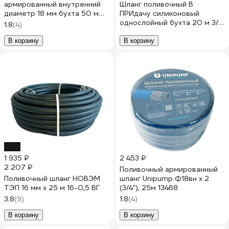
армированный внутренний
Шланг поливочный В
диаметр 18 мм бухта 50 м
ПРИдачу силиконовый
3/4" UNIPUMP 23551
однослойный бухта 20 м 3/4
1.8
(4)
прозрачный 1206387
В корзину
В корзину
-12%
1 935 ₽
2 453 ₽
2 207 ₽
Поливочный армированный
Поливочный шланг НОВЭМ
шланг Unipump Ф18вн х 2
ТЭП 16 мм х 25 м 16-0,5 ВГ
(3/4"), 25м 13468
3.8
(9)
1.8
(4)
В корзину
В корзину