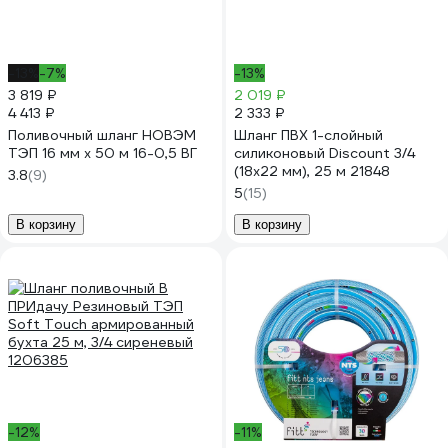
-13%
-7%
-13%
3 819 ₽
2 019 ₽
4 413 ₽
2 333 ₽
Поливочный шланг НОВЭМ
Шланг ПВХ 1-слойный
ТЭП 16 мм х 50 м 16-0,5 ВГ
силиконовый Discount 3/4
(18х22 мм), 25 м 21848
3.8
(9)
5
(15)
В корзину
В корзину
-12%
-11%