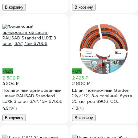
поливочный 20м СЗРТ 16-
0,4-В 20м
В корзину
В корзину
-42%
-13%
2 502 ₽
2 425 ₽
4 304 ₽
2 800 ₽
Поливочный армированный
Шланг поливочный Garden
шланг PALISAD Standard
Жук 1/2", 3-х слойный, бухта
LUXE 3 слоя, 3/4", 15м 67656
25 метров 8906-00
4630035338906
4.9
(94)
4.8
(4)
В корзину
В корзину