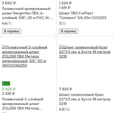
3 690 ₽
1 229 ₽
1 419 ₽
Поливочный армированный
шланг Berginflex ПВХ, 4-
Шланг ПВХ ForPlast
слойный, 5/8", 25 м PVC-N-
"Cиликон" 3/4 25м 005253
16B
4.4
(7)
3
(2)
В корзину
В корзину
-12%
2 925 ₽
7 833 ₽
3 336 ₽
Шланг силиконовый Крал
Поливочный 3-слойный
22*3,5 мм, в бухте 18 метров
армированный шланг
3218
ZOLDER ПВХ Метеор
4.9
(14)
непрозрачный, 3/4", 50 м