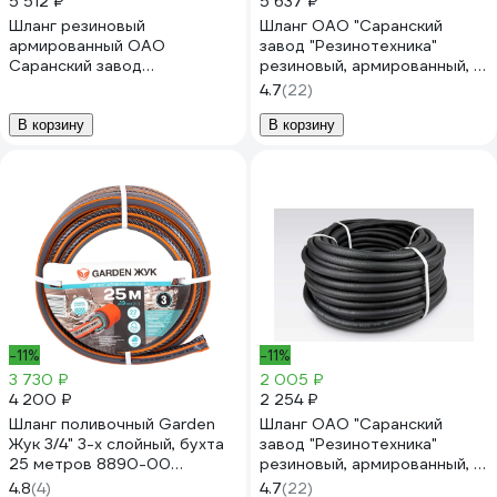
5 512 ₽
5 637 ₽
Шланг резиновый
Шланг ОАО "Саранский
армированный ОАО
завод "Резинотехника"
Саранский завод
резиновый, армированный, д.
Резинотехника д. 16мм 10
16мм 4 Атм СзРТ (рукав)
4.7
(22)
Атм СзРТ (рукав)
поливочный 50м СЗРТ 16-
пневматический, для
0,4-В 50м
В корзину
В корзину
отбойного молотка,
компрессора 50м СЗРТ 16-
1,0-ВГ 50м
-11%
-11%
3 730 ₽
2 005 ₽
4 200 ₽
2 254 ₽
Шланг поливочный Garden
Шланг ОАО "Саранский
Жук 3/4" 3-х слойный, бухта
завод "Резинотехника"
25 метров 8890-00
резиновый, армированный, д.
4630035338890
16мм 4 Атм СзРТ (рукав)
4.8
(4)
4.7
(22)