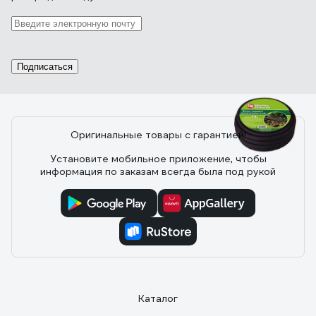
19.09.2016
Ходарин Игорь Николаевич
Нет падения давления при длине 15 метров, т.е.
поливает равномерно по всей длине. При двух
атмосферах на входе дает ширину зоны полива
Подписаться
примерно 4 метра (по 2 метра в каждую сторону от
шланга). При четырех атмосферах дает где-то 6
метров. Легко раскладывается, не хрупкий.
Оригинальные товары с гарантией!
32 отзыва
Установите мобильное приложение, чтобы
информация по заказам всегда была под рукой
Отзыв о QUATTRO ELEMENTI 241-222
23.05.2019
Нина С.
Недорогой, можно легко коммутировать с помощью
стандартных переходников с другими шлангами.
Каталог