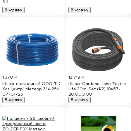
1
(1)
ЭК000143353
В корзину
В корзину
1 370 ₽
13 719 ₽
Шланг поливочный ООО "ПК
Шланг Gardena Liano Textile
ХозЦентр" Метеор 3/ 4 25м
Life 30m, Set (1/2) 18457-
СИ-01726
20.000.00
В корзину
В корзину