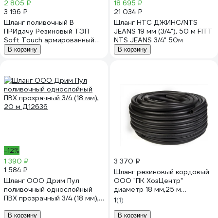
2 805 ₽
18 695 ₽
3 196 ₽
21 034 ₽
Шланг поливочный В
Шланг НТС ДЖИНС/NTS
ПРИдачу Резиновый ТЭП
JEANS 19 мм (3/4"), 50 м FITT
Soft Touch армированный
NTS JEANS 3/4" 50м
бухта 25 м, 3/4 сиреневый
В корзину
В корзину
1206385
-12%
1 390 ₽
3 370 ₽
1 584 ₽
Шланг резиновый кордовый
Шланг ООО Дрим Пул
ООО "ПК ХозЦентр"
поливочный однослойный
диаметр 18 мм,25 м
ПВХ прозрачный 3/4 (18 мм),
СИ-01749
1
(1)
20 м Д12636
В корзину
В корзину