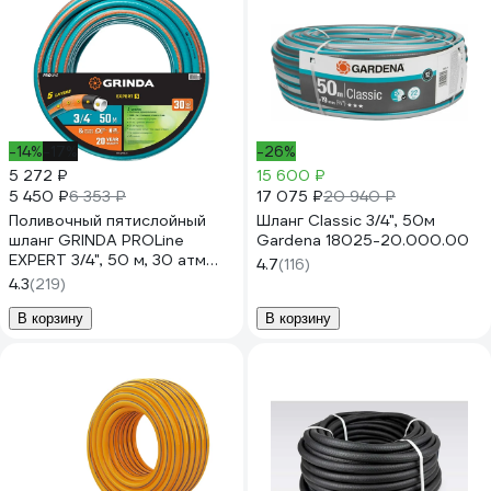
-14%
-17%
-26%
5 272 ₽
15 600 ₽
5 450 ₽
17 075 ₽
6 353 ₽
20 940 ₽
Поливочный пятислойный
Шланг Classic 3/4", 50м
шланг GRINDA PROLine
Gardena 18025-20.000.00
EXPERT 3/4", 50 м, 30 атм
4.7
(116)
429007-3/4-50
4.3
(219)
В корзину
В корзину