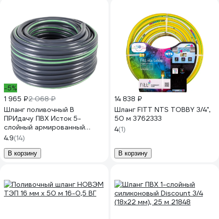
-5%
1 965 ₽
2 068 ₽
14 838 ₽
Шланг поливочный В
Шланг FITT NTS TOBBY 3/4",
ПРИдачу ПВХ Исток 5-
50 м 3762333
слойный армированный
4
(1)
бухта 25 м, 1/2 серый
4.9
(14)
1210166
В корзину
В корзину