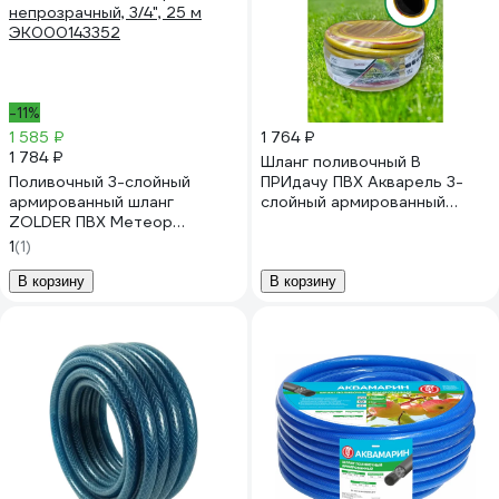
-11%
1 585 ₽
1 764 ₽
1 784 ₽
Шланг поливочный В
Поливочный 3-слойный
ПРИдачу ПВХ Акварель 3-
армированный шланг
слойный армированный
ZOLDER ПВХ Метеор
бухта 25 м, 3/4 желтый
непрозрачный, 3/4", 25 м
1210163
1
(1)
ЭК000143352
В корзину
В корзину