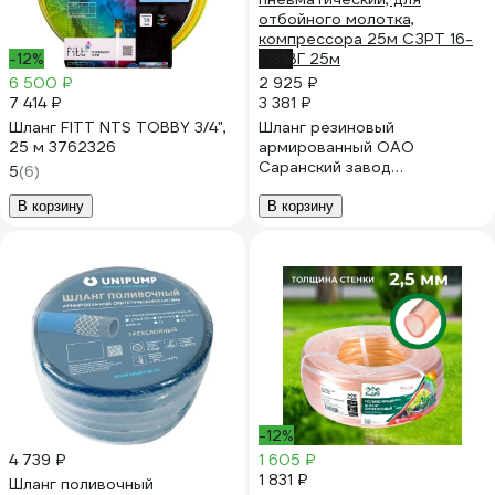
-12%
-13%
6 500 ₽
2 925 ₽
7 414 ₽
3 381 ₽
Шланг FITT NTS TOBBY 3/4",
Шланг резиновый
25 м 3762326
армированный ОАО
Саранский завод
5
(6)
Резинотехника д. 16мм 10
Атм СзРТ (рукав)
В корзину
В корзину
пневматический, для
отбойного молотка,
компрессора 25м СЗРТ 16-
1,0-ВГ 25м
-12%
4 739 ₽
1 605 ₽
1 831 ₽
Шланг поливочный