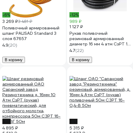
-6%
-12%
3 269 ₽
3 481 ₽
989 ₽
1 127 ₽
Поливочный армированный
шланг PALISAD Standard 3
Рукав поливочный
слоя 67657
резиновый армированный
диаметр 16 мм 4 атм СзРТ 10
4.9
(20)
м СЗРТ 16-0,4-В 10м
4.7
(22)
В корзину
В корзину
-11%
-6%
4 895 ₽
5 315 ₽