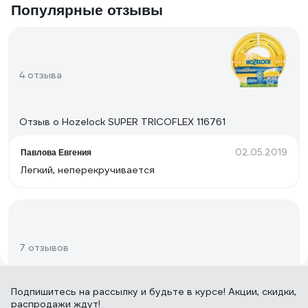
Популярные отзывы
4 отзыва
Отзыв о Hozelock SUPER TRICOFLEX 116761
02.05.2019
Павлова Евгения
Легкий, неперекручивается
7 отзывов
Подпишитесь
на рассылку
и будьте в курсе! Акции, скидки,
Отзыв о QUATTRO ELEMENTI 241-215
распродажи ждут!