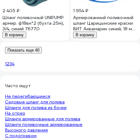
2 405 ₽
1 954 ₽
Шланг поливочный UNIPUMP
Армированный поливочный
армир. ф18вн*2 (бухта 25м),
шланг Царицынские краски
3/4, синий 76770
ВИТ Аквамарин синий, 18 мм,
2 мм, 25 м 38504 22964
В корзину
В корзину
Показать еще 40
1
2
3
4
Часто ищут
Не перегибающиеся
Садовые шланг для полива
Шланги для полива из бочки
На отрез
Шланги армированные для полива
Шланги поливочные армированные
Высокого давления
С подогревом