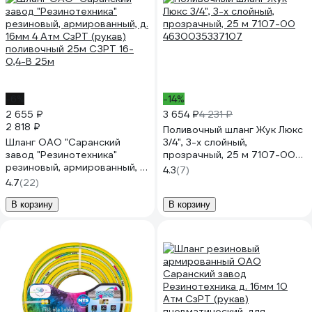
-6%
-14%
2 655 ₽
3 654 ₽
4 231 ₽
2 818 ₽
Поливочный шланг Жук Люкс
Шланг ОАО "Саранский
3/4", 3-х слойный,
завод "Резинотехника"
прозрачный, 25 м 7107-00
резиновый, армированный, д.
4630035337107
4.3
(7)
16мм 4 Атм СзРТ (рукав)
4.7
(22)
поливочный 25м СЗРТ 16-
0,4-В 25м
В корзину
В корзину