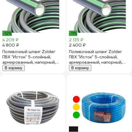
-12%
-11%
4 209 ₽
2 135 ₽
4 800 ₽
2 400 ₽
Поливочный шланг Zolder
Поливочный шланг Zolder
ПВХ "Исток" 5-слойный,
ПВХ "Исток" 5-слойный,
армированный, напорный,
армированный, напорный,
непрозрачный 1/2" 12.5 мм
непрозрачный 1/2" 12.5 мм
В корзину
В корзину
(50 м) ЭК000143357
(25 м) ЭК000143356
-13%