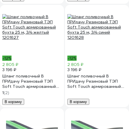
-12%
-12%
2 805 ₽
2 805 ₽
3 196 ₽
3 196 ₽
Шланг поливочный В
Шланг поливочный В
ПРИдачу Резиновый ТЭП
ПРИдачу Резиновый ТЭП
Soft Touch армированный
Soft Touch армированный
бухта 25 м, 3/4 желтый
бухта 25 м, 3/4 синий
1
(2)
1201627
1201628
В корзину
В корзину