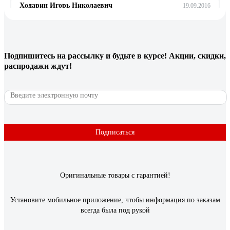
Ходарин Игорь Николаевич
19.09.2016
Нет падения давления при длине 15 метров, т.е. поливает
равномерно по всей длине. При двух атмосферах на входе
дает ширину зоны полива примерно 4 метра (по 2 метра в
каждую сторону от шланга). При четырех атмосферах дает
Подпишитесь
на рассылку
и будьте в курсе! Акции, скидки,
где-то 6 метров. Легко раскладывается, не хрупкий.
распродажи ждут!
32 отзыва
Отзыв о QUATTRO ELEMENTI 241-222
Подписаться
Нина С.
23.05.2019
Недорогой, можно легко коммутировать с помощью
стандартных переходников с другими шлангами.
Оригинальные товары с гарантией!
Установите мобильное приложение, чтобы информация по заказам
всегда была под рукой