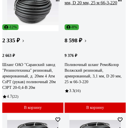
-12%
-8%
2 335 ₽
8 598 ₽
2 663 ₽
9 376 ₽
Шланг ОАО "Саранский завод
Поливочный шланг РемоКолор
"Резинотехника" резиновый,
Волжский резиновый,
армированный, д. 20мм 4 Атм
армированный, 3,1 мм, D 20 мм,
СзРТ (рукав) поливочный 20м
25 м 66-3-220
СЗРТ 20-0,4-В 20м
3.3
(16)
4.7
(22)
В корзину
В корзину