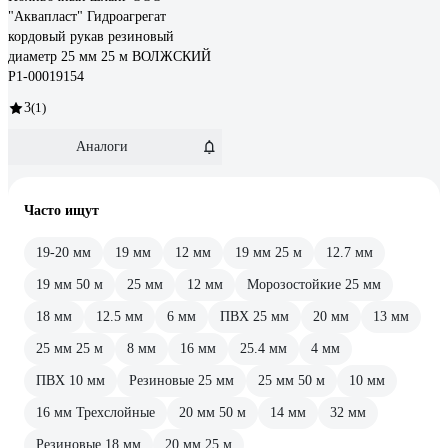
"Аквапласт" Гидроагрегат
кордовый рукав резиновый
диаметр 25 мм 25 м ВОЛЖСКИЙ
Р1-00019154
3
(1)
Аналоги
Часто ищут
19-20 мм
19 мм
12 мм
19 мм 25 м
12.7 мм
19 мм 50 м
25 мм
12 мм
Морозостойкие 25 мм
18 мм
12.5 мм
6 мм
ПВХ 25 мм
20 мм
13 мм
25 мм 25 м
8 мм
16 мм
25.4 мм
4 мм
ПВХ 10 мм
Резиновые 25 мм
25 мм 50 м
10 мм
16 мм Трехслойные
20 мм 50 м
14 мм
32 мм
Резиновые 18 мм
20 мм 25 м