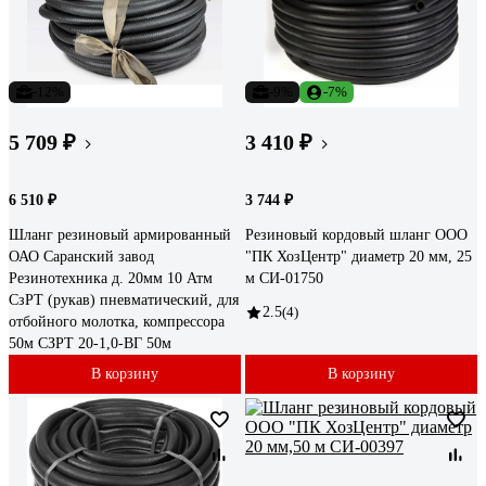
-12%
-9%
-7%
5 709 ₽
3 410 ₽
6 510 ₽
3 744 ₽
Шланг резиновый армированный
Резиновый кордовый шланг ООО
ОАО Саранский завод
"ПК ХозЦентр" диаметр 20 мм, 25
Резинотехника д. 20мм 10 Атм
м СИ-01750
СзРТ (рукав) пневматический, для
2.5
(4)
отбойного молотка, компрессора
50м СЗРТ 20-1,0-ВГ 50м
В корзину
В корзину