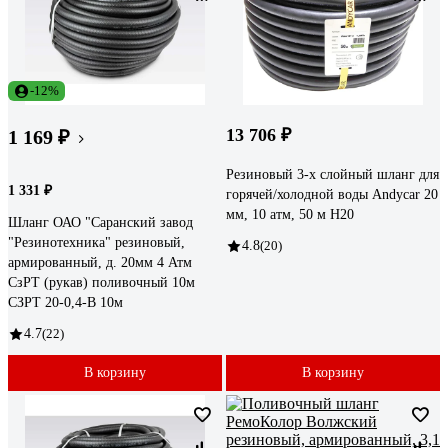
-12%
13 706 ₽
1 169 ₽
Резиновый 3-х слойный шланг для
1 331 ₽
горячей/холодной воды Andycar 20
мм, 10 атм, 50 м H20
Шланг ОАО "Саранский завод
"Резинотехника" резиновый,
4.8
(20)
армированный, д. 20мм 4 Атм
СзРТ (рукав) поливочный 10м
СЗРТ 20-0,4-В 10м
4.7
(22)
В корзину
В корзину