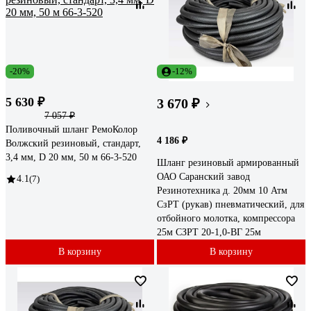
-20%
-12%
5 630 ₽
3 670 ₽
7 057 ₽
Поливочный шланг РемоКолор
4 186 ₽
Волжский резиновый, стандарт,
3,4 мм, D 20 мм, 50 м 66-3-520
Шланг резиновый армированный
ОАО Саранский завод
4.1
(7)
Резинотехника д. 20мм 10 Атм
СзРТ (рукав) пневматический, для
отбойного молотка, компрессора
25м СЗРТ 20-1,0-ВГ 25м
В корзину
В корзину