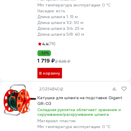
Min температура эксплуатации:
0 °С
Насадки:
есть
Длина шланга 1:
15 м
Длина шланга 1/2:
50 м
Длина шланга 3/4:
25 м
Длина шланга 5/8:
40 м
4.4
(76)
-32%
1 719 ₽
2 535 ₽
В корзину
20254840
Катушка для шланга на подставке Gigant
GR-03
Складная рукоятка облегчает хранение и
скручивание/раскручивание шланга
Материал:
пластик
Min температура эксплуатации:
0 °С