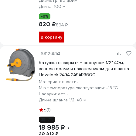
Диаметр:
1/2 дюйм
Длина:
100 м
-8%
820 ₽
894 ₽
В корзину
16112661
Катушка c закрытым корпусом 1/2" 40м,
коннекторами и наконечником для шланга
Hozelock 2494 2494R3600
Материал:
пластик
Min температура эксплуатации:
-15 °С
Насадки:
есть
Длина шланга 1/2:
40 м
5
(1)
-7%
18 985 ₽
20 412 ₽