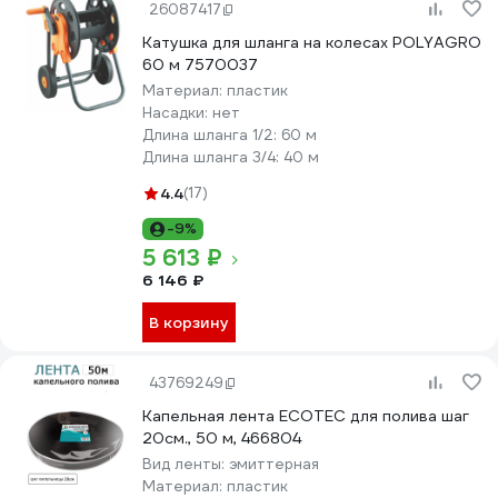
26087417
Катушка для шланга на колесах POLYAGRO
60 м 7570037
Материал:
пластик
Насадки:
нет
Длина шланга 1/2:
60 м
Длина шланга 3/4:
40 м
4.4
(17)
-9%
5 613 ₽
6 146 ₽
В корзину
43769249
Капельная лента ECOTEC для полива шаг
20см., 50 м, 466804
Вид ленты:
эмиттерная
Материал:
пластик