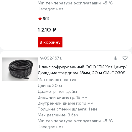
Min температура эксплуатации:
-5 °С
Насадки:
нет
5
(1)
1 210 ₽
В корзину
44892467
Шланг гофрированный ООО "ПК ХозЦентр"
Дождьмастердиам. 18мм, 20 м СИ-00399
Материал:
пластик
Длина:
20 м
Диаметр:
нет дюйм
Внешний диаметр:
19 мм
Внутренний диаметр:
18 мм
Толщина стенки шланга:
1 мм
Max давление:
3 бар
Min температура эксплуатации:
-5 °С
Насадки:
нет