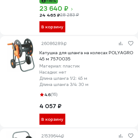
-16%
23 640 ₽
24 465 ₽
28 283 ₽
В корзину
26086289
Катушка для шланга на колесах POLYAGRO
45 м 7570035
Материал:
пластик
Насадки:
нет
Длина шланга 1/2:
45 м
Длина шланга 3/4:
30 м
4.6
(16)
4 057 ₽
В корзину
21539644