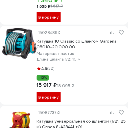
1 340 ₽
1 535 ₽
1 617 ₽
В корзину
15028489
Катушка 10 Classic со шлангом Gardena
08010-20.000.00
Материал:
пластик
Длина шланга 1/2:
10 м
4.9
(32)
-12%
15 917 ₽
18 095 ₽
В корзину
15087737
Катушка универсальная со шлангом (1/2"; 25
м) Grinda 8-428441_z01