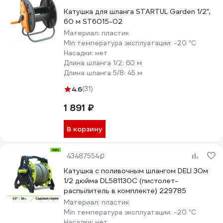
Катушка для шланга STARTUL Garden 1/2",
60 м ST6015-02
Материал:
пластик
Min температура эксплуатации:
-20 °С
Насадки:
нет
Длина шланга 1/2:
60 м
Длина шланга 5/8:
45 м
4.6
(31)
1 891 ₽
В корзину
43487554
Катушка с поливочным шлангом DELI 30м
1/2 дюйма DL581130C (пистолет-
распылитель в комплекте) 229785
Материал:
пластик
Min температура эксплуатации:
-20 °С
Насадки:
нет