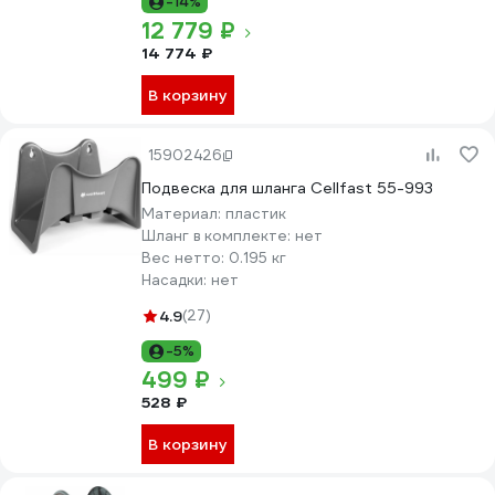
-14%
12 779 ₽
14 774 ₽
В корзину
15902426
Подвеска для шланга Cellfast 55-993
Материал:
пластик
Шланг в комплекте:
нет
Вес нетто:
0.195 кг
Насадки:
нет
4.9
(27)
-5%
499 ₽
528 ₽
В корзину