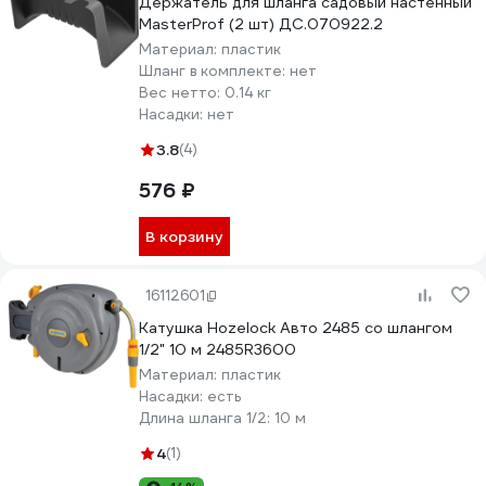
Держатель для шланга садовый настенный
MasterProf (2 шт) ДС.070922.2
Материал:
пластик
Шланг в комплекте:
нет
Вес нетто:
0.14 кг
Насадки:
нет
3.8
(4)
576 ₽
В корзину
16112601
Катушка Hozelock Авто 2485 со шлангом
1/2" 10 м 2485R3600
Материал:
пластик
Насадки:
есть
Длина шланга 1/2:
10 м
4
(1)