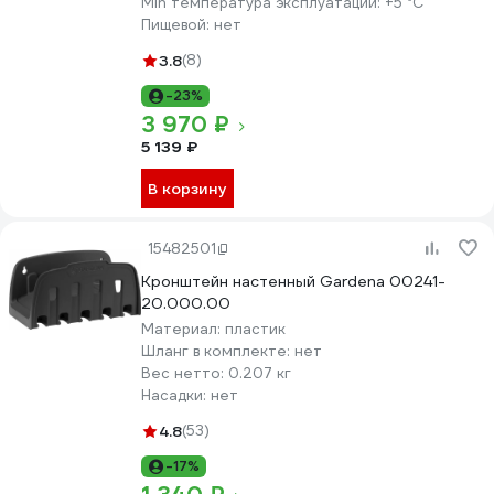
Min температура эксплуатации:
+5 °С
Пищевой:
нет
3.8
(8)
-23%
3 970 ₽
5 139 ₽
В корзину
15482501
Кронштейн настенный Gardena 00241-
20.000.00
Материал:
пластик
Шланг в комплекте:
нет
Вес нетто:
0.207 кг
Насадки:
нет
4.8
(53)
-17%