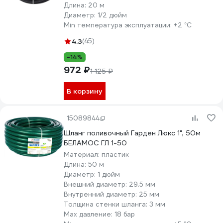
Длина:
20 м
Диаметр:
1/2 дюйм
Min температура эксплуатации:
+2 °С
4.3
(45)
-14%
972 ₽
1 125 ₽
В корзину
15089844
Шланг поливочный Гарден Люкс 1", 50м
БЕЛАМОС ГЛ 1-50
Материал:
пластик
Длина:
50 м
Диаметр:
1 дюйм
Внешний диаметр:
29.5 мм
Внутренний диаметр:
25 мм
Толщина стенки шланга:
3 мм
Max давление:
18 бар