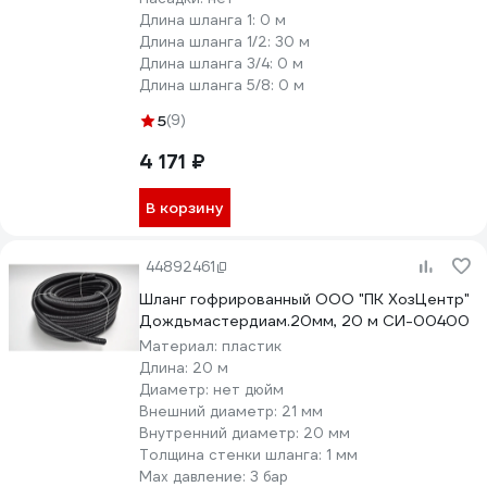
Длина шланга 1:
0 м
Длина шланга 1/2:
30 м
Длина шланга 3/4:
0 м
Длина шланга 5/8:
0 м
5
(9)
4 171 ₽
В корзину
44892461
Шланг гофрированный ООО "ПК ХозЦентр"
Дождьмастердиам.20мм, 20 м СИ-00400
Материал:
пластик
Длина:
20 м
Диаметр:
нет дюйм
Внешний диаметр:
21 мм
Внутренний диаметр:
20 мм
Толщина стенки шланга:
1 мм
Max давление:
3 бар