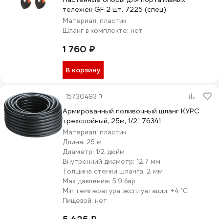
тележек GF 2 шт. 7225 (спец)
Материал:
пластик
Шланг в комплекте:
нет
1 760 ₽
В корзину
15730493
Армированный поливочный шланг КУРС
трехслойный, 25м, 1/2" 76341
Материал:
пластик
Длина:
25 м
Диаметр:
1/2 дюйм
Внутренний диаметр:
12.7 мм
Толщина стенки шланга:
2 мм
Max давление:
5.9 бар
Min температура эксплуатации:
+4 °С
Пищевой:
нет