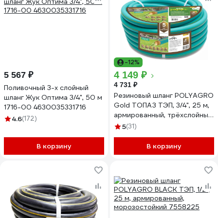
-12%
4 149 ₽
5 567 ₽
4 731 ₽
Поливочный 3-х слойный
Резиновый шланг POLYAGRO
шланг Жук Оптима 3/4", 50 м
Gold ТОПАЗ ТЭП, 3/4", 25 м,
1716-00 4630035331716
армированный, трёхслойный,
4.6
(172)
морозостойкий 7559525
5
(31)
В корзину
В корзину