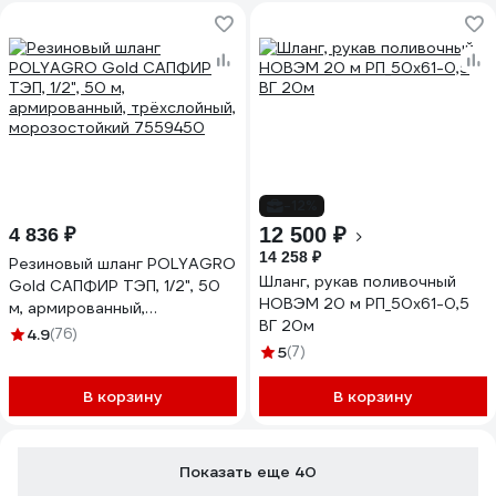
-12%
12 500 ₽
4 836 ₽
14 258 ₽
Резиновый шланг POLYAGRO
Шланг, рукав поливочный
Gold САПФИР ТЭП, 1/2", 50
НОВЭМ 20 м РП_50х61-0,5
м, армированный,
ВГ 20м
трёхслойный,
4.9
(76)
морозостойкий 7559450
5
(7)
В корзину
В корзину
Показать еще 40