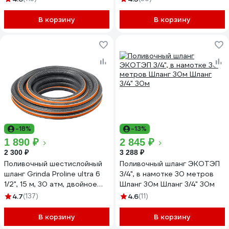
В корзину
В корзину
-18%
-13%
1 890 ₽
2 845 ₽
2 300 ₽
3 288 ₽
Поливочный шестислойный
Поливочный шланг ЭКОТЭП
шланг Grinda Proline ultra 6
3/4", в намотке 30 метров
1/2", 15 м, 30 атм, двойное
Шланг 30м Шланг 3/4" 30м
армирование 429009-1/2-15
4.7
(137)
4.6
(11)
В корзину
В корзину