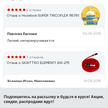
4 отзыва
Отзыв о Hozelock SUPER TRICOFLEX 116761
02.05.2019
Павлова Евгения
Легкий, неперекручивается
7 отзывов
Отзыв о QUATTRO ELEMENTI 241-215
19.09.2016
Ходарин Игорь Николаевич
Нет падения давления при длине 15 метров, т.е.
поливает равномерно по всей длине. При двух
Подпишитесь
на рассылку
и будьте в курсе! Акции,
атмосферах на входе дает ширину зоны полива
скидки, распродажи ждут!
примерно 4 метра (по 2 метра в каждую сторону от
шланга). При четырех атмосферах дает где-то 6