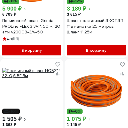
-12%
-12%
5 900 ₽
3 189 ₽
6 709 ₽
3 615 ₽
Поливочный шланг Grinda
Шланг поливочный ЭКОТЭП
PROLine FLEX 3 3/4", 50 м, 20
1" в намотке 25 метров
атм 429008-3/4-50
Шланг 1" 25м
4.1
(56)
В корзину
В корзину
-10%
-6%
1 505 ₽
1 075 ₽
1 663 ₽
1 145 ₽