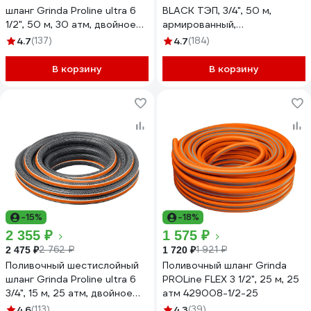
шланг Grinda Proline ultra 6
BLACK ТЭП, 3/4", 50 м,
1/2", 50 м, 30 атм, двойное
армированный,
армирование 429009-1/2-
морозостойкий 7558150
4.7
(137)
4.7
(184)
50
В корзину
В корзину
-15%
-18%
2 355 ₽
1 575 ₽
2 762 ₽
1 921 ₽
2 475 ₽
1 720 ₽
Поливочный шестислойный
Поливочный шланг Grinda
шланг Grinda Proline ultra 6
PROLine FLEX 3 1/2", 25 м, 25
3/4", 15 м, 25 атм, двойное
атм 429008-1/2-25
армирование 429009-3/4-15
4.6
(113)
4.3
(39)