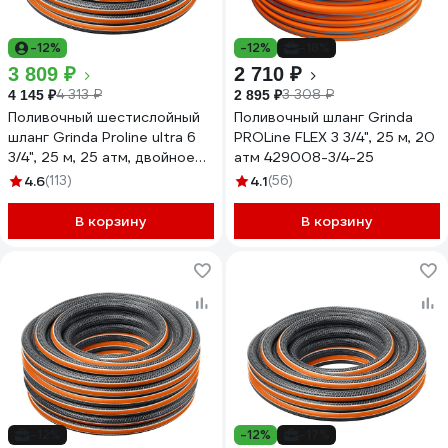
-12%
-12%
-18%
3 809 ₽
2 710 ₽
4 313 ₽
3 308 ₽
4 145 ₽
2 895 ₽
Поливочный шестислойный
Поливочный шланг Grinda
шланг Grinda Proline ultra 6
PROLine FLEX 3 3/4", 25 м, 20
3/4", 25 м, 25 атм, двойное
атм 429008-3/4-25
армирование 429009-3/4-
4.6
(113)
4.1
(56)
25
В корзину
В корзину
-12%
-12%
-17%