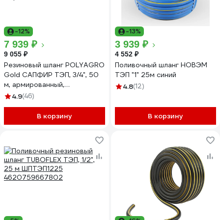
-12%
-13%
7 939 ₽
3 939 ₽
9 055 ₽
4 552 ₽
Резиновый шланг POLYAGRO
Поливочный шланг НОВЭМ
Gold САПФИР ТЭП, 3/4", 50
ТЭП "1" 25м синий
м, армированный,
4.8
(12)
трёхслойный,
4.9
(46)
морозостойкий 7559750
В корзину
В корзину