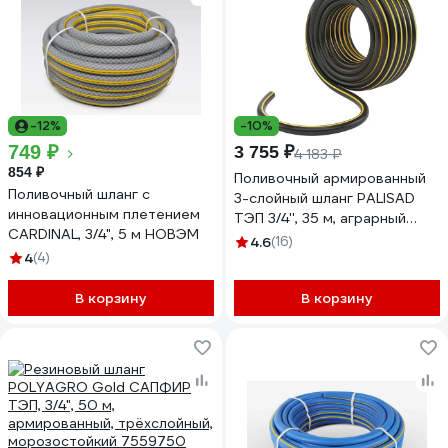
-12%
-10%
749 ₽
3 755 ₽
4 183 ₽
854 ₽
Поливочный армированный
Поливочный шланг с
3-слойный шланг PALISAD
инновационным плетением
ТЭП 3/4'', 35 м, аграрный
CARDINAL, 3/4", 5 м НОВЭМ
67113
4.6
(16)
4
(4)
В корзину
В корзину