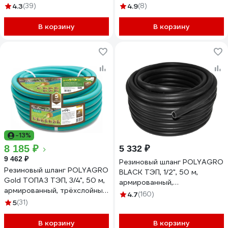
армирование 429009-1-25
4.3
(39)
4.9
(8)
В корзину
В корзину
-13%
8 185 ₽
5 332 ₽
9 462 ₽
Резиновый шланг POLYAGRO
Резиновый шланг POLYAGRO
BLACK ТЭП, 1/2", 50 м,
Gold ТОПАЗ ТЭП, 3/4", 50 м,
армированный,
армированный, трёхслойный,
морозостойкий 7558250
4.7
(160)
морозостойкий 7559550
5
(31)
В корзину
В корзину