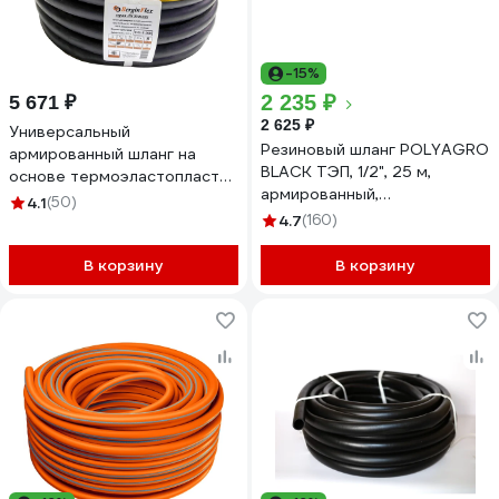
-15%
2 235 ₽
5 671 ₽
2 625 ₽
Универсальный
Резиновый шланг POLYAGRO
армированный шланг на
BLACK ТЭП, 1/2", 25 м,
основе термоэластопласта
армированный,
Berginflex 1", 25 м TPE-S-25B
4.1
(50)
морозостойкий 7558225
4.7
(160)
В корзину
В корзину