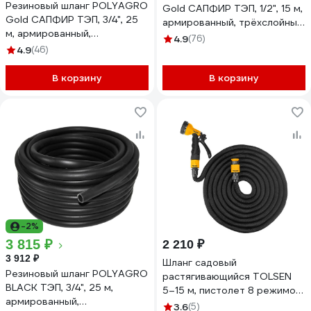
Резиновый шланг POLYAGRO
Gold САПФИР ТЭП, 1/2", 15 м,
Gold САПФИР ТЭП, 3/4", 25
армированный, трёхслойный,
м, армированный,
морозостойкий 7559415
4.9
(76)
трёхслойный,
4.9
(46)
морозостойкий 7559725
В корзину
В корзину
-2%
3 815 ₽
2 210 ₽
3 912 ₽
Шланг садовый
Резиновый шланг POLYAGRO
растягивающийся TOLSEN
BLACK ТЭП, 3/4", 25 м,
5–15 м, пистолет 8 режимов,
армированный,
коннектор 1/2 - 3/4" 57250
3.6
(5)