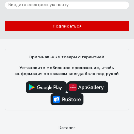
метров. Легко раскладывается, не хрупкий.
32 отзыва
Отзыв о QUATTRO ELEMENTI 241-222
Подписаться
23.05.2019
Нина С.
Недорогой, можно легко коммутировать с помощью
стандартных переходников с другими шлангами.
Оригинальные товары с гарантией!
Установите мобильное приложение, чтобы
информация по заказам всегда была под рукой
Каталог