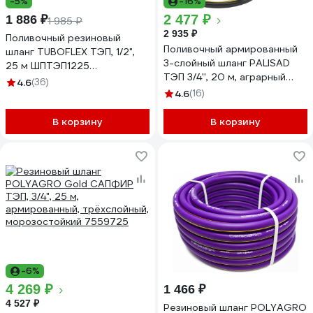
-5%
-16%
2 477 ₽
1 886 ₽
1 985 ₽
2 935 ₽
Поливочный резиновый
Поливочный армированный
шланг TUBOFLEX ТЭП, 1/2",
3-слойный шланг PALISAD
25 м ШПТЭП1225
ТЭП 3/4'', 20 м, аграрный
4620759667802
4.6
(36)
67112
4.6
(16)
В корзину
В корзину
-6%
4 269 ₽
1 466 ₽
4 527 ₽
Резиновый шланг POLYAGRO