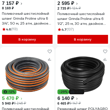
7 157 ₽
2 595 ₽
8 169 ₽
3 124 ₽
2 735 ₽
Поливочный шестислойный
Поливочный шестислойный
шланг Grinda Proline ultra 6
шланг Grinda Proline ultra 6
3/4", 50 м, 25 атм, двойное
1/2", 25 м, 30 атм, двойное
армирование 429009-3/4-
армирование 429009-1/2-25
4.6
(113)
4.7
(137)
50
В корзину
В корзину
-12%
-29%
-33%
5 470 ₽
6 140 ₽
6 246 ₽
9 147 ₽
5 940 ₽
6 465 ₽
Поливочный шестислойный
Резиновый шланг POLYAGRO