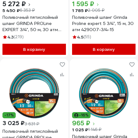
5 272 ₽
1 595 ₽
5 450 ₽
1 785 ₽
6 353 ₽
2 005 ₽
Поливочный пятислойный
Поливочный шланг Grinda
шланг GRINDA PROLine
Proline expert 5 3/4", 15 м, 30
EXPERT 3/4", 50 м, 30 атм
атм 429007-3/4-15
429007-3/4-50
4.3
(219)
4.5
(55)
В корзину
В корзину
-17%
-16%
965 ₽
3 025 ₽
3 631 ₽
1 025 ₽
1 146 ₽
Поливочный пятислойный
Поливочный шланг Grinda
шланг GRINDA PROLine