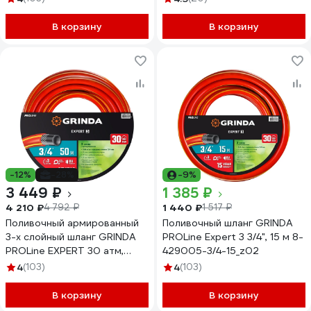
25_z02
В корзину
В корзину
-12%
-28%
-9%
3 449 ₽
1 385 ₽
4 210 ₽
1 440 ₽
4 792 ₽
1 517 ₽
Поливочный армированный
Поливочный шланг GRINDA
3-х слойный шланг GRINDA
PROLine Expert 3 3/4", 15 м 8-
PROLine EXPERT 30 атм,
429005-3/4-15_z02
3/4"х50м 8-429005-3/4-
4
(103)
4
(103)
50_z02
В корзину
В корзину