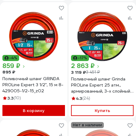
-4%
-17%
859 ₽
2 863 ₽
895 ₽
3 119 ₽
3 451 ₽
Поливочный шланг GRINDA
Поливочный шланг Grinda
PROLine Expert 3 1/2", 15 м 8-
PROLine Expert 25 атм.,
429005-1/2-15_z02
армированный, 3-х слойный,
1х25м 8-429005-1-25_z01
3.3
(10)
4.3
(24)
В корзину
Купить
Нет в наличии