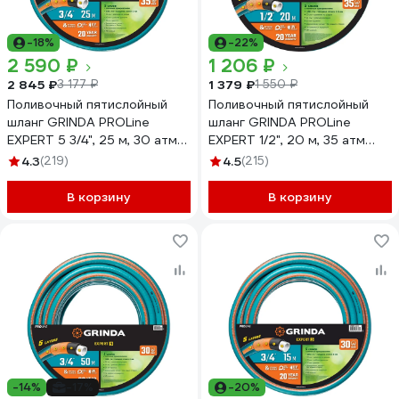
-18%
-22%
2 590 ₽
1 206 ₽
2 845 ₽
1 379 ₽
3 177 ₽
1 550 ₽
Поливочный пятислойный
Поливочный пятислойный
шланг GRINDA PROLine
шланг GRINDA PROLine
EXPERT 5 3/4", 25 м, 30 атм
EXPERT 1/2", 20 м, 35 атм
429007-3/4-25
429007-1/2-20
4.3
(219)
4.5
(215)
В корзину
В корзину
-14%
-17%
-20%