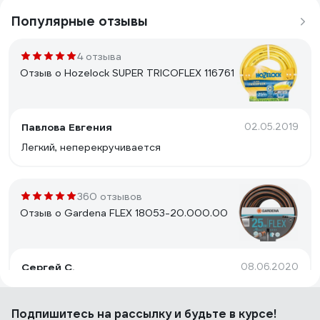
Популярные отзывы
4 отзыва
Отзыв о Hozelock SUPER TRICOFLEX 116761
Павлова Евгения
02.05.2019
Легкий, неперекручивается
360 отзывов
Отзыв о Gardena FLEX 18053-20.000.00
Сергей С.
08.06.2020
Очень хорошее армирование и материал: под
давлением перегнуть очень сложно, без давления,
Подпишитесь
на рассылку
и будьте в курсе!
конечно, проще, но при обычных условиях