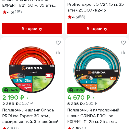
Proline expert 5 1/2", 15 м, 35
EXPERT 1/2", 50 м, 35 атм
атм 429007-1/2-15
429007-1/2-50
4.5
(215)
4.5
(55)
В корзину
В корзину
-14%
-16%
2 190 ₽
4 670 ₽
2 389 ₽
5 295 ₽
2 557 ₽
5 560 ₽
Поливочный шланг Grinda
Поливочный пятислойный
PROLine Expert 30 атм.,
шланг GRINDA PROLine
армированный, 3-х слойный,
EXPERT 1", 25 м, 25 атм
3/4х25м 8-429005-3/4-
429007-1-25
4
(103)
4.5
(20)