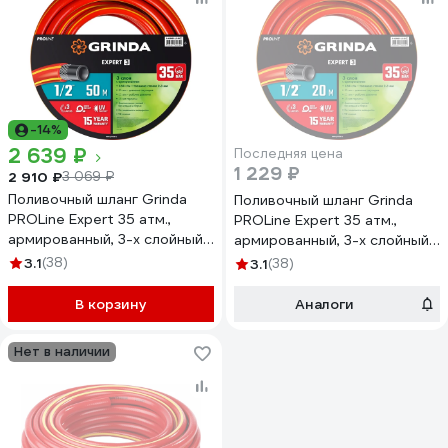
-14%
2 639 ₽
Последняя цена
1 229 ₽
2 910 ₽
3 069 ₽
Поливочный шланг Grinda
Поливочный шланг Grinda
PROLine Expert 35 атм.,
PROLine Expert 35 атм.,
армированный, 3-х слойный,
армированный, 3-х слойный,
1/2х50м 8-429005-1/2-
1/2х20м 8-429005-1/2-
3.1
(38)
3.1
(38)
50_z02
20_z02
В корзину
Аналоги
Нет в наличии