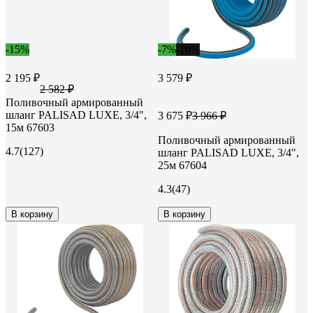
-15%
-7%
-10%
2 195 ₽
3 579 ₽
2 582 ₽
Поливочный армированный
шланг PALISAD LUXE, 3/4",
3 675 ₽
3 966 ₽
15м 67603
Поливочный армированный
4.7
(127)
шланг PALISAD LUXE, 3/4",
25м 67604
4.3
(47)
В корзину
В корзину