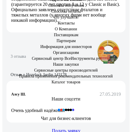
(гарантируется 20 лет против 8 и 12 у Classic и Basic).
Способы получения
Официально заявлено отсутствие фталатов и
Способы оплаты
тяжелых металлов (у многих фирм нет вообще
Что улучшить?
никакой информации).
Контакты
О Компании
Поставщикам
Партнерам
Информация для инвесторов
Организациям
3 отзыва
Сервисный центр ВсеИнструменты.ру
Наши закупки
Сервисные центры производителей
Отзыв о Hozelock Jardin 143178
Правила применения рекомендательных технологий
Каталог товаров
27.05.2019
Алсу Ш.
Наши соцсети
Очень удобный надёжный
Чат для бизнес-клиентов
Подать заявку