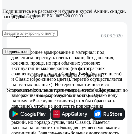
Подпишитесь
на рассылку
и будьте в курсе! Акции, скидки,
Отзыв о Gardena FLEX 18053-20.000.00
распродажи ждут!
08.06.2020
Сергей С.
Подписаться
Очень хорошее армирование и материал: под
давлением перегнуть очень сложно, без давления,
конечно, проще, но при обычных условиях
эксплуатации маловероятно (на фотографиях
сравнение со шлангами Gardena Basic (рыжего цвета)
Оригинальные товары с гарантией!
и Classic (серо-синего цвета), перегиб осуществляется
на пустых шлангах). Не теряет эластичности со
временем (есть защита от ультрафиолета). Допускает
Установите мобильное приложение, чтобы информация по
замораживание (морозоустойчивость). Однако воду
заказам всегда была под рукой
на зиму всё же лучше сливать (хотя бы сбрасывать
давление), чтобы не допустить повреждения
соединений. Хорошо заметен в траве (правда,
похуже, чем Gardena Basic, который практически весь
рыжий, но гораздо лучше, чем Classic). Имеется
насечка на внешних стенках для лучшего удержания
Каталог
соединений. Заявлена очень большая долговечность
Адреса магазинов