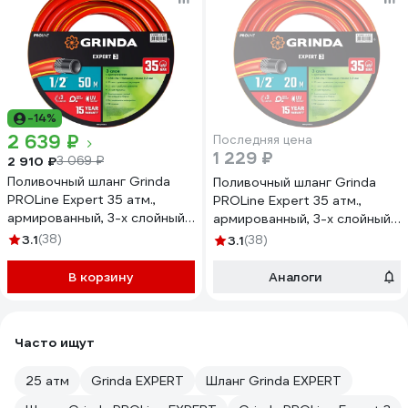
-14%
2 639 ₽
Последняя цена
1 229 ₽
2 910 ₽
3 069 ₽
Поливочный шланг Grinda
Поливочный шланг Grinda
PROLine Expert 35 атм.,
PROLine Expert 35 атм.,
армированный, 3-х слойный,
армированный, 3-х слойный,
1/2х50м 8-429005-1/2-
1/2х20м 8-429005-1/2-
3.1
(38)
3.1
(38)
50_z02
20_z02
В корзину
Аналоги
Часто ищут
25 атм
Grinda EXPERT
Шланг Grinda EXPERT