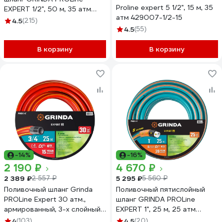
Proline expert 5 1/2", 15 м, 35
EXPERT 1/2", 50 м, 35 атм
атм 429007-1/2-15
429007-1/2-50
4.5
(215)
4.5
(55)
В корзину
В корзину
-14%
-16%
2 190 ₽
4 670 ₽
2 389 ₽
5 295 ₽
2 557 ₽
5 560 ₽
Поливочный шланг Grinda
Поливочный пятислойный
PROLine Expert 30 атм.,
шланг GRINDA PROLine
армированный, 3-х слойный,
EXPERT 1", 25 м, 25 атм
3/4х25м 8-429005-3/4-
429007-1-25
4
(103)
4.5
(20)