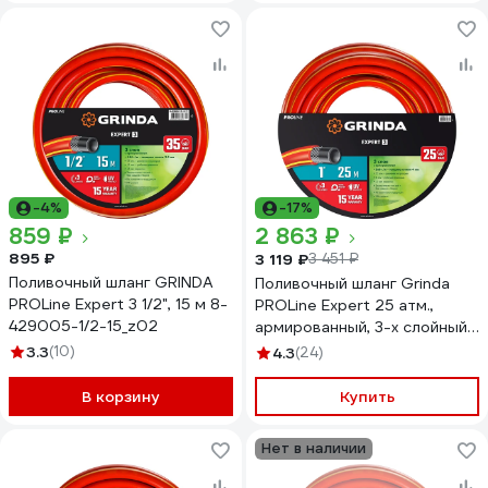
-4%
-17%
859 ₽
2 863 ₽
895 ₽
3 119 ₽
3 451 ₽
Поливочный шланг GRINDA
Поливочный шланг Grinda
PROLine Expert 3 1/2", 15 м 8-
PROLine Expert 25 атм.,
429005-1/2-15_z02
армированный, 3-х слойный,
1х25м 8-429005-1-25_z01
3.3
(10)
4.3
(24)
В корзину
Купить
Нет в наличии