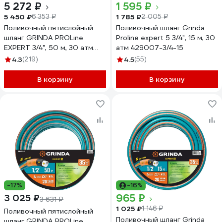
5 272 ₽
1 595 ₽
5 450 ₽
1 785 ₽
6 353 ₽
2 005 ₽
Поливочный пятислойный
Поливочный шланг Grinda
шланг GRINDA PROLine
Proline expert 5 3/4", 15 м, 30
EXPERT 3/4", 50 м, 30 атм
атм 429007-3/4-15
429007-3/4-50
4.3
(219)
4.5
(55)
В корзину
В корзину
-17%
-16%
965 ₽
3 025 ₽
3 631 ₽
1 025 ₽
1 146 ₽
Поливочный пятислойный
Поливочный шланг Grinda
шланг GRINDA PROLine