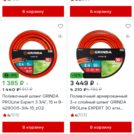
25_z02
В корзину
В корзину
-9%
-12%
-28%
1 385 ₽
3 449 ₽
1 440 ₽
4 210 ₽
1 517 ₽
4 792 ₽
Поливочный шланг GRINDA
Поливочный армированный
PROLine Expert 3 3/4", 15 м 8-
3-х слойный шланг GRINDA
429005-3/4-15_z02
PROLine EXPERT 30 атм,
3/4"х50м 8-429005-3/4-
4
(103)
4
(103)
50_z02
В корзину
В корзину