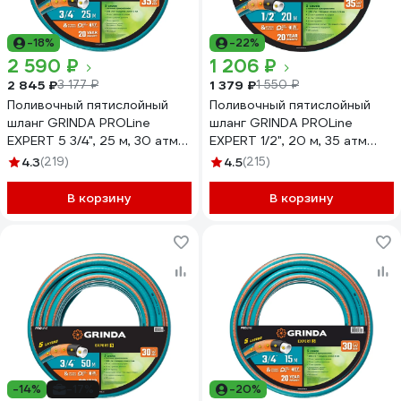
-18%
-22%
2 590 ₽
1 206 ₽
2 845 ₽
1 379 ₽
3 177 ₽
1 550 ₽
Поливочный пятислойный
Поливочный пятислойный
шланг GRINDA PROLine
шланг GRINDA PROLine
EXPERT 5 3/4", 25 м, 30 атм
EXPERT 1/2", 20 м, 35 атм
429007-3/4-25
429007-1/2-20
4.3
(219)
4.5
(215)
В корзину
В корзину
-14%
-17%
-20%