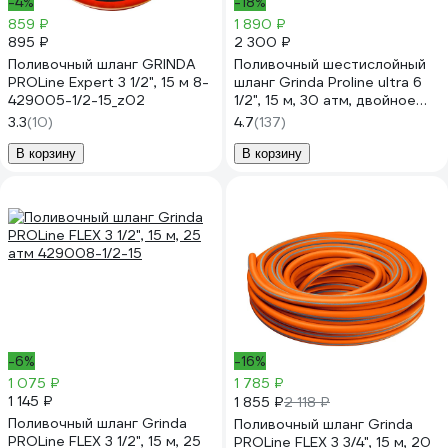
-4%
-18%
859 ₽
1 890 ₽
895 ₽
2 300 ₽
Поливочный шланг GRINDA
Поливочный шестислойный
PROLine Expert 3 1/2", 15 м 8-
шланг Grinda Proline ultra 6
429005-1/2-15_z02
1/2", 15 м, 30 атм, двойное
армирование 429009-1/2-15
3.3
(10)
4.7
(137)
В корзину
В корзину
-6%
-16%
1 075 ₽
1 785 ₽
1 145 ₽
1 855 ₽
2 118 ₽
Поливочный шланг Grinda
Поливочный шланг Grinda
PROLine FLEX 3 1/2", 15 м, 25
PROLine FLEX 3 3/4", 15 м, 20