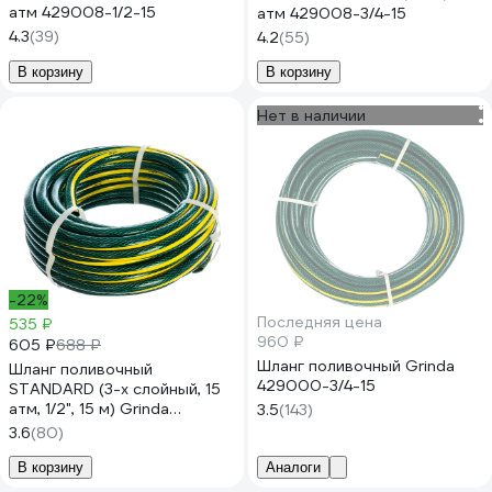
атм 429008-1/2-15
атм 429008-3/4-15
4.3
(39)
4.2
(55)
В корзину
В корзину
Нет в наличии
-22%
Последняя цена
535 ₽
960 ₽
605 ₽
688 ₽
Шланг поливочный Grinda
Шланг поливочный
429000-3/4-15
STANDARD (3-х слойный, 15
атм, 1/2", 15 м) Grinda
3.5
(143)
429000-1/2-15
3.6
(80)
В корзину
Аналоги