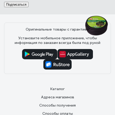
атмосферах на входе дает ширину зоны полива
Подписаться
примерно 4 метра (по 2 метра в каждую сторону от
шланга). При четырех атмосферах дает где-то 6
метров. Легко раскладывается, не хрупкий.
Оригинальные товары с гарантией!
32 отзыва
Установите мобильное приложение, чтобы
информация по заказам всегда была под рукой
Отзыв о QUATTRO ELEMENTI 241-222
23.05.2019
Нина С.
Недорогой, можно легко коммутировать с помощью
стандартных переходников с другими шлангами.
Каталог
Адреса магазинов
Способы получения
Способы оплаты