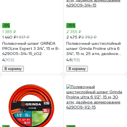
-9%
-15%
1 385 ₽
2 355 ₽
1 440 ₽
2 475 ₽
1 517 ₽
2 762 ₽
Поливочный шланг GRINDA
Поливочный шестислойный
PROLine Expert 3 3/4", 15 м 8-
шланг Grinda Proline ultra 6
429005-3/4-15_z02
3/4", 15 м, 25 атм, двойное
армирование 429009-3/4-15
4
(103)
4.6
(113)
В корзину
В корзину