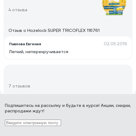
4 отзыва
Отзыв о Hozelock SUPER TRICOFLEX 116761
02.05.2019
Павлова Евгения
Легкий, неперекручивается
7 отзывов
Подпишитесь
на рассылку
и будьте в курсе! Акции, скидки,
Отзыв о QUATTRO ELEMENTI 241-215
распродажи ждут!
19.09.2016
Ходарин Игорь Николаевич
Нет падения давления при длине 15 метров, т.е.
поливает равномерно по всей длине. При двух