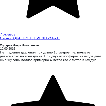
7 отзывов
Отзыв о QUATTRO ELEMENTI 241-215
Ходарин Игорь Николаевич
19.09.2016
Нет падения давления при длине 15 метров, т.е. поливает
равномерно по всей длине. При двух атмосферах на входе дает
ширину зоны полива примерно 4 метра (по 2 метра в каждую
сторону от шланга). При четырех атмосферах дает где-то 6
метров. Легко раскладывается, не хрупкий.