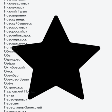
Нижневартовск
Нижнекамск
Нижний Тагил
Нововоронеж
Новокузнецк
Новокуйбышевск
Новомосковск
Новороссийск
Новочебоксарск
Новочеркасск
Новошахтинск
Ногинск
Обнинск
Обь
Одинцово
Озёры
Октябрьский
Омск
Оренбург
Орехово-Зуево
Орёл
Острогожск
Павловский Посад
Пенза
Первоуральск
Пересвет
Переславль-Залесский
Петрозаводск