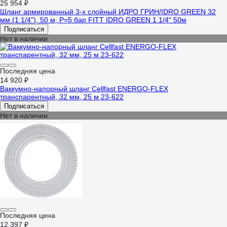
25 954 ₽
Шланг армированный 3-х слойный ИДРО ГРИН/IDRO GREEN 32
мм (1 1/4"), 50 м, Р=5 бар FITT IDRO GREEN 1 1/4" 50м
Подписаться
Нет в наличии
Последняя цена
14 920 ₽
Ваккумно-напорный шланг Cellfast ENERGO-FLEX
транспарентный, 32 мм, 25 м 23-622
Подписаться
Нет в наличии
Последняя цена
12 397 ₽