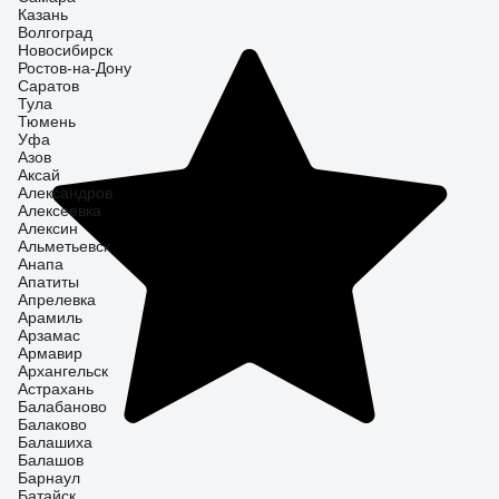
Казань
Волгоград
Новосибирск
Ростов-на-Дону
Саратов
Тула
Тюмень
Уфа
Азов
Аксай
Александров
Алексеевка
Алексин
Альметьевск
Анапа
Апатиты
Апрелевка
Арамиль
Арзамас
Армавир
Архангельск
Астрахань
Балабаново
Балаково
Балашиха
Балашов
Барнаул
Батайск