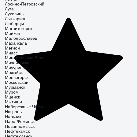
Лосино-Петровский
Луга
Луховицы
Лыткарино
Люберцы
Магнитогорск
Майкоп
Малоярославец
Махачкала
Мегион
Миасс
Минеральные Воды
Михайловка
Мичуринск
Можайск
Мончегорск
Московский
Мурманск
Муром
Мценск
Мытищи
Набережные Челны
Назрань
Нальчик
Наро-Фоминск
Невинномысск
Нефтекамск
Нефтеюганск