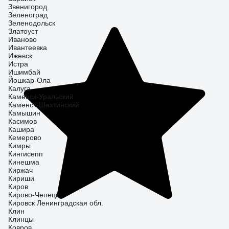
Звенигород
Зеленоград
Зеленодольск
Златоуст
Иваново
Ивантеевка
Ижевск
Истра
Ишимбай
Йошкар-Ола
Калуга
Каменск-Уральский
Каменск-Шахтинский
Камышин
Касимов
Кашира
Кемерово
Кимры
Кингисепп
Кинешма
Киржач
Кириши
Киров
Кирово-Чепецк
Кировск Ленинградская обл.
Клин
Клинцы
Ковров