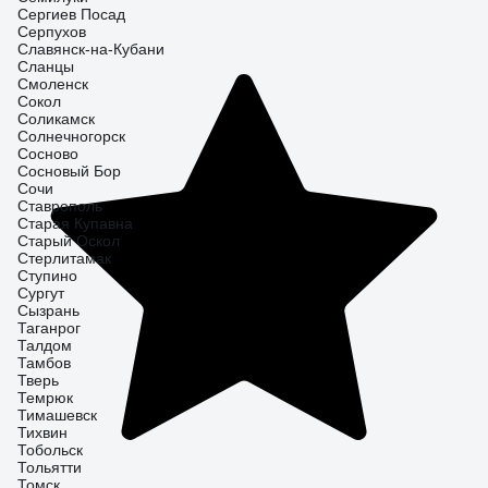
Сергиев Посад
Серпухов
Славянск-на-Кубани
Сланцы
Смоленск
Сокол
Соликамск
Солнечногорск
Сосново
Сосновый Бор
Сочи
Ставрополь
Старая Купавна
Старый Оскол
Стерлитамак
Ступино
Сургут
Сызрань
Таганрог
Талдом
Тамбов
Тверь
Темрюк
Тимашевск
Тихвин
Тобольск
Тольятти
Томск