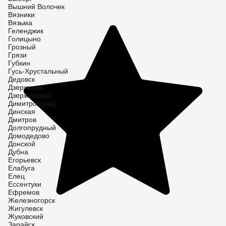
Вышний Волочек
Вязники
Вязьма
Геленджик
Голицыно
Грозный
Грязи
Губкин
Гусь-Хрустальный
Дедовск
Дзержинск
Дзержинский
Димитровград
Динская
Дмитров
Долгопрудный
Домодедово
Донской
Дубна
Егорьевск
Елабуга
Елец
Ессентуки
Ефремов
Железногорск
Жигулевск
Жуковский
Зарайск