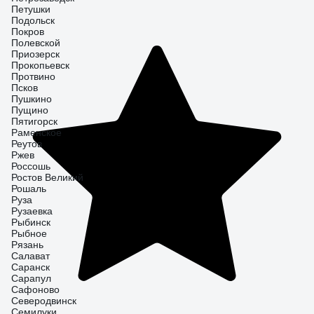
Петушки
Подольск
Покров
Полевской
Приозерск
Прокопьевск
Протвино
Псков
Пушкино
Пущино
Пятигорск
Раменское
Реутов
Ржев
Россошь
Ростов Великий
Рошаль
Руза
Рузаевка
Рыбинск
Рыбное
Рязань
Салават
Саранск
Сарапул
Сафоново
Северодвинск
Семилуки