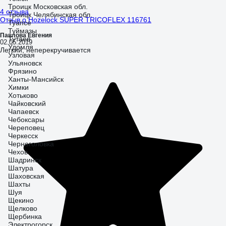
Троицк Московская обл.
4 отзыва
Троицк Челябинская обл.
Отзыв о Hozelock SUPER TRICOFLEX 116761
Туапсе
Туймазы
Павлова Евгения
Тутаев
02.05.2019
Удомля
Легкий, неперекручивается
Узловая
Ульяновск
Фрязино
Ханты-Мансийск
Химки
Хотьково
Чайковский
Чапаевск
Чебоксары
Череповец
Черкесск
Черноголовка
Чехов
Шадринск
Шатура
Шаховская
Шахты
Шуя
Щекино
Щелково
Щербинка
Электрогорск