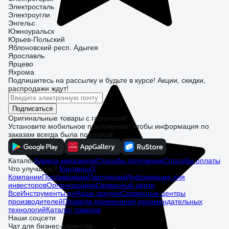
Электросталь
Электроугли
Энгельс
Южноуральск
Юрьев-Польский
Яблоновский респ. Адыгея
Ярославль
Ярцево
Яхрома
Подпишитесь
на рассылку
и будьте в курсе! Акции, скидки,
распродажи ждут!
Подписаться
Оригинальные товары с гарантией!
Установите мобильное приложение, чтобы информация по
заказам всегда была под рукой
Каталог
Адреса магазинов
Способы получения
Способы оплаты
Что улучшить?
Контакты
О
Компании
Поставщикам
Партнерам
Информация для
инвесторов
Организациям
Сервисный центр
ВсеИнструменты.ру
Наши закупки
Сервисные центры
производителей
Правила применения рекомендательных
технологий
Каталог товаров
Наши соцсети
Чат для бизнес-клиентов