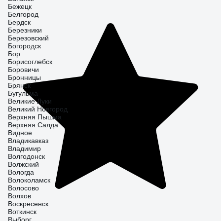
Бежецк
Белгород
Бердск
Березники
Березовский
Богородск
Бор
Борисоглебск
Боровичи
Бронницы
Брянск
Бугульма
Великие Луки
Великий Новгород
Верхняя Пышма
Верхняя Салда
Видное
Владикавказ
Владимир
Волгодонск
Волжский
Вологда
Волоколамск
Волосово
Волхов
Воскресенск
Воткинск
Выборг