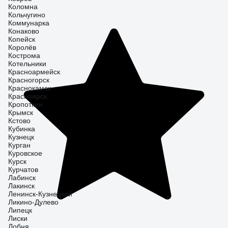
Коломна
Кольчугино
Коммунарка
Конаково
Копейск
Королёв
Кострома
Котельники
Красноармейск
Красногорск
Краснокамск
Красноярск
Кропоткин
Крымск
Кстово
Кубинка
Кузнецк
Курган
Куровское
Курск
Курчатов
Лабинск
Лакинск
Ленинск-Кузнецкий
Ликино-Дулево
Липецк
Лиски
Лобня