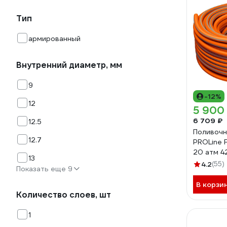
Тип
армированный
Внутренний диаметр, мм
9
-12%
12
5 900
6 709 ₽
12.5
Поливочн
12.7
PROLine F
20 атм 4
13
4.2
(55)
Показать еще 9
В корзи
Количество слоев, шт
1