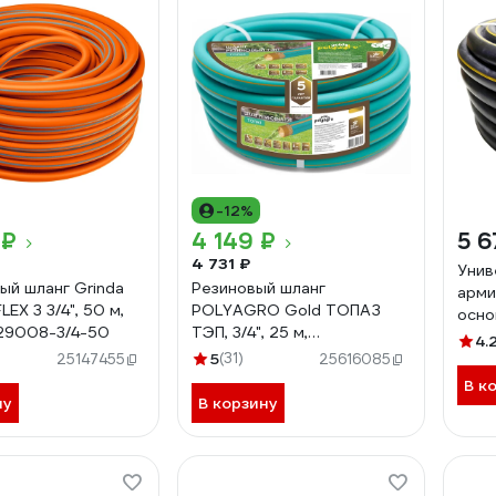
-12%
 ₽
4 149 ₽
5 6
4 731 ₽
Унив
ый шланг Grinda
Резиновый шланг
арми
LEX 3 3/4", 50 м,
POLYAGRO Gold ТОПАЗ
осно
29008-3/4-50
ТЭП, 3/4", 25 м,
Bergi
4.
армированный,
5
(31)
25B
25147455
25616085
трёхслойный,
В к
морозостойкий 7559525
ну
В корзину