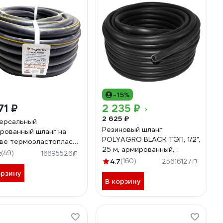
-15%
71 ₽
2 235 ₽
2 625 ₽
ерсальный
Резиновый шланг
рованный шланг на
POLYAGRO BLACK ТЭП, 1/2",
ве термоэластопласта
25 м, армированный,
nflex 1", 25 м TPE-S-
2
(49)
16695526
морозостойкий 7558225
4.7
(160)
25616127
орзину
В корзину