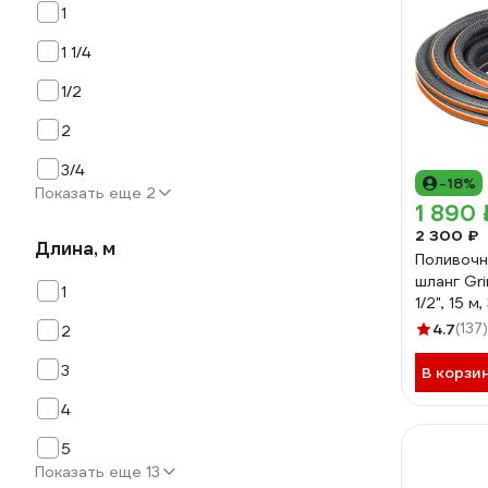
1
1 1/4
1/2
2
3/4
-18%
Показать еще 2
1 890 
2 300 ₽
Длина, м
Поливочн
шланг Gri
1
1/2", 15 
армирова
4.7
(137)
2
15
3
В корзи
4
5
Показать еще 13