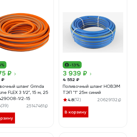
6%
-13%
75 ₽
3 939 ₽
 ₽
4 552 ₽
вочный шланг Grinda
Поливочный шланг НОВЭМ
ne FLEX 3 1/2", 15 м, 25
ТЭП "1" 25м синий
429008-1/2-15
4.8
(12)
20629132
3
(39)
25147461
В корзину
орзину