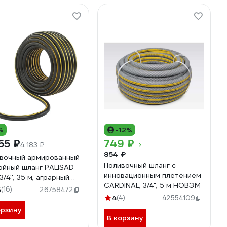
%
-12%
55 ₽
749 ₽
4 183 ₽
854 ₽
вочный армированный
Поливочный шланг с
ойный шланг PALISAD
инновационным плетением
/4'', 35 м, аграрный
CARDINAL, 3/4", 5 м НОВЭМ
3
6
(16)
26758472
4
(4)
42554109
орзину
В корзину