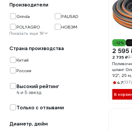
Производители
Grinda
PALISAD
POLYAGRO
НОВЭМ
Показать еще 18
-12%
Страна производства
2 595 
2 735 ₽
3 
Китай
Поливочн
шланг Gri
Россия
1/2", 25 
армирова
4.7
(137)
Высокий рейтинг
25
4 и 5 звезд
В корзи
Только с отзывами
Диаметр, дюйм