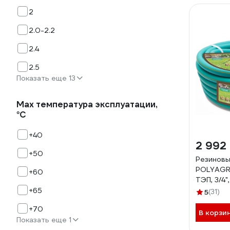
2
2.0-2.2
2.4
2.5
Показать еще 13
Мах температура эксплуатации,
°С
+40
2 992
+50
Резиновы
POLYAGR
+60
ТЭП, 3/4",
армирова
+65
5
(31)
трёхслой
+70
морозост
В корзи
Показать еще 1