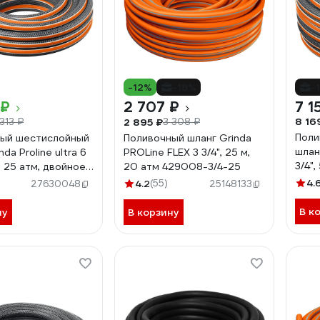
-12%
-18%
-
 ₽
2 707 ₽
7 1
8 16
2 895 ₽
 313 ₽
3 308 ₽
Поли
ый шестислойный
Поливочный шланг Grinda
шланг
nda Proline ultra 6
PROLine FLEX 3 3/4", 25 м,
3/4",
м, 25 атм, двойное
20 атм 429008-3/4-25
арми
ние 429009-3/4-
4.
4.2
(55)
27630048
25148133
50
В к
ну
В корзину