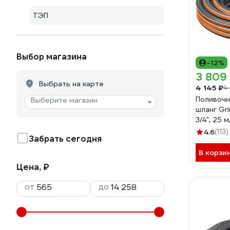
ТЭП
Выбор магазина
-12%
3 809
Выбрать на карте
4 145 ₽
4
Поливочн
Выберите магазин
шланг Gri
3/4", 25 
армирова
4.6
(113)
Забрать сегодня
25
В корзи
Цена, ₽
от
до