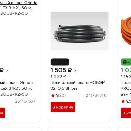
-10%
-
 ₽
1 505 ₽
1 0
1 663 ₽
1 145
ый шланг Grinda
Поливочный шланг НОВЭМ
Поли
LEX 3 1/2", 50 м,
32-0,5 ВГ 5м
PROLi
29008-1/2-50
атм 
4
(22)
24178431
4.
25146465
В корзину
ну
В к