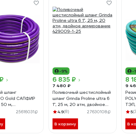
-9%
-
 ₽
6 835 ₽
8 1
7 480 ₽
9 46
й шланг
Поливочный шестислойный
Рези
O Gold САПФИР
шланг Grinda Proline ultra 6
POL
 50 м,
1", 25 м, 20 атм, двойное
ТЭП, 
нный,
армирование 429009-1-25
арми
4.9
(8)
5
(
25616031
27630108
ный,
трёх
тойкий 7559750
моро
ну
В корзину
В к