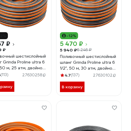
12%
-12%
57 ₽
5 470 ₽
9 ₽
5 940 ₽
6 246 ₽
вочный шестислойный
Поливочный шестислойный
 Grinda Proline ultra 6
шланг Grinda Proline ultra 6
 50 м, 25 атм, двойное
1/2", 50 м, 30 атм, двойное
рование 429009-3/4-
армирование 429009-1/2-
6
(113)
27630258
4.7
(137)
27630102
50
орзину
В корзину