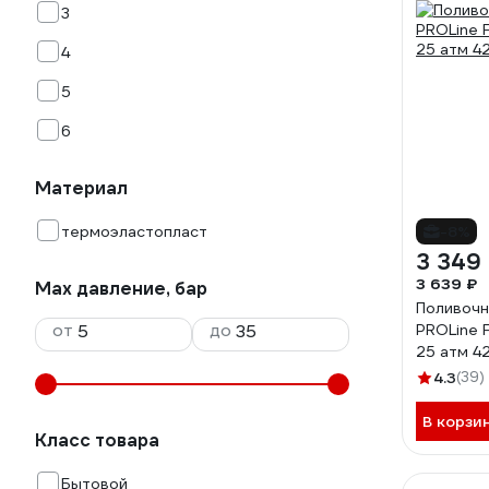
3
4
5
6
Материал
термоэластопласт
-8%
3 349
3 639 ₽
Max давление, бар
Поливочн
от
до
PROLine F
25 атм 4
4.3
(39)
В корзи
Класс товара
Бытовой