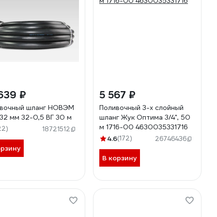
639 ₽
5 567 ₽
вочный шланг НОВЭМ
Поливочный 3-х слойный
32 мм 32-0,5 ВГ 30 м
шланг Жук Оптима 3/4", 50
м 1716-00 4630035331716
22)
18721512
4.6
(172)
26746436
орзину
В корзину