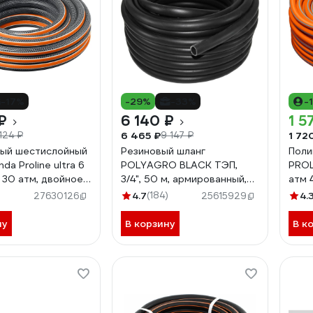
-17%
-29%
-33%
-
₽
6 140 ₽
1 5
6 465 ₽
1 72
124 ₽
9 147 ₽
ый шестислойный
Резиновый шланг
Поли
nda Proline ultra 6
POLYAGRO BLACK ТЭП,
PROLi
м, 30 атм, двойное
3/4", 50 м, армированный,
атм 
ние 429009-1/2-
морозостойкий 7558150
4.7
(184)
4.
27630126
25615929
ну
В корзину
В к