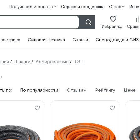
Получение и оплата
Сервис и поддержка
О нас
Инве
Избранное
лектрика
Силовая техника
Станки
Спецодежда и СИЗ
ения
Шланги
Армированные
ТЭП
/
/
/
в
ь по:
По популярности
Отзывам
Рейтингу
Цене