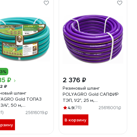
13%
85 ₽
2 376 ₽
2 ₽
Резиновый шланг
новый шланг
POLYAGRO Gold САПФИР
YAGRO Gold ТОПАЗ
ТЭП, 1/2", 25 м,
3/4", 50 м,
армированный,
4.9
(76)
25616001
рованный,
31)
трёхслойный,
25616019
слойный,
морозостойкий 7559425
В корзину
зостойкий 7559550
орзину