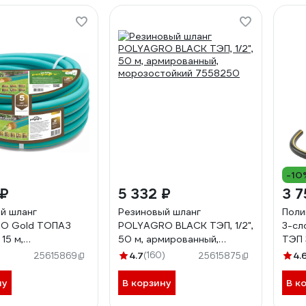
-10
 ₽
5 332 ₽
3 7
й шланг
Резиновый шланг
Поли
O Gold ТОПАЗ
POLYAGRO BLACK ТЭП, 1/2",
3-сл
 15 м,
50 м, армированный,
ТЭП 3
нный,
морозостойкий 7558250
6711
4.7
(160)
4.
25615869
25615875
ный,
ойкий 7559515
ну
В корзину
В к