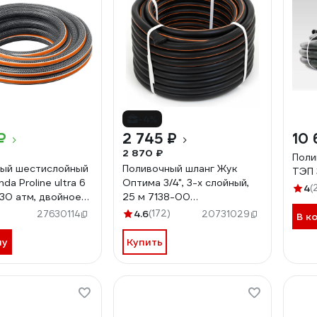
-4%
₽
2 745 ₽
10 
2 870 ₽
Поли
ый шестислойный
Поливочный шланг Жук
ТЭП 
nda Proline ultra 6
Оптима 3/4", 3-х слойный,
4
(
м, 30 атм, двойное
25 м 7138-00
ние 429009-1/2-
4630035337138
4.6
(172)
27630114
20731029
В к
ну
Купить