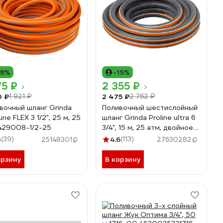
18%
-15%
75 ₽
2 355 ₽
0 ₽
2 475 ₽
1 921 ₽
2 762 ₽
вочный шланг Grinda
Поливочный шестислойный
ne FLEX 3 1/2", 25 м, 25
шланг Grinda Proline ultra 6
429008-1/2-25
3/4", 15 м, 25 атм, двойное
армирование 429009-3/4-
3
(39)
4.6
(113)
25148301
27630282
15
орзину
В корзину