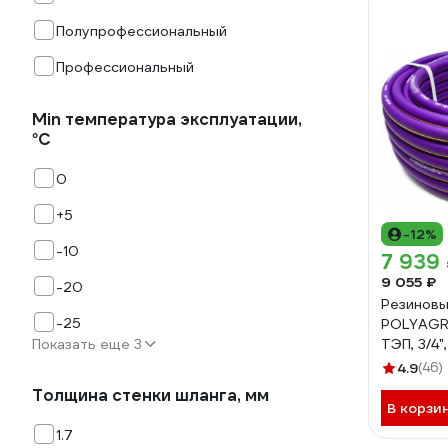
Полупрофессиональный
Профессиональный
Min температура эксплуатации,
°С
0
+5
-12%
-10
7 939
9 055 ₽
-20
Резиновы
-25
POLYAGR
Показать еще 3
ТЭП, 3/4",
армирова
4.9
(46)
трёхслой
Толщина стенки шланга, мм
морозос
В корзи
1.7