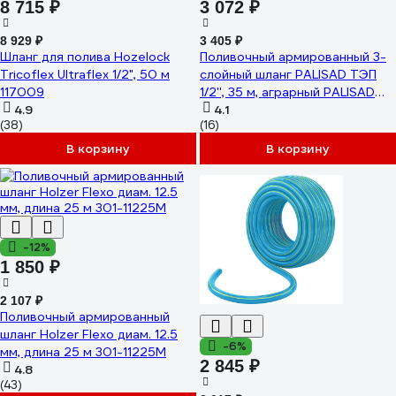
8 715 ₽
3 072 ₽
8 929 ₽
3 405 ₽
Шланг для полива Hozelock
Поливочный армированный 3-
Tricoflex Ultraflex 1/2", 50 м
слойный шланг PALISAD ТЭП
117009
1/2'', 35 м, аграрный PALISAD
4.9
67111
4.1
(38)
(16)
В корзину
В корзину
-12%
1 850 ₽
2 107 ₽
Поливочный армированный
шланг Holzer Flexo диам. 12.5
-6%
мм, длина 25 м 301-11225M
2 845 ₽
4.8
(43)