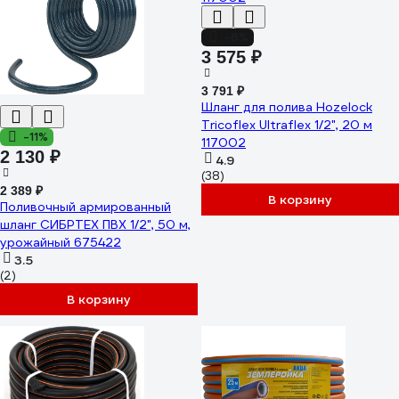
-6%
3 575 ₽
3 791 ₽
Шланг для полива Hozelock
Tricoflex Ultraflex 1/2", 20 м
-11%
117002
2 130 ₽
4.9
(38)
2 389 ₽
В корзину
Поливочный армированный
шланг СИБРТЕХ ПВХ 1/2", 50 м,
урожайный 675422
3.5
(2)
В корзину