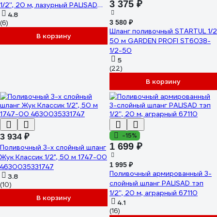
3 375 ₽
1/2'', 20 м, лазурный PALISAD
67106
4.8
3 580 ₽
(6)
Шланг поливочный STARTUL 1/2
В корзину
50 м GARDEN PROFI ST6038-
1/2-50
5
(22)
В корзину
-15%
3 934 ₽
1 699 ₽
Поливочный 3-х слойный шланг
Жук Классик 1/2", 50 м 1747-00
1 995 ₽
4630035331747
Поливочный армированный 3-
3.8
слойный шланг PALISAD тэп
(10)
1/2'', 20 м, аграрный 67110
В корзину
4.1
(16)