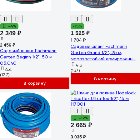
-4%
-15%
2 349 ₽
1 525 ₽
1 784 ₽
2 456 ₽
Садовый шланг Fachmann
Садовый шланг Fachmann
Garten Grand 1/2", 25 м,
Garten Beginn 1/2", 50 м
морозостойкий армированный
05.040
05.044
4.6
4.4
(167)
(127)
В корзину
В корзину
-12%
2 665 ₽
3 035 ₽