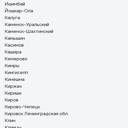
Ишимбай
Йошкар-Ола
Калуга
Каменск-Уральский
Каменск-Шахтинский
Камышин
Касимов
Кашира
Кемерово
Кимры
Кингисепп
Кинешма
Киржач
Кириши
Киров
Кирово-Чепецк
Кировск Ленинградская обл.
Клин
Клинцы