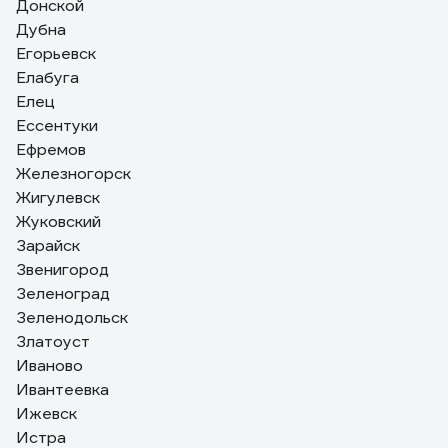
Донской
Дубна
Егорьевск
Елабуга
Елец
Ессентуки
Ефремов
Железногорск
Жигулевск
Жуковский
Зарайск
Звенигород
Зеленоград
Зеленодольск
Златоуст
Иваново
Ивантеевка
Ижевск
Истра