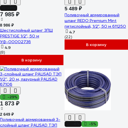
-11%
5 489 ₽
7 985 ₽
Поливочный армированный
шланг REDO Premium Mint
8 986 ₽
пятислойный, 1/2", 50 м 611250
Шестислойный шланг ЗПШ
4.7
PRESTIGE 1/2", 50 м
(22)
УФ-00002736
В корзину
4.9
(8)
В корзину
-29%
1 873 ₽
2 649 ₽
Поливочный армированный 3-
-6%
-5%
слойный шланг PALISAD ТЭП