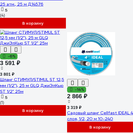
25 атм., 25 м Д14576
5
(4)
В корзину
-6%
3 591 ₽
3 801 ₽
Шланг СТИМУЛ/STIMUL ST 12,5
мм (1/2"), 25 м GLQ ДжиЭлКью
-14%
ST 1/2" 25м
2 866 ₽
5
(1)
3 319 ₽
В корзину
Садовый шланг Cellfast IDEAL 4
слоя, 1/2, 20 м 10-240
В корзину