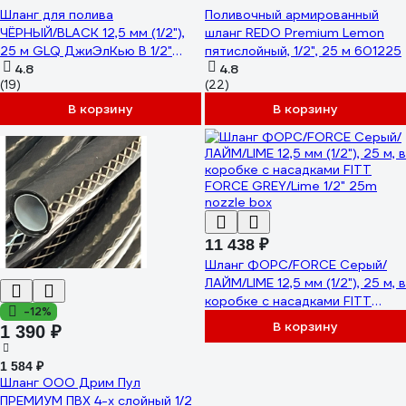
Шланг для полива
Поливочный армированный
ЧЁРНЫЙ/BLACK 12,5 мм (1/2"),
шланг REDO Premium Lemon
25 м GLQ ДжиЭлКью B 1/2"
пятислойный, 1/2", 25 м 601225
25m
4.8
4.8
(19)
(22)
В корзину
В корзину
11 438 ₽
Шланг ФОРС/FORCE Серый/
ЛАЙМ/LIME 12,5 мм (1/2"), 25 м, в
коробке с насадками FITT
-12%
FORCE GREY/Lime 1/2" 25m
В корзину
1 390 ₽
nozzle box
1 584 ₽
Шланг ООО Дрим Пул
ПРЕМИУМ ПВХ 4-х слойный 1/2