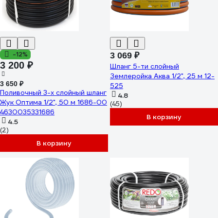
-12%
3 069 ₽
3 200 ₽
Шланг 5-ти слойный
Землеройка Аква 1/2", 25 м 12-
3 650 ₽
525
Поливочный 3-х слойный шланг
4.8
Жук Оптима 1/2", 50 м 1686-00
(45)
4630035331686
В корзину
4.5
(2)
В корзину