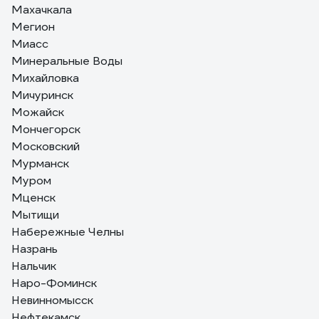
Махачкала
Мегион
Миасс
Минеральные Воды
Михайловка
Мичуринск
Можайск
Мончегорск
Московский
Мурманск
Муром
Мценск
Мытищи
Набережные Челны
Назрань
Нальчик
Наро-Фоминск
Невинномысск
Нефтекамск