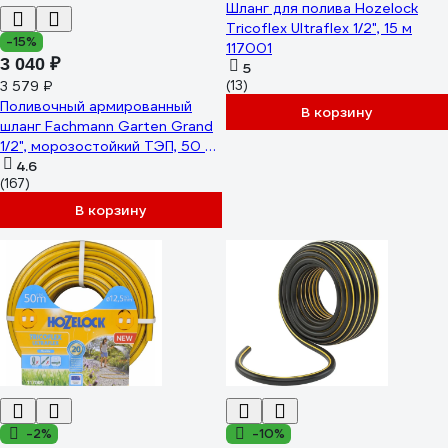
Шланг для полива Hozelock
Tricoflex Ultraflex 1/2", 15 м
-15%
117001
3 040 ₽
5
3 579 ₽
(13)
Поливочный армированный
В корзину
шланг Fachmann Garten Grand
1/2", морозостойкий ТЭП, 50 м,
3-х слойный, 12,5 мм 05.058
4.6
(167)
В корзину
-2%
-10%