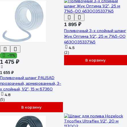
1 895 ₽
Поливочный 3-х слойный шланг
Жук Оптима 1/2", 25 м 7145-00
4630035337145
4.5
(2)
-11%
В корзину
1 475 ₽
1 655 ₽
Поливочный шланг PALISAD
прозрачный, армированный, 3-
х слойный, 1/2", 15 м 67360
4.8
(5)
В корзину