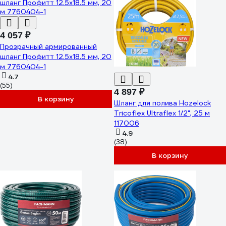
4 057 ₽
Прозрачный армированный
шланг Профитт 12.5х18.5 мм, 20
м 7760404-1
4.7
(55)
4 897 ₽
В корзину
Шланг для полива Hozelock
Tricoflex Ultraflex 1/2", 25 м
117006
4.9
(38)
В корзину