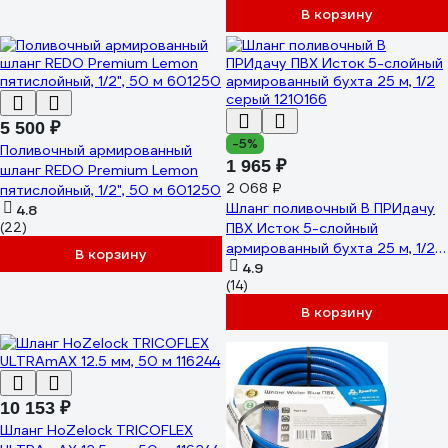
В корзину
5 500 ₽
-5%
Поливочный армированный
1 965 ₽
шланг REDO Premium Lemon
2 068 ₽
пятислойный, 1/2", 50 м 601250
Шланг поливочный В ПРИдачу
4.8
(22)
ПВХ Исток 5-слойный
армированный бухта 25 м, 1/2
В корзину
серый 1210166
4.9
(14)
В корзину
10 153 ₽
Шланг HoZelock TRICOFLEX