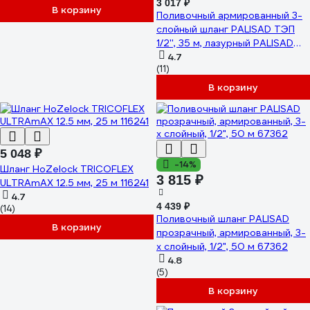
3 017 ₽
В корзину
Поливочный армированный 3-
слойный шланг PALISAD ТЭП
1/2'', 35 м, лазурный PALISAD
67107
4.7
(11)
В корзину
5 048 ₽
-14%
Шланг HoZelock TRICOFLEX
3 815 ₽
ULTRAmAX 12.5 мм, 25 м 116241
4.7
4 439 ₽
(14)
Поливочный шланг PALISAD
В корзину
прозрачный, армированный, 3-
х слойный, 1/2", 50 м 67362
4.8
(5)
В корзину