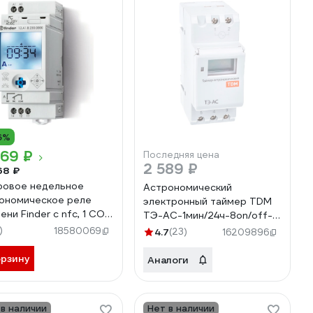
6%
169 ₽
Последняя цена
2 589 ₽
68 ₽
овое недельное
Астрономический
ономическое реле
электронный таймер TDM
ени Finder c nfc, 1 CO
ТЭ-АС-1мин/24ч-8on/off-
. 16а, 12A182300000
16А-DIN SQ1503-0023
)
18580069
4.7
(23)
16209896
орзину
Аналоги
 в наличии
Нет в наличии