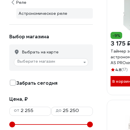
Реле
Астрономическое реле
-9%
Выбор магазина
3 175 
Таймер э
Выбрать на карте
астроном
Выберите магазин
АS PROxi
4.8
(17)
В корзи
Забрать сегодня
Цена, ₽
от
до