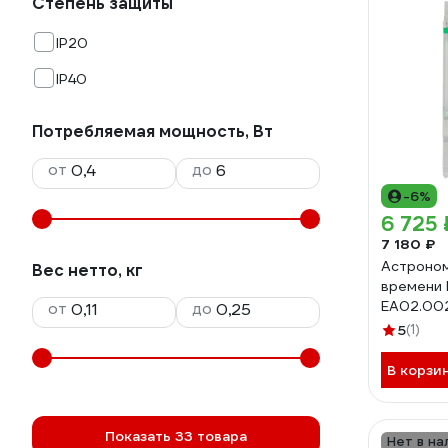
Степень защиты
IP20
IP40
Потребляемая мощность, Вт
от
до
-6%
6 725 
7 180 ₽
Астроно
Вес нетто, кг
времени 
EA02.00
от
до
5
(1)
В корзи
Показать 33 товара
Нет в на