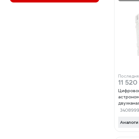
Последня
11 520
Цифрово
астроном
двухкана
ELKO EP 
3408999
подключе
2.4GHz, 
Аналоги
КА-0000