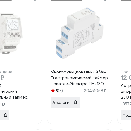
я цена
Многофункциональный Wi-
Посл
 ₽
12 
Fi астрономический таймер
Новатек-Электро ЕМ-130
й
Астр
3425680130
5
(7)
20451058
ический
цифр
льный таймер
230 
Аналоги
SHT-13/2
4126
1
357
ние по Wi-Fi
AC/DC 24-240V
Под
3108