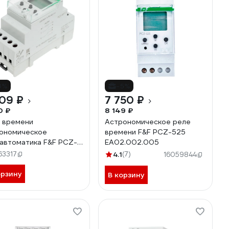
3%
-5%
09 ₽
7 750 ₽
0 ₽
8 149 ₽
 времени
Астрономическое реле
ономическое
времени F&F PCZ-525
автоматика F&F PCZ-
EA02.002.005
1 двухканальное /
63317
4.1
(7)
16059844
чное/недельное
им работы
орзину
В корзину
раивается для каждого
ла), коррекция
ени вкл/выкл,
.002.017