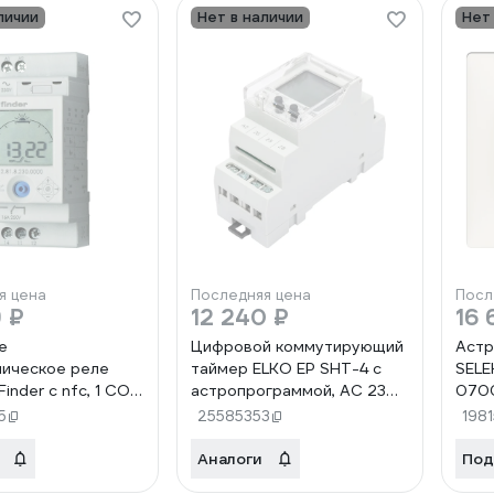
личии
Нет в наличии
Нет
я цена
Последняя цена
Посл
 ₽
12 240 ₽
16 
е
Цифровой коммутирующий
Астр
ическое реле
таймер ELKO EP SHT-4 с
SELE
inder c nfc, 1 CO
астропрограммой, AC 230V
070
, = 110-230В Ac
00000000115
5
25585353
198
00000
Аналоги
Под