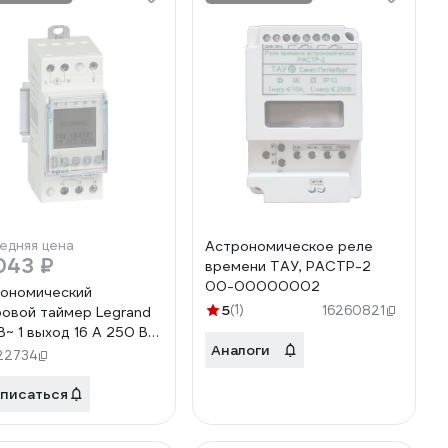
едняя цена
Астрономическое реле
043 ₽
времени ТАУ, РАСТР-2
00-00000002
ономический
5
(1)
16260821
овой таймер Legrand
В~ 1 выход 16 А 250 В~
Аналоги
54
22734
писаться