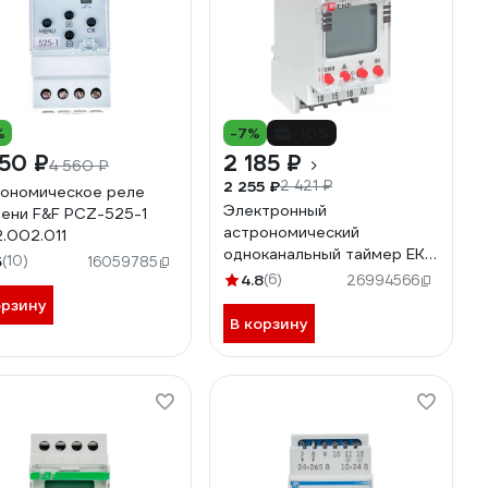
%
-7%
-10%
50 ₽
2 185 ₽
4 560 ₽
2 255 ₽
2 421 ₽
ономическое реле
Электронный
ени F&F PCZ-525-1
астрономический
.002.011
одноканальный таймер EKF
5
(10)
16059785
TM-AS tm-as-1
4.8
(6)
26994566
орзину
В корзину