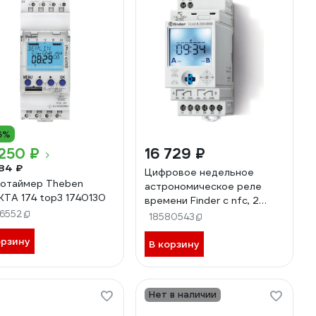
6%
250 ₽
16 729 ₽
84 ₽
Цифровое недельное
отаймер Theben
астрономическое реле
KTA 174 top3 1740130
времени Finder c nfc, 2
16552
перекидых конт. 16а,
18580543
12A282300000
орзину
В корзину
Нет в наличии