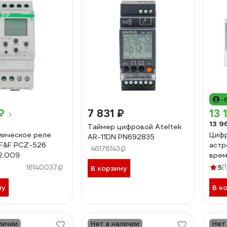
-
₽
7 831 ₽
13 
13 9
Таймер цифровой Ateltek
мическое реле
Цифр
AR-11DN PN692835
F&F PCZ-526
астр
46176143
2.009
врем
конт
5
(1
16140037
В корзину
ну
В к
личии
Нет в наличии
Нет