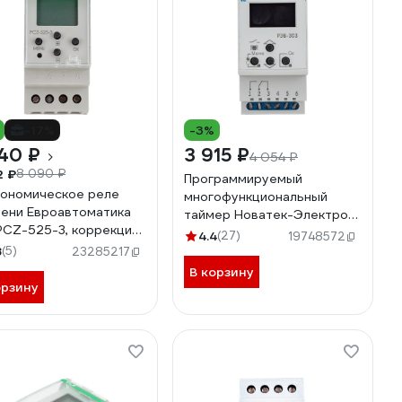
-17%
-3%
40 ₽
3 915 ₽
4 054 ₽
2 ₽
8 090 ₽
Программируемый
ономическое реле
многофункциональный
ени Евроавтоматика
таймер Новатек-Электро
PCZ-525-3, коррекция
РЭВ-303 3425604303
4.4
(27)
19748572
ени вкл/выкл, ночной
8
(5)
23285217
рыв, 2 модуля, c
В корзину
цией NFC 2 DIN
орзину
.002.014