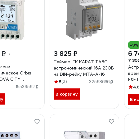
-9%
 ₽
3 825 ₽
6 7
7 35
Таймер IEK KARAT ТА80
мени
Астр
астрономический 16А 230В
ическое Orbis
врем
на DIN-рейку MTA-A-16
OVA CITY
F&F 
5
(2)
32568666
2
врем
15539562
4.
пере
В корзину
функ
ну
В к
EA02