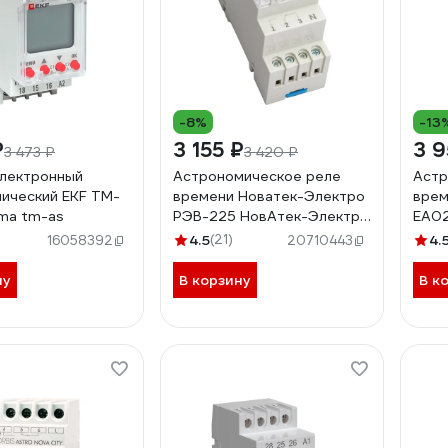
-8%
-13
₽
3 155 ₽
3 9
3 473 ₽
3 420 ₽
лектронный
Астрономическое реле
Астр
ический EKF TM-
времени Новатек-Электро
врем
ma tm-as
РЭВ-225 НовАтек-Электро
EA02
3425604225
4.5
(21)
4.
16058392
20710443
ну
В корзину
В к