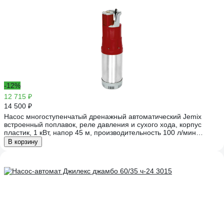
-12%
12 715 ₽
14 500 ₽
Насос многоступенчатый дренажный автоматический Jemix
встроенный поплавок, реле давления и сухого хода, корпус
пластик, 1 кВт, напор 45 м, производительность 100 л/мин
ДАН-100-45
В корзину