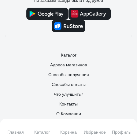
по заказам всегда была под рукой
Каталог
Адреса магазинов
Способы получения
Способы оплаты
Что улучшить?
Контакты
О Компании
Поставщикам
Главная
Каталог
Корзина
Избранное
Профиль
Партнерам