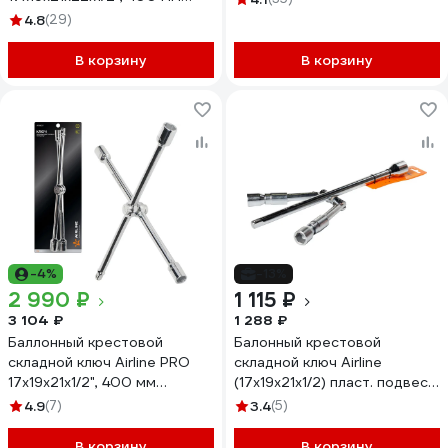
ATAB004
4.8
(29)
В корзину
В корзину
-4%
-13%
2 990 ₽
1 115 ₽
3 104 ₽
1 288 ₽
Баллонный крестовой
Балонный крестовой
складной ключ Airline PRO
складной ключ Airline
17x19x21x1/2", 400 мм
(17x19x21x1/2) пласт. подвес
ATAB007
AK-B-01
4.9
(7)
3.4
(5)
В корзину
В корзину