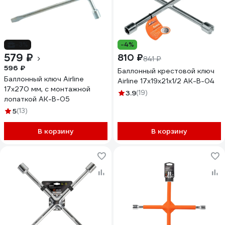
-3%
-4%
579 ₽
810 ₽
841 ₽
596 ₽
Баллонный крестовой ключ
Баллонный ключ Airline
Airline 17х19х21х1/2 AK-B-04
17х270 мм, с монтажной
3.9
(19)
лопаткой AK-B-05
5
(13)
В корзину
В корзину