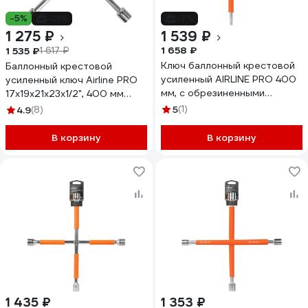
-5%
-21%
-7%
1 275 ₽
1 539 ₽
1 658 ₽
1 535 ₽
1 617 ₽
Ключ баллонный крестовой
Баллонный крестовой
усиленный AIRLINE PRO 400
усиленный ключ Airline PRO
мм, с обрезиненными
17x19x21x23x1/2", 400 мм
рукоятками, 17x19x21x1/2"
ATAB005
5
(1)
4.9
(8)
ATAB039
В корзину
В корзину
1 435 ₽
1 353 ₽