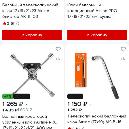
Балонный телескопический
Ключ баллонный
ключ 17х19х21х23 Airline
инерционный Airline PRO
блистер AK-B-03
17x19x21x22 мм, сумка
ATAB041
3.5
(17)
В корзину
В корзину
-7%
-21%
-8%
1 265 ₽
1 150 ₽
1 252 ₽
1 485 ₽
1 600 ₽
Телескопический баллонный
Баллонный крестовой
ключ Airline (17x19) AK-B-16
усиленный ключ Airline PRO
17x19x21x22x1/2", 400 мм
4.1
(35)