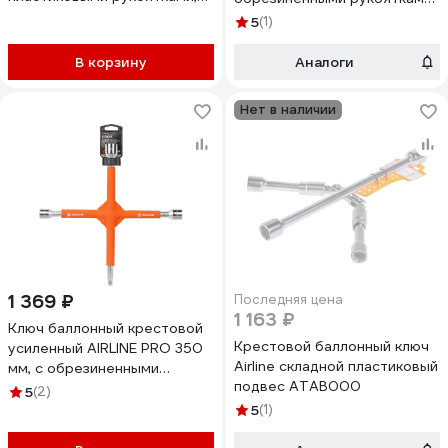
17x19x21x22 мм ATAB034
17x19x21x22 мм ATAB036
5
(1)
В корзину
Аналоги
Нет в наличии
1 369 ₽
Последняя цена
1 163 ₽
Ключ баллонный крестовой
Крестовой баллонный ключ
усиленный AIRLINE PRO 350
Airline складной пластиковый
мм, с обрезиненными
подвес ATAB000
рукоятками, 17x19x21x1/2"
5
(2)
ATAB038
5
(1)