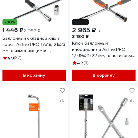
-30%
-7%
2 965 ₽
1 446 ₽
2 057 ₽
3 180 ₽
Баллонный складной ключ
Ключ баллонный
крест Airline PRO 17x19, 21x23
инерционный Airline PRO
мм, с изменяющимся
17x19x21x22 мм, пластиковый
рычагом ATAB006
4.9
(37)
кейс ATAB040
4.7
(3)
В корзину
В корзину