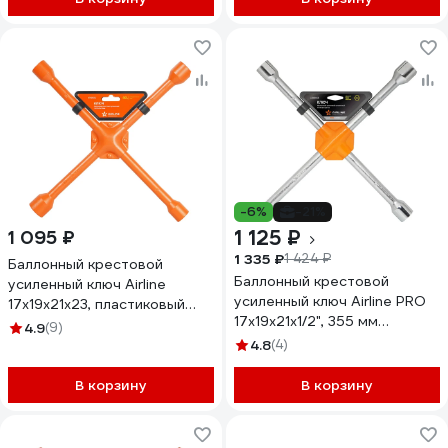
-6%
-21%
1 125 ₽
1 095 ₽
1 335 ₽
1 424 ₽
Баллонный крестовой
Баллонный крестовой
усиленный ключ Airline
усиленный ключ Airline PRO
17x19x21x23, пластиковый
17x19x21x1/2", 355 мм
подвес ATAB002
4.9
(9)
ATAB003
4.8
(4)
В корзину
В корзину