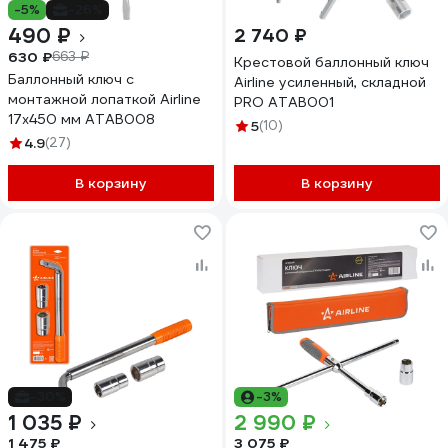
-5%
-26%
490 ₽
2 740 ₽
630 ₽
663 ₽
Крестовой баллонный ключ
Баллонный ключ с
Airline усиленный, складной
монтажной лопаткой Airline
PRO ATAB001
17х450 мм ATAB008
5
(10)
4.9
(27)
В корзину
В корзину
-30%
-3%
1 035 ₽
2 990 ₽
1 475 ₽
3 075 ₽